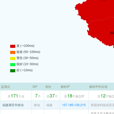
监测点
ISP
省份
解析IP
解析IP所在地
171
7
37
18
12
共
个点
个
共
个
共
个独立IP
共
个独
福建莆田市移动
移动
福建
157.185.135.215
美国加利福尼亚
加拿大安大略多