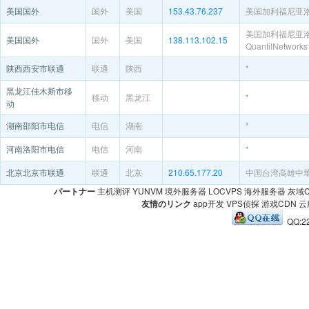
美国国外
国外
美国
153.43.76.237
美国加利福尼亚
美国加利福尼亚
美国国外
国外
美国
138.113.102.15
QuantilNetworks
陕西西安市联通
联通
陕西
*
黑龙江佳木斯市移
移动
黑龙江
*
动
湖南邵阳市电信
电信
湖南
*
河南洛阳市电信
电信
河南
*
北京北京市联通
联通
北京
210.65.177.20
中国台湾高雄中
パートナー
主机测评
YUNVM
境外服务器
LOCVPS
海外服务器
灰域C
友情のリンク
app开发
VPS侦探
游戏CDN
云
QQ:22