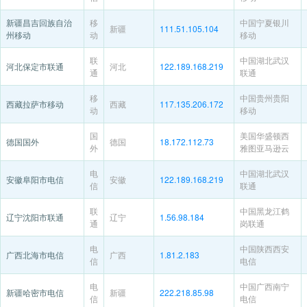
新疆昌吉回族自治
移
中国宁夏银川
新疆
111.51.105.104
州移动
动
移动
联
中国湖北武汉
河北保定市联通
河北
122.189.168.219
通
联通
移
中国贵州贵阳
西藏拉萨市移动
西藏
117.135.206.172
动
移动
国
美国华盛顿西
德国国外
德国
18.172.112.73
外
雅图亚马逊云
电
中国湖北武汉
安徽阜阳市电信
安徽
122.189.168.219
信
联通
联
中国黑龙江鹤
辽宁沈阳市联通
辽宁
1.56.98.184
通
岗联通
电
中国陕西西安
广西北海市电信
广西
1.81.2.183
信
电信
电
中国广西南宁
新疆哈密市电信
新疆
222.218.85.98
信
电信