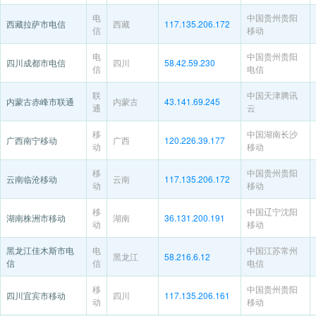
电
中国贵州贵阳
西藏拉萨市电信
西藏
117.135.206.172
信
移动
电
中国贵州贵阳
四川成都市电信
四川
58.42.59.230
信
电信
联
中国天津腾讯
内蒙古赤峰市联通
内蒙古
43.141.69.245
通
云
移
中国湖南长沙
广西南宁移动
广西
120.226.39.177
动
移动
移
中国贵州贵阳
云南临沧移动
云南
117.135.206.172
动
移动
移
中国辽宁沈阳
湖南株洲市移动
湖南
36.131.200.191
动
移动
黑龙江佳木斯市电
电
中国江苏常州
黑龙江
58.216.6.12
信
信
电信
移
中国贵州贵阳
四川宜宾市移动
四川
117.135.206.161
动
移动