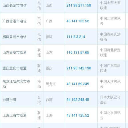
电
中国山西太原
山西长治市电信
山西
211.93.211.158
信
联通
电
中国北京腾讯
广西贵港市电信
广西
43.141.125.52
信
云
电
中国湖南长沙
福建泉州市电信
福建
111.8.3.214
信
移动
联
中国河北保定
山东泰安市联通
山东
116.131.57.65
通
联通
联
中国广东深圳
重庆重庆市联通
重庆
211.95.142.138
通
联通
黑龙江哈尔滨市移
移
中国天津腾讯
黑龙江
43.141.69.245
动
动
云
台
日本大阪亚马
台湾台湾
台湾
54.192.248.45
湾
逊云
联
中国北京腾讯
上海上海市联通
上海
43.141.125.52
通
云