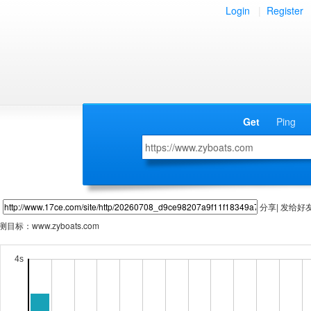
Login
|
Register
Get
Ping
分享| 发给好
测目标：
www.zyboats.com