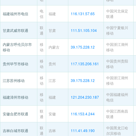
电
中国河北保定
福建福州市电信
福建
116.131.57.65
信
联通
联
中国宁夏银川
甘肃武威市联通
甘肃
111.51.105.104
通
移动
内蒙古呼伦贝尔市
移
中国浙江湖州
内蒙古
39.175.228.12
移动
动
移动
移
中国贵州贵阳
贵州毕节市移动
贵州
117.135.206.161
动
移动
移
中国浙江湖州
江苏苏州移动
江苏
39.175.228.12
动
移动
移
中国福建福州
福建漳州市移动
福建
121.204.230.187
动
电信
联
中国江西南昌
安徽合肥市联通
安徽
116.153.4.244
通
联通
联
中国黑龙江哈
吉林白城市联通
吉林
111.41.49.190
通
尔滨移动