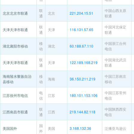
联
中国山西太原
北京北京市联通
北京
221.204.15.51
通
联通
联
中国河北保定
天津天津市联通
天津
116.131.57.65
通
联通
移
中国浙江台州
湖北襄阳市移动
湖北
60.188.67.110
动
电信
联
中国湖北武汉
天津天津市联通
天津
122.189.168.219
通
联通
海南陵水黎族自治
移
中国江苏南京
海南
36.150.211.219
县移动
动
移动
电
中国江苏常州
江苏徐州市电信
江苏
180.101.153.106
信
电信
联
中国陕西西安
江西南昌市联通
江西
219.144.82.118
通
电信
国
美国国外
美国
3.168.132.36
泛播亚马逊云
外