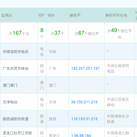
监测点
ISP
省份
解析IP
解析IP所在地
8
49
共
个独立节
167
37
67
共
个点
共
个
共
个独立IP
个
点
电
河南洛阳市电信
河南
*
信
移
中国云南昆明
广东东莞市移动
广东
182.247.251.197
动
电信
澳
澳门澳门
澳门
*
门
电
中国江苏南京
天津电信
天津
36.150.211.219
信
移动
联
中国湖南长沙
陕西咸阳市联通
陕西
116.163.31.213
通
联通
黑龙江牡丹江市联
联
中国黑龙江鹤
黑龙江
1.56.98.184