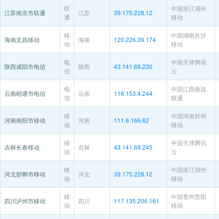
联
中国浙江湖州
江苏南京市联通
江苏
39.175.228.12
通
移动
移
中国湖南长沙
海南文昌移动
海南
120.226.39.174
动
移动
电
中国天津腾讯
陕西咸阳市电信
陕西
43.141.69.230
信
云
电
中国江西南昌
云南昭通市电信
云南
116.153.4.244
信
联通
移
中国河南郑州
河南南阳市移动
河南
111.6.166.62
动
移动
移
中国天津腾讯
吉林长春移动
吉林
43.141.69.245
动
云
移
中国浙江湖州
河北邯郸市移动
河北
39.175.228.12
动
移动
移
中国贵州贵阳
四川泸州市移动
四川
117.135.206.161
动
移动