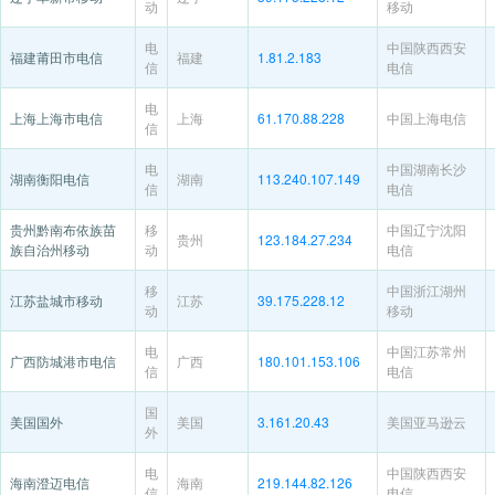
动
移动
电
中国陕西西安
福建莆田市电信
福建
1.81.2.183
信
电信
电
上海上海市电信
上海
61.170.88.228
中国上海电信
信
电
中国湖南长沙
湖南衡阳电信
湖南
113.240.107.149
信
电信
贵州黔南布依族苗
移
中国辽宁沈阳
贵州
123.184.27.234
族自治州移动
动
电信
移
中国浙江湖州
江苏盐城市移动
江苏
39.175.228.12
动
移动
电
中国江苏常州
广西防城港市电信
广西
180.101.153.106
信
电信
国
美国国外
美国
3.161.20.43
美国亚马逊云
外
电
中国陕西西安
海南澄迈电信
海南
219.144.82.126
信
电信