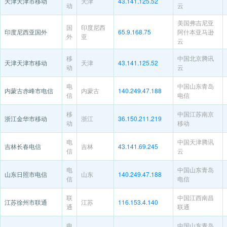
天津天津市移动
天津
43.141.125.52
动
云
美国弗吉尼亚
国
印度尼西
印度尼西亚国外
65.9.168.75
阿什本亚马逊
外
亚
云
移
中国北京腾讯
天津天津市移动
天津
43.141.125.52
动
云
电
中国山东青岛
内蒙古赤峰市电信
内蒙古
140.249.47.188
信
电信
移
中国江苏南京
浙江金华市移动
浙江
36.150.211.219
动
移动
电
中国天津腾讯
吉林长春电信
吉林
43.141.69.245
信
云
电
中国山东青岛
山东日照市电信
山东
140.249.47.188
信
电信
联
中国江西南昌
江苏徐州市联通
江苏
116.153.4.140
通
联通
电
中国山东青岛