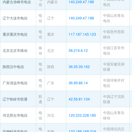
内蒙古赤峰市电信
内蒙古
140.249.47.188
信
电信
电
中国山东青岛
辽宁大连市电信
辽宁
140.249.47.188
信
电信
电
中国贵州贵阳
重庆重庆市电信
重庆
117.187.145.123
信
移动
移
中国江苏常州
北京北京市移动
北京
58.216.6.12
动
电信
电
中国安徽芜湖
陕西汉中电信
陕西
36.35.39.162
信
联通
电
中国河南开封
广东清远市电信
广东
36.99.86.14
信
电信
联
中国辽宁沈阳
辽宁铁岭市联通
辽宁
42.56.81.104
通
联通
电
中国山东青岛
河北邢台市电信
河北
120.222.228.185
信
移动
电
中国湖北武汉
安徽蚌埠市电信
安徽
122.189.168.219