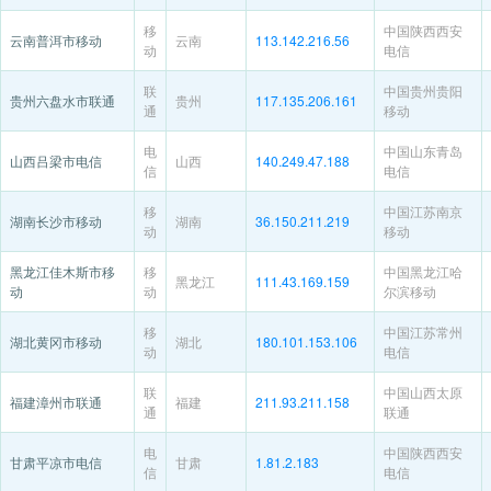
移
中国陕西西安
云南普洱市移动
云南
113.142.216.56
动
电信
联
中国贵州贵阳
贵州六盘水市联通
贵州
117.135.206.161
通
移动
电
中国山东青岛
山西吕梁市电信
山西
140.249.47.188
信
电信
移
中国江苏南京
湖南长沙市移动
湖南
36.150.211.219
动
移动
黑龙江佳木斯市移
移
中国黑龙江哈
黑龙江
111.43.169.159
动
动
尔滨移动
移
中国江苏常州
湖北黄冈市移动
湖北
180.101.153.106
动
电信
联
中国山西太原
福建漳州市联通
福建
211.93.211.158
通
联通
电
中国陕西西安
甘肃平凉市电信
甘肃
1.81.2.183
信
电信