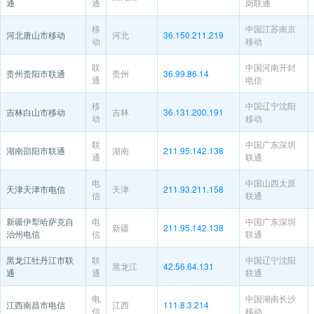
通
通
岗联通
移
中国江苏南京
河北唐山市移动
河北
36.150.211.219
动
移动
联
中国河南开封
贵州贵阳市联通
贵州
36.99.86.14
通
电信
移
中国辽宁沈阳
吉林白山市移动
吉林
36.131.200.191
动
移动
联
中国广东深圳
湖南邵阳市联通
湖南
211.95.142.138
通
联通
电
中国山西太原
天津天津市电信
天津
211.93.211.158
信
联通
新疆伊犁哈萨克自
电
中国广东深圳
新疆
211.95.142.138
治州电信
信
联通
黑龙江牡丹江市联
联
中国辽宁沈阳
黑龙江
42.56.64.131
通
通
联通
电
中国湖南长沙
江西南昌市电信
江西
111.8.3.214
信
移动