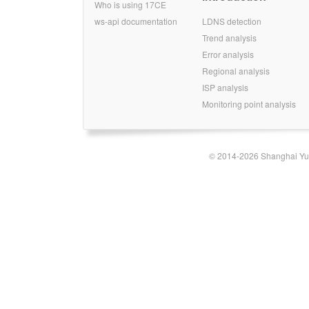
Who is using 17CE
ws-api documentation
LDNS detection
Trend analysis
Error analysis
Regional analysis
ISP analysis
Monitoring point analysis
© 2014-2026 Shanghai Yun-t