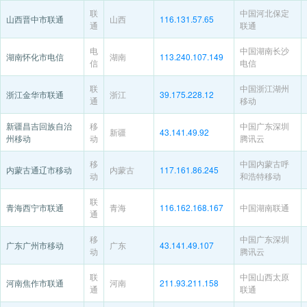
联
中国河北保定
山西晋中市联通
山西
116.131.57.65
通
联通
电
中国湖南长沙
湖南怀化市电信
湖南
113.240.107.149
信
电信
联
中国浙江湖州
浙江金华市联通
浙江
39.175.228.12
通
移动
新疆昌吉回族自治
移
中国广东深圳
新疆
43.141.49.92
州移动
动
腾讯云
移
中国内蒙古呼
内蒙古通辽市移动
内蒙古
117.161.86.245
动
和浩特移动
联
青海西宁市联通
青海
116.162.168.167
中国湖南联通
通
移
中国广东深圳
广东广州市移动
广东
43.141.49.107
动
腾讯云
联
中国山西太原
河南焦作市联通
河南
211.93.211.158
通
联通