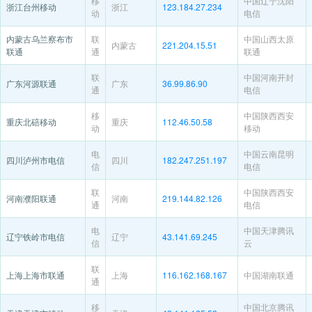
移
中国辽宁沈阳
浙江台州移动
浙江
123.184.27.234
动
电信
内蒙古乌兰察布市
联
中国山西太原
内蒙古
221.204.15.51
联通
通
联通
联
中国河南开封
广东河源联通
广东
36.99.86.90
通
电信
移
中国陕西西安
重庆北碚移动
重庆
112.46.50.58
动
移动
电
中国云南昆明
四川泸州市电信
四川
182.247.251.197
信
电信
联
中国陕西西安
河南濮阳联通
河南
219.144.82.126
通
电信
电
中国天津腾讯
辽宁铁岭市电信
辽宁
43.141.69.245
信
云
联
上海上海市联通
上海
116.162.168.167
中国湖南联通
通
移
中国北京腾讯