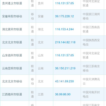
联
中国河北保定
贵州遵义市联通
贵州
116.131.57.65
通
联通
移
中国浙江湖州
安徽阜阳市移动
安徽
39.175.228.12
动
移动
联
中国江西南昌
湖北黄冈市联通
湖北
116.153.4.244
通
联通
联
中国陕西西安
北京北京市联通
北京
219.144.82.118
通
电信
联
中国河北保定
山东德州市联通
山东
116.131.57.65
通
联通
联
中国江苏南京
云南昆明市联通
云南
36.150.211.219
通
移动
移
中国天津腾讯
北京北京市移动
北京
43.141.69.230
动
云
联
中国河南开封
江西赣州市联通
江西
36.99.86.90
通
电信
移
中国江苏南京