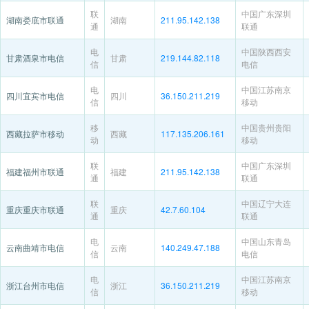
联
中国广东深圳
湖南娄底市联通
湖南
211.95.142.138
通
联通
电
中国陕西西安
甘肃酒泉市电信
甘肃
219.144.82.118
信
电信
电
中国江苏南京
四川宜宾市电信
四川
36.150.211.219
信
移动
移
中国贵州贵阳
西藏拉萨市移动
西藏
117.135.206.161
动
移动
联
中国广东深圳
福建福州市联通
福建
211.95.142.138
通
联通
联
中国辽宁大连
重庆重庆市联通
重庆
42.7.60.104
通
联通
电
中国山东青岛
云南曲靖市电信
云南
140.249.47.188
信
电信
电
中国江苏南京
浙江台州市电信
浙江
36.150.211.219
信
移动