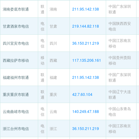
联
中国广东深圳
湖南娄底市联通
湖南
211.95.142.138
通
联通
电
中国陕西西安
甘肃酒泉市电信
甘肃
219.144.82.118
信
电信
电
中国江苏南京
四川宜宾市电信
四川
36.150.211.219
信
移动
移
中国贵州贵阳
西藏拉萨市移动
西藏
117.135.206.161
动
移动
联
中国广东深圳
福建福州市联通
福建
211.95.142.138
通
联通
联
中国辽宁大连
重庆重庆市联通
重庆
42.7.60.104
通
联通
电
中国山东青岛
云南曲靖市电信
云南
140.249.47.188
信
电信
电
中国江苏南京
浙江台州市电信
浙江
36.150.211.219
信
移动