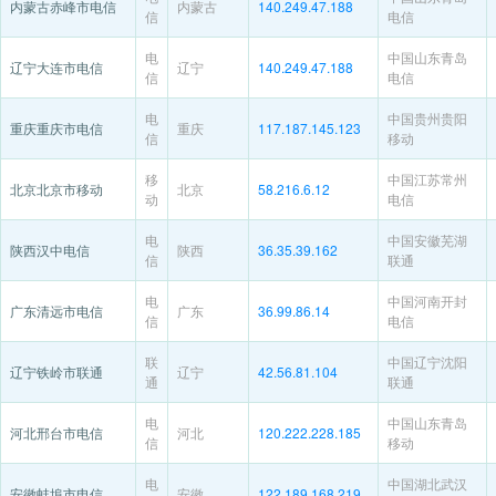
内蒙古赤峰市电信
内蒙古
140.249.47.188
信
电信
电
中国山东青岛
辽宁大连市电信
辽宁
140.249.47.188
信
电信
电
中国贵州贵阳
重庆重庆市电信
重庆
117.187.145.123
信
移动
移
中国江苏常州
北京北京市移动
北京
58.216.6.12
动
电信
电
中国安徽芜湖
陕西汉中电信
陕西
36.35.39.162
信
联通
电
中国河南开封
广东清远市电信
广东
36.99.86.14
信
电信
联
中国辽宁沈阳
辽宁铁岭市联通
辽宁
42.56.81.104
通
联通
电
中国山东青岛
河北邢台市电信
河北
120.222.228.185
信
移动
电
中国湖北武汉
安徽蚌埠市电信
安徽
122.189.168.219