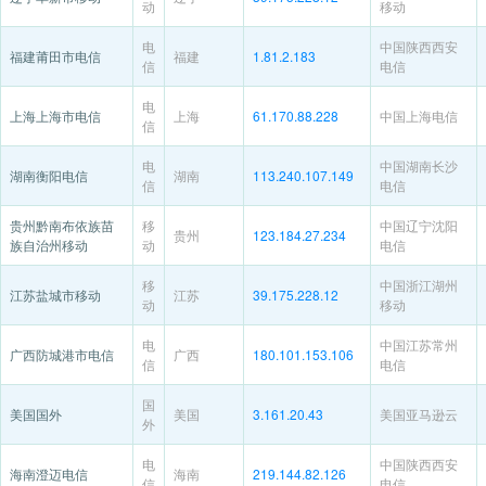
动
移动
电
中国陕西西安
福建莆田市电信
福建
1.81.2.183
信
电信
电
上海上海市电信
上海
61.170.88.228
中国上海电信
信
电
中国湖南长沙
湖南衡阳电信
湖南
113.240.107.149
信
电信
贵州黔南布依族苗
移
中国辽宁沈阳
贵州
123.184.27.234
族自治州移动
动
电信
移
中国浙江湖州
江苏盐城市移动
江苏
39.175.228.12
动
移动
电
中国江苏常州
广西防城港市电信
广西
180.101.153.106
信
电信
国
美国国外
美国
3.161.20.43
美国亚马逊云
外
电
中国陕西西安
海南澄迈电信
海南
219.144.82.126
信
电信