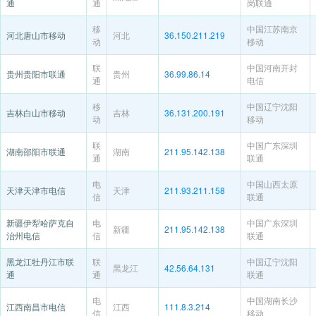
通
通
岗联通
移
中国江苏南京
河北唐山市移动
河北
36.150.211.219
动
移动
联
中国河南开封
贵州贵阳市联通
贵州
36.99.86.14
通
电信
移
中国辽宁沈阳
吉林白山市移动
吉林
36.131.200.191
动
移动
联
中国广东深圳
湖南邵阳市联通
湖南
211.95.142.138
通
联通
电
中国山西太原
天津天津市电信
天津
211.93.211.158
信
联通
新疆伊犁哈萨克自
电
中国广东深圳
新疆
211.95.142.138
治州电信
信
联通
黑龙江牡丹江市联
联
中国辽宁沈阳
黑龙江
42.56.64.131
通
通
联通
电
中国湖南长沙
江西南昌市电信
江西
111.8.3.214
信
移动