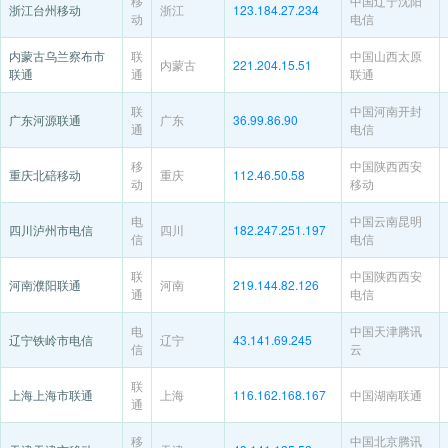
移
中国辽宁沈阳
浙江台州移动
浙江
123.184.27.234
动
电信
内蒙古乌兰察布市
联
中国山西太原
内蒙古
221.204.15.51
联通
通
联通
联
中国河南开封
广东河源联通
广东
36.99.86.90
通
电信
移
中国陕西西安
重庆北碚移动
重庆
112.46.50.58
动
移动
电
中国云南昆明
四川泸州市电信
四川
182.247.251.197
信
电信
联
中国陕西西安
河南濮阳联通
河南
219.144.82.126
通
电信
电
中国天津腾讯
辽宁铁岭市电信
辽宁
43.141.69.245
信
云
联
上海上海市联通
上海
116.162.168.167
中国湖南联通
通
移
中国北京腾讯