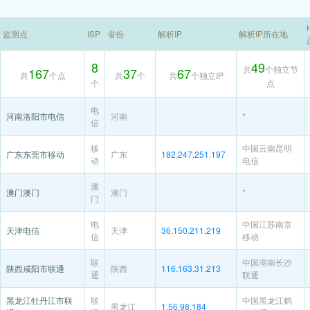
监测点
ISP
省份
解析IP
解析IP所在地
8
49
共
个独立节
167
37
67
共
个点
共
个
共
个独立IP
个
点
电
河南洛阳市电信
河南
*
信
移
中国云南昆明
广东东莞市移动
广东
182.247.251.197
动
电信
澳
澳门澳门
澳门
*
门
电
中国江苏南京
天津电信
天津
36.150.211.219
信
移动
联
中国湖南长沙
陕西咸阳市联通
陕西
116.163.31.213
通
联通
黑龙江牡丹江市联
联
中国黑龙江鹤
黑龙江
1.56.98.184