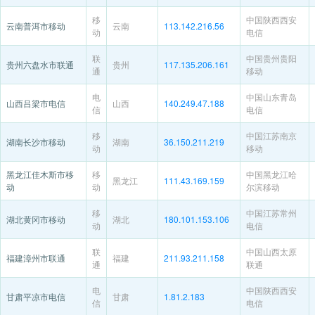
移
中国陕西西安
云南普洱市移动
云南
113.142.216.56
动
电信
联
中国贵州贵阳
贵州六盘水市联通
贵州
117.135.206.161
通
移动
电
中国山东青岛
山西吕梁市电信
山西
140.249.47.188
信
电信
移
中国江苏南京
湖南长沙市移动
湖南
36.150.211.219
动
移动
黑龙江佳木斯市移
移
中国黑龙江哈
黑龙江
111.43.169.159
动
动
尔滨移动
移
中国江苏常州
湖北黄冈市移动
湖北
180.101.153.106
动
电信
联
中国山西太原
福建漳州市联通
福建
211.93.211.158
通
联通
电
中国陕西西安
甘肃平凉市电信
甘肃
1.81.2.183
信
电信