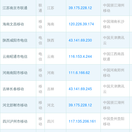
联
中国浙江湖州
江苏南京市联通
江苏
39.175.228.12
通
移动
移
中国湖南长沙
海南文昌移动
海南
120.226.39.174
动
移动
电
中国天津腾讯
陕西咸阳市电信
陕西
43.141.69.230
信
云
电
中国江西南昌
云南昭通市电信
云南
116.153.4.244
信
联通
移
中国河南郑州
河南南阳市移动
河南
111.6.166.62
动
移动
移
中国天津腾讯
吉林长春移动
吉林
43.141.69.245
动
云
移
中国浙江湖州
河北邯郸市移动
河北
39.175.228.12
动
移动
移
中国贵州贵阳
四川泸州市移动
四川
117.135.206.161
动
移动