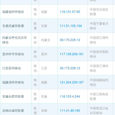
电
中国河北保定
福建福州市电信
福建
116.131.57.65
信
联通
联
中国宁夏银川
甘肃武威市联通
甘肃
111.51.105.104
通
移动
内蒙古呼伦贝尔市
移
中国浙江湖州
内蒙古
39.175.228.12
移动
动
移动
移
中国贵州贵阳
贵州毕节市移动
贵州
117.135.206.161
动
移动
移
中国浙江湖州
江苏苏州移动
江苏
39.175.228.12
动
移动
移
中国福建福州
福建漳州市移动
福建
121.204.230.187
动
电信
联
中国江西南昌
安徽合肥市联通
安徽
116.153.4.244
通
联通
联
中国黑龙江哈
吉林白城市联通
吉林
111.41.49.190
通
尔滨移动