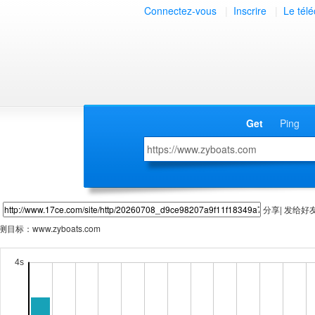
Connectez-vous
|
Inscrire
|
Le tél
Get
Ping
分享| 发给好
测目标：
www.zyboats.com