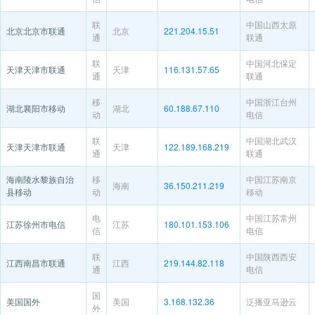
联
中国山西太原
北京北京市联通
北京
221.204.15.51
通
联通
联
中国河北保定
天津天津市联通
天津
116.131.57.65
通
联通
移
中国浙江台州
湖北襄阳市移动
湖北
60.188.67.110
动
电信
联
中国湖北武汉
天津天津市联通
天津
122.189.168.219
通
联通
海南陵水黎族自治
移
中国江苏南京
海南
36.150.211.219
县移动
动
移动
电
中国江苏常州
江苏徐州市电信
江苏
180.101.153.106
信
电信
联
中国陕西西安
江西南昌市联通
江西
219.144.82.118
通
电信
国
美国国外
美国
3.168.132.36
泛播亚马逊云
外