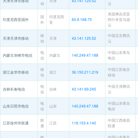
天津天津市移动
天津
43.141.125.52
动
云
美国弗吉尼亚
国
印度尼西
印度尼西亚国外
65.9.168.75
阿什本亚马逊
外
亚
云
移
中国北京腾讯
天津天津市移动
天津
43.141.125.52
动
云
电
中国山东青岛
内蒙古赤峰市电信
内蒙古
140.249.47.188
信
电信
移
中国江苏南京
浙江金华市移动
浙江
36.150.211.219
动
移动
电
中国天津腾讯
吉林长春电信
吉林
43.141.69.245
信
云
电
中国山东青岛
山东日照市电信
山东
140.249.47.188
信
电信
联
中国江西南昌
江苏徐州市联通
江苏
116.153.4.140
通
联通
电
中国山东青岛