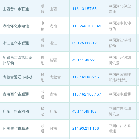
联
中国河北保定
山西晋中市联通
山西
116.131.57.65
通
联通
电
中国湖南长沙
湖南怀化市电信
湖南
113.240.107.149
信
电信
联
中国浙江湖州
浙江金华市联通
浙江
39.175.228.12
通
移动
新疆昌吉回族自治
移
中国广东深圳
新疆
43.141.49.92
州移动
动
腾讯云
移
中国内蒙古呼
内蒙古通辽市移动
内蒙古
117.161.86.245
动
和浩特移动
联
青海西宁市联通
青海
116.162.168.167
中国湖南联通
通
移
中国广东深圳
广东广州市移动
广东
43.141.49.107
动
腾讯云
联
中国山西太原
河南焦作市联通
河南
211.93.211.158
通
联通