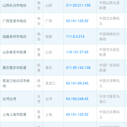
电
中国山西太原
山西长治市电信
山西
211.93.211.158
信
联通
电
中国北京腾讯
广西贵港市电信
广西
43.141.125.52
信
云
电
中国湖南长沙
福建泉州市电信
福建
111.8.3.214
信
移动
联
中国河北保定
山东泰安市联通
山东
116.131.57.65
通
联通
联
中国广东深圳
重庆重庆市联通
重庆
211.95.142.138
通
联通
黑龙江哈尔滨市移
移
中国天津腾讯
黑龙江
43.141.69.245
动
动
云
台
日本大阪亚马
台湾台湾
台湾
54.192.248.45
湾
逊云
联
中国北京腾讯
上海上海市联通
上海
43.141.125.52
通
云