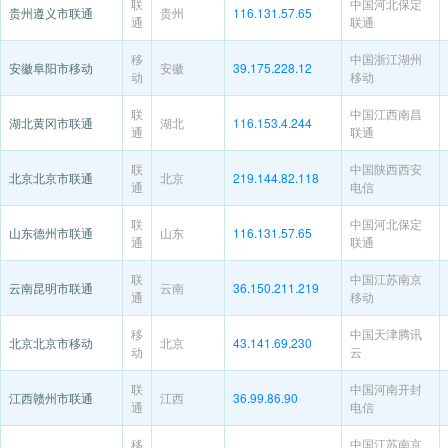
联
中国河北保定
贵州遵义市联通
贵州
116.131.57.65
通
联通
移
中国浙江湖州
安徽阜阳市移动
安徽
39.175.228.12
动
移动
联
中国江西南昌
湖北黄冈市联通
湖北
116.153.4.244
通
联通
联
中国陕西西安
北京北京市联通
北京
219.144.82.118
通
电信
联
中国河北保定
山东德州市联通
山东
116.131.57.65
通
联通
联
中国江苏南京
云南昆明市联通
云南
36.150.211.219
通
移动
移
中国天津腾讯
北京北京市移动
北京
43.141.69.230
动
云
联
中国河南开封
江西赣州市联通
江西
36.99.86.90
通
电信
移
中国江苏南京