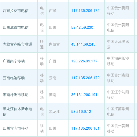
电
中国贵州贵阳
西藏拉萨市电信
西藏
117.135.206.172
信
移动
电
中国贵州贵阳
四川成都市电信
四川
58.42.59.230
信
电信
联
中国天津腾讯
内蒙古赤峰市联通
内蒙古
43.141.69.245
通
云
移
中国湖南长沙
广西南宁移动
广西
120.226.39.177
动
移动
移
中国贵州贵阳
云南临沧移动
云南
117.135.206.172
动
移动
移
中国辽宁沈阳
湖南株洲市移动
湖南
36.131.200.191
动
移动
黑龙江佳木斯市电
电
中国江苏常州
黑龙江
58.216.6.12
信
信
电信
移
中国贵州贵阳
四川宜宾市移动
四川
117.135.206.161
动
移动