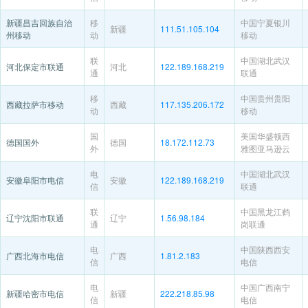
新疆昌吉回族自治
移
中国宁夏银川
新疆
111.51.105.104
州移动
动
移动
联
中国湖北武汉
河北保定市联通
河北
122.189.168.219
通
联通
移
中国贵州贵阳
西藏拉萨市移动
西藏
117.135.206.172
动
移动
国
美国华盛顿西
德国国外
德国
18.172.112.73
外
雅图亚马逊云
电
中国湖北武汉
安徽阜阳市电信
安徽
122.189.168.219
信
联通
联
中国黑龙江鹤
辽宁沈阳市联通
辽宁
1.56.98.184
通
岗联通
电
中国陕西西安
广西北海市电信
广西
1.81.2.183
信
电信
电
中国广西南宁
新疆哈密市电信
新疆
222.218.85.98
信
电信