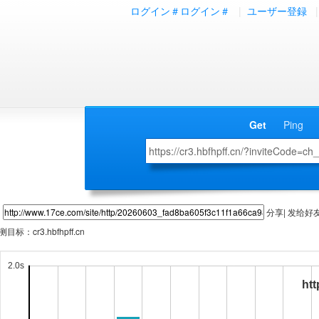
ログイン＃ログイン＃
|
ユーザー登録
|
Get
Ping
分享| 发给好
测目标：
cr3.hbfhpff.cn