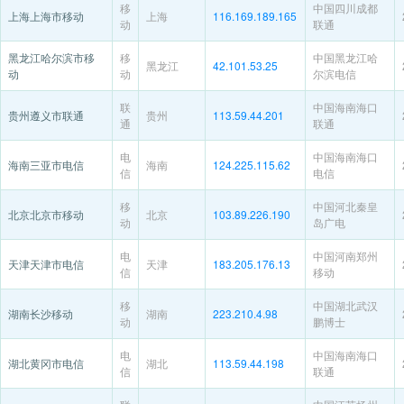
移
中国四川成都
上海上海市移动
上海
116.169.189.165
动
联通
黑龙江哈尔滨市移
移
中国黑龙江哈
黑龙江
42.101.53.25
动
动
尔滨电信
联
中国海南海口
贵州遵义市联通
贵州
113.59.44.201
通
联通
电
中国海南海口
海南三亚市电信
海南
124.225.115.62
信
电信
移
中国河北秦皇
北京北京市移动
北京
103.89.226.190
动
岛广电
电
中国河南郑州
天津天津市电信
天津
183.205.176.13
信
移动
移
中国湖北武汉
湖南长沙移动
湖南
223.210.4.98
动
鹏博士
电
中国海南海口
湖北黄冈市电信
湖北
113.59.44.198
信
联通