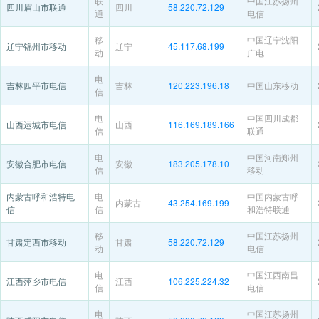
联
中国江苏扬州
四川眉山市联通
四川
58.220.72.129
通
电信
移
中国辽宁沈阳
辽宁锦州市移动
辽宁
45.117.68.199
动
广电
电
吉林四平市电信
吉林
120.223.196.18
中国山东移动
信
电
中国四川成都
山西运城市电信
山西
116.169.189.166
信
联通
电
中国河南郑州
安徽合肥市电信
安徽
183.205.178.10
信
移动
内蒙古呼和浩特电
电
中国内蒙古呼
内蒙古
43.254.169.199
信
信
和浩特联通
移
中国江苏扬州
甘肃定西市移动
甘肃
58.220.72.129
动
电信
电
中国江西南昌
江西萍乡市电信
江西
106.225.224.32
信
电信
电
中国江苏扬州