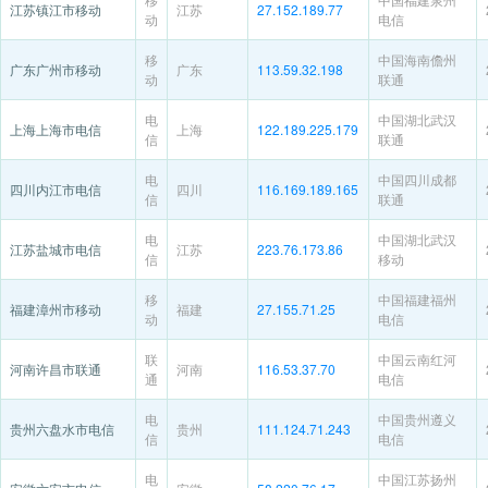
江苏镇江市移动
江苏
27.152.189.77
动
电信
移
中国海南儋州
广东广州市移动
广东
113.59.32.198
动
联通
电
中国湖北武汉
上海上海市电信
上海
122.189.225.179
信
联通
电
中国四川成都
四川内江市电信
四川
116.169.189.165
信
联通
电
中国湖北武汉
江苏盐城市电信
江苏
223.76.173.86
信
移动
移
中国福建福州
福建漳州市移动
福建
27.155.71.25
动
电信
联
中国云南红河
河南许昌市联通
河南
116.53.37.70
通
电信
电
中国贵州遵义
贵州六盘水市电信
贵州
111.124.71.243
信
电信
电
中国江苏扬州