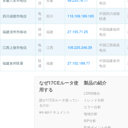
安徽六安市电信
安徽
58.220.76.17
信
电信
电
中国四川成都
四川成都市电信
四川
116.169.189.165
信
联通
移
中国福建福州
福建漳州市移动
福建
27.155.71.25
动
电信
电
中国江西南昌
江西上饶市电信
江西
106.225.246.39
信
电信
联
中国福建泉州
福建泉州联通
福建
27.152.189.77
通
电信
なぜ17CEルータ使
製品の紹介
用する
LDNS検出
誰が17CEルータ使ってい
トレンド分析
るのか
エラー分析
ws-apiドキュメント
地域分析
ISP分析
監視ポイント分析