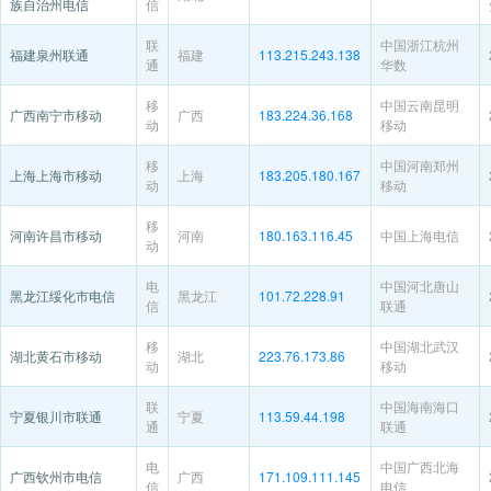
族自治州电信
信
联
中国浙江杭州
福建泉州联通
福建
113.215.243.138
通
华数
移
中国云南昆明
广西南宁市移动
广西
183.224.36.168
动
移动
移
中国河南郑州
上海上海市移动
上海
183.205.180.167
动
移动
移
河南许昌市移动
河南
180.163.116.45
中国上海电信
动
电
中国河北唐山
黑龙江绥化市电信
黑龙江
101.72.228.91
信
联通
移
中国湖北武汉
湖北黄石市移动
湖北
223.76.173.86
动
移动
联
中国海南海口
宁夏银川市联通
宁夏
113.59.44.198
通
联通
电
中国广西北海
广西钦州市电信
广西
171.109.111.145
信
电信