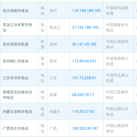
移
中国四川成都
四川成都市移动
四川
116.169.189.165
动
联通
黑龙江佳木斯市电
电
中国福建泉州
黑龙江
27.152.188.100
信
信
电信
联
中国云南昆明
贵州贵阳市联通
贵州
36.147.49.193
通
移动
移
中国海南海口
贵州铜仁市移动
贵州
113.59.44.201
动
联通
电
中国河北唐山
江苏常州市电信
江苏
101.72.228.91
信
联通
新疆昌吉回族自治
电
中国江苏扬州
新疆
58.220.76.17
州电信
信
电信
电
中国云南红河
内蒙古赤峰市电信
内蒙古
116.53.37.65
信
电信
电
中国云南昆明
广西崇左市电信
广西
183.224.36.167
信
移动