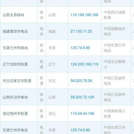
通
移动
移
中国四川成都
山西太原移动
山西
116.169.189.166
动
联通
电
中国福建福州
福建莆田市电信
福建
27.155.71.25
信
电信
移
中国甘肃兰州
甘肃兰州市移动
甘肃
125.74.6.90
动
电信
联
中国北京鹏博
辽宁沈阳市联通
辽宁
124.205.168.119
通
士
联
中国江苏扬州
河北石家庄市联通
河北
58.220.79.26
通
电信
移
中国江苏扬州
山西长治市移动
山西
58.220.72.129
动
电信
联
中国海南海口
湖北鄂州市联通
湖北
113.59.44.198
通
联通
电
中国甘肃兰州
甘肃兰州市电信
甘肃
125.74.6.90
信
电信