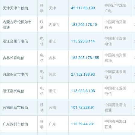
移
中国辽宁沈阳
天津天津市移动
天津
45.117.68.199
动
广电
内蒙古呼伦贝尔市
联
中国河南郑州
内蒙古
183.205.178.10
联通
通
移动
电
中国浙江温州
浙江台州市电信
浙江
115.223.8.114
信
电信
电
中国河南郑州
吉林长春电信
吉林
183.205.178.155
信
移动
电
中国福建泉州
河北保定市电信
河北
27.152.188.93
信
电信
电
中国浙江温州
浙江嘉兴电信
浙江
115.223.8.108
信
电信
移
中国河北唐山
云南曲靖市移动
云南
101.72.228.91
动
联通
移
中国海南海口
广东深圳市移动
广东
113.59.44.201
动
联通