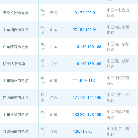
电
中国河北唐山
湖南长沙市电信
湖南
101.72.228.91
信
联通
联
中国福建泉州
山东烟台市联通
山东
27.152.188.94
通
电信
电
中国四川成都
广东河源市电信
广东
116.169.189.166
信
联通
移
中国四川成都
辽宁沈阳移动
辽宁
116.169.189.166
动
联通
电
中国河南安阳
山东德州市电信
山东
111.6.13.113
信
移动
联
中国广西北海
广西南宁市联通
广西
171.109.111.145
通
电信
电
中国河南郑州
山东菏泽市电信
山东
183.205.178.139
信
移动
电
中国甘肃兰州
甘肃张掖市电信
甘肃
125.74.6.90
信
电信