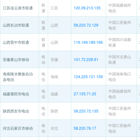
联
中国福建福州
江苏连云港市联通
江苏
120.39.213.135
通
电信
联
中国江苏扬州
山西长治市联通
山西
58.220.72.129
通
电信
联
中国四川成都
山西晋中市联通
山西
116.169.189.166
通
联通
移
中国河北唐山
安徽黄山市移动
安徽
101.72.228.91
动
联通
海南陵水黎族自治
电
中国海南海口
海南
124.225.121.159
县电信
信
电信
电
中国福建福州
福建莆田市电信
福建
27.155.71.25
信
电信
电
中国江苏扬州
陕西西安市电信
陕西
58.220.72.135
信
电信
移
中国江苏扬州
河北石家庄市移动
河北
58.220.76.17
动
电信