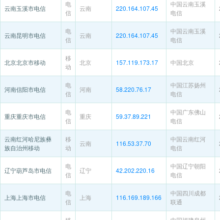
电
中国云南玉溪
云南玉溪市电信
云南
220.164.107.45
信
电信
电
中国云南玉溪
云南昆明市电信
云南
220.164.107.45
信
电信
移
北京北京市移动
北京
157.119.173.17
中国北京
动
电
中国江苏扬州
河南信阳市电信
河南
58.220.76.17
信
电信
电
中国广东佛山
重庆重庆市电信
重庆
59.37.89.221
信
电信
云南红河哈尼族彝
移
中国云南红河
云南
116.53.37.70
族自治州移动
动
电信
电
中国辽宁朝阳
辽宁葫芦岛市电信
辽宁
42.202.220.16
信
电信
电
中国四川成都
上海上海市电信
上海
116.169.189.166
信
联通
移
中国福建泉州