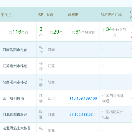
H
监测点
ISP
省份
解析IP
解析IP所在地
3
34
共
个独立节
116
29
61
共
个点
共
个
共
个独立IP
个
点
电
河南洛阳市电信
河南
*
信
移
江苏泰州市移动
江苏
*
动
移
陕西渭南市移动
陕西
*
动
移
中国四川成都
四川成都移动
四川
116.169.189.166
动
联通
联
中国福建泉州
河北邯郸市联通
河北
27.152.188.93
通
电信
湖北恩施土家族苗
电
湖北
*