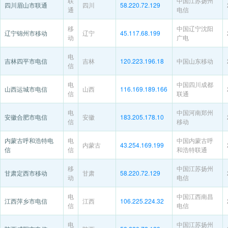
联
中国江苏扬州
四川眉山市联通
四川
58.220.72.129
通
电信
移
中国辽宁沈阳
辽宁锦州市移动
辽宁
45.117.68.199
动
广电
电
吉林四平市电信
吉林
120.223.196.18
中国山东移动
信
电
中国四川成都
山西运城市电信
山西
116.169.189.166
信
联通
电
中国河南郑州
安徽合肥市电信
安徽
183.205.178.10
信
移动
内蒙古呼和浩特电
电
中国内蒙古呼
内蒙古
43.254.169.199
信
信
和浩特联通
移
中国江苏扬州
甘肃定西市移动
甘肃
58.220.72.129
动
电信
电
中国江西南昌
江西萍乡市电信
江西
106.225.224.32
信
电信
电
中国江苏扬州