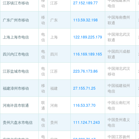
江苏镇江市移动
江苏
27.152.189.77
动
电信
移
中国海南儋州
广东广州市移动
广东
113.59.32.198
动
联通
电
中国湖北武汉
上海上海市电信
上海
122.189.225.179
信
联通
电
中国四川成都
四川内江市电信
四川
116.169.189.165
信
联通
电
中国湖北武汉
江苏盐城市电信
江苏
223.76.173.86
信
移动
移
中国福建福州
福建漳州市移动
福建
27.155.71.25
动
电信
联
中国云南红河
河南许昌市联通
河南
116.53.37.70
通
电信
电
中国贵州遵义
贵州六盘水市电信
贵州
111.124.71.243
信
电信
电
中国江苏扬州