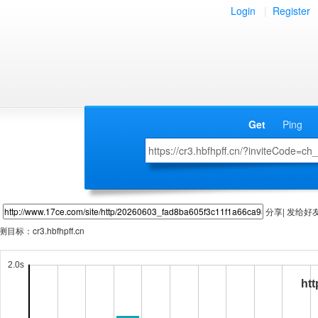
Login
|
Register
Get
Ping
分享| 发给好
测目标：
cr3.hbfhpff.cn