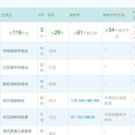
H
监测点
ISP
省份
解析IP
解析IP所在地
3
34
共
个独立节
116
29
61
共
个点
共
个
共
个独立IP
个
点
电
河南洛阳市电信
河南
*
信
移
江苏泰州市移动
江苏
*
动
移
陕西渭南市移动
陕西
*
动
移
中国四川成都
四川成都移动
四川
116.169.189.166
动
联通
联
中国福建泉州
河北邯郸市联通
河北
27.152.188.93
通
电信
湖北恩施土家族苗
电
湖北
*