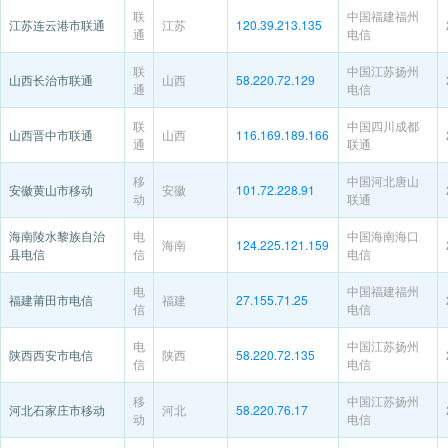
联
中国福建福州
江苏连云港市联通
江苏
120.39.213.135
通
电信
联
中国江苏扬州
山西长治市联通
山西
58.220.72.129
通
电信
联
中国四川成都
山西晋中市联通
山西
116.169.189.166
通
联通
移
中国河北唐山
安徽黄山市移动
安徽
101.72.228.91
动
联通
海南陵水黎族自治
电
中国海南海口
海南
124.225.121.159
县电信
信
电信
电
中国福建福州
福建莆田市电信
福建
27.155.71.25
信
电信
电
中国江苏扬州
陕西西安市电信
陕西
58.220.72.135
信
电信
移
中国江苏扬州
河北石家庄市移动
河北
58.220.76.17
动
电信