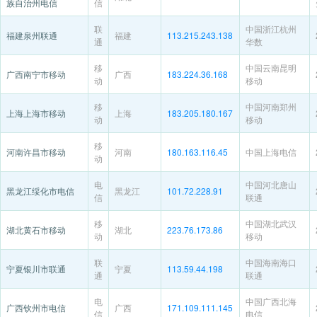
族自治州电信
信
联
中国浙江杭州
福建泉州联通
福建
113.215.243.138
通
华数
移
中国云南昆明
广西南宁市移动
广西
183.224.36.168
动
移动
移
中国河南郑州
上海上海市移动
上海
183.205.180.167
动
移动
移
河南许昌市移动
河南
180.163.116.45
中国上海电信
动
电
中国河北唐山
黑龙江绥化市电信
黑龙江
101.72.228.91
信
联通
移
中国湖北武汉
湖北黄石市移动
湖北
223.76.173.86
动
移动
联
中国海南海口
宁夏银川市联通
宁夏
113.59.44.198
通
联通
电
中国广西北海
广西钦州市电信
广西
171.109.111.145
信
电信