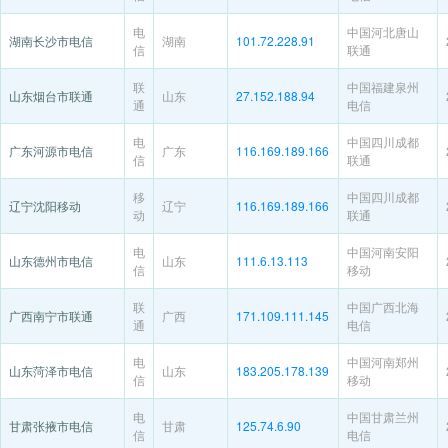
电
中国河北唐山
湖南长沙市电信
湖南
101.72.228.91
信
联通
联
中国福建泉州
山东烟台市联通
山东
27.152.188.94
通
电信
电
中国四川成都
广东河源市电信
广东
116.169.189.166
信
联通
移
中国四川成都
辽宁沈阳移动
辽宁
116.169.189.166
动
联通
电
中国河南安阳
山东德州市电信
山东
111.6.13.113
信
移动
联
中国广西北海
广西南宁市联通
广西
171.109.111.145
通
电信
电
中国河南郑州
山东菏泽市电信
山东
183.205.178.139
信
移动
电
中国甘肃兰州
甘肃张掖市电信
甘肃
125.74.6.90
信
电信