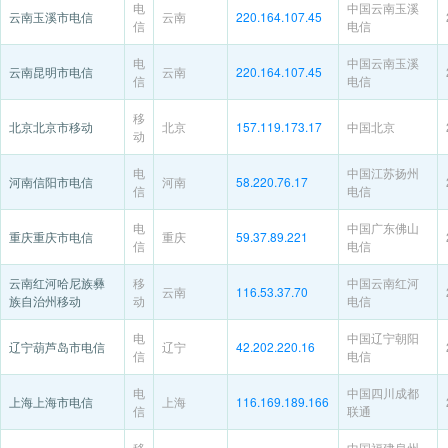
电
中国云南玉溪
云南玉溪市电信
云南
220.164.107.45
信
电信
电
中国云南玉溪
云南昆明市电信
云南
220.164.107.45
信
电信
移
北京北京市移动
北京
157.119.173.17
中国北京
动
电
中国江苏扬州
河南信阳市电信
河南
58.220.76.17
信
电信
电
中国广东佛山
重庆重庆市电信
重庆
59.37.89.221
信
电信
云南红河哈尼族彝
移
中国云南红河
云南
116.53.37.70
族自治州移动
动
电信
电
中国辽宁朝阳
辽宁葫芦岛市电信
辽宁
42.202.220.16
信
电信
电
中国四川成都
上海上海市电信
上海
116.169.189.166
信
联通
移
中国福建泉州