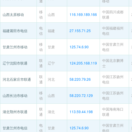
通
移动
移
中国四川成都
山西太原移动
山西
116.169.189.166
动
联通
电
中国福建福州
福建莆田市电信
福建
27.155.71.25
信
电信
移
中国甘肃兰州
甘肃兰州市移动
甘肃
125.74.6.90
动
电信
联
中国北京鹏博
辽宁沈阳市联通
辽宁
124.205.168.119
通
士
联
中国江苏扬州
河北石家庄市联通
河北
58.220.79.26
通
电信
移
中国江苏扬州
山西长治市移动
山西
58.220.72.129
动
电信
联
中国海南海口
湖北鄂州市联通
湖北
113.59.44.198
通
联通
电
中国甘肃兰州
甘肃兰州市电信
甘肃
125.74.6.90
信
电信