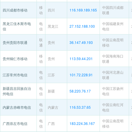
移
中国四川成都
四川成都市移动
四川
116.169.189.165
动
联通
黑龙江佳木斯市电
电
中国福建泉州
黑龙江
27.152.188.100
信
信
电信
联
中国云南昆明
贵州贵阳市联通
贵州
36.147.49.193
通
移动
移
中国海南海口
贵州铜仁市移动
贵州
113.59.44.201
动
联通
电
中国河北唐山
江苏常州市电信
江苏
101.72.228.91
信
联通
新疆昌吉回族自治
电
中国江苏扬州
新疆
58.220.76.17
州电信
信
电信
电
中国云南红河
内蒙古赤峰市电信
内蒙古
116.53.37.65
信
电信
电
中国云南昆明
广西崇左市电信
广西
183.224.36.167
信
移动