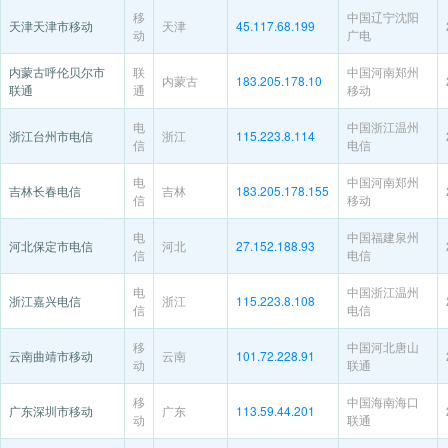
移
中国辽宁沈阳
天津天津市移动
天津
45.117.68.199
动
广电
内蒙古呼伦贝尔市
联
中国河南郑州
内蒙古
183.205.178.10
联通
通
移动
电
中国浙江温州
浙江台州市电信
浙江
115.223.8.114
信
电信
电
中国河南郑州
吉林长春电信
吉林
183.205.178.155
信
移动
电
中国福建泉州
河北保定市电信
河北
27.152.188.93
信
电信
电
中国浙江温州
浙江嘉兴电信
浙江
115.223.8.108
信
电信
移
中国河北唐山
云南曲靖市移动
云南
101.72.228.91
动
联通
移
中国海南海口
广东深圳市移动
广东
113.59.44.201
动
联通