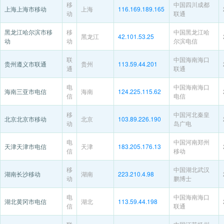
移
中国四川成都
上海上海市移动
上海
116.169.189.165
动
联通
黑龙江哈尔滨市移
移
中国黑龙江哈
黑龙江
42.101.53.25
动
动
尔滨电信
联
中国海南海口
贵州遵义市联通
贵州
113.59.44.201
通
联通
电
中国海南海口
海南三亚市电信
海南
124.225.115.62
信
电信
移
中国河北秦皇
北京北京市移动
北京
103.89.226.190
动
岛广电
电
中国河南郑州
天津天津市电信
天津
183.205.176.13
信
移动
移
中国湖北武汉
湖南长沙移动
湖南
223.210.4.98
动
鹏博士
电
中国海南海口
湖北黄冈市电信
湖北
113.59.44.198
信
联通