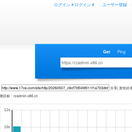
ログイン＃ログイン＃
|
ユーザー登録
|
Get
Ping
分享| 发给好
测目标：
rzadmin.v86.cn