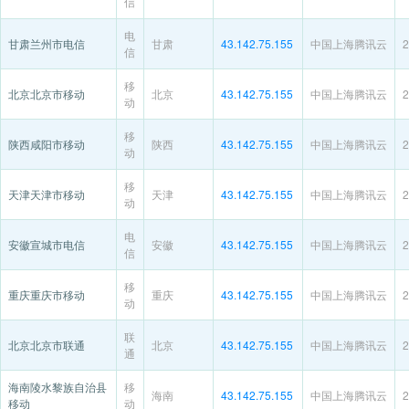
信
电
甘肃兰州市电信
甘肃
43.142.75.155
中国上海腾讯云
2
信
移
北京北京市移动
北京
43.142.75.155
中国上海腾讯云
2
动
移
陕西咸阳市移动
陕西
43.142.75.155
中国上海腾讯云
2
动
移
天津天津市移动
天津
43.142.75.155
中国上海腾讯云
2
动
电
安徽宣城市电信
安徽
43.142.75.155
中国上海腾讯云
2
信
移
重庆重庆市移动
重庆
43.142.75.155
中国上海腾讯云
2
动
联
北京北京市联通
北京
43.142.75.155
中国上海腾讯云
2
通
海南陵水黎族自治县
移
海南
43.142.75.155
中国上海腾讯云
2
移动
动