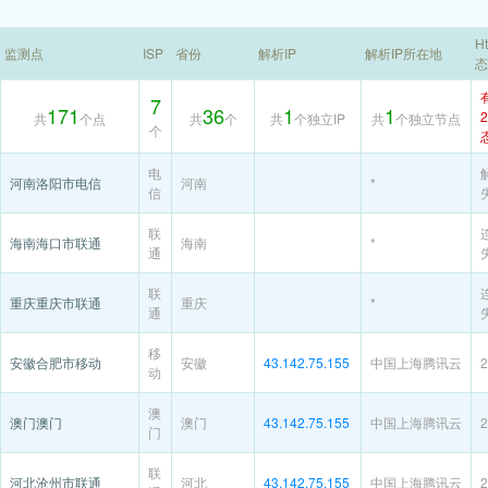
H
监测点
ISP
省份
解析IP
解析IP所在地
态
7
171
36
1
1
共
个点
共
个
共
个独立IP
共
个独立节点
个
电
河南洛阳市电信
河南
*
信
联
海南海口市联通
海南
*
通
联
重庆重庆市联通
重庆
*
通
移
安徽合肥市移动
安徽
43.142.75.155
中国上海腾讯云
2
动
澳
澳门澳门
澳门
43.142.75.155
中国上海腾讯云
2
门
联
河北沧州市联通
河北
43.142.75.155
中国上海腾讯云
2