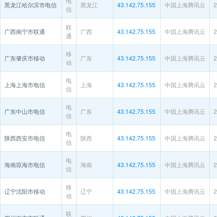
电
黑龙江哈尔滨市电信
黑龙江
43.142.75.155
中国上海腾讯云
2
信
联
广西南宁市联通
广西
43.142.75.155
中国上海腾讯云
2
通
移
广东肇庆市移动
广东
43.142.75.155
中国上海腾讯云
2
动
电
上海上海市电信
上海
43.142.75.155
中国上海腾讯云
2
信
电
广东中山市电信
广东
43.142.75.155
中国上海腾讯云
2
信
电
陕西西安市电信
陕西
43.142.75.155
中国上海腾讯云
2
信
电
海南琼海市电信
海南
43.142.75.155
中国上海腾讯云
2
信
移
辽宁沈阳市移动
辽宁
43.142.75.155
中国上海腾讯云
2
动
联