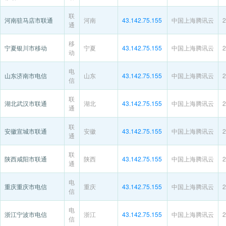
联
河南驻马店市联通
河南
43.142.75.155
中国上海腾讯云
2
通
移
宁夏银川市移动
宁夏
43.142.75.155
中国上海腾讯云
2
动
电
山东济南市电信
山东
43.142.75.155
中国上海腾讯云
2
信
联
湖北武汉市联通
湖北
43.142.75.155
中国上海腾讯云
2
通
联
安徽宣城市联通
安徽
43.142.75.155
中国上海腾讯云
2
通
联
陕西咸阳市联通
陕西
43.142.75.155
中国上海腾讯云
2
通
电
重庆重庆市电信
重庆
43.142.75.155
中国上海腾讯云
2
信
电
浙江宁波市电信
浙江
43.142.75.155
中国上海腾讯云
2
信