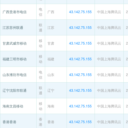
电
广西贵港市电信
广西
43.142.75.155
中国上海腾讯云
2
信
联
江苏苏州联通
江苏
43.142.75.155
中国上海腾讯云
2
通
移
甘肃武威市移动
甘肃
43.142.75.155
中国上海腾讯云
2
动
移
福建三明市移动
福建
43.142.75.155
中国上海腾讯云
2
动
电
山东潍坊市电信
山东
43.142.75.155
中国上海腾讯云
2
信
联
辽宁沈阳市联通
辽宁
43.142.75.155
中国上海腾讯云
2
通
移
海南文昌移动
海南
43.142.75.155
中国上海腾讯云
2
动
香
香港香港
香港
43.142.75.155
中国上海腾讯云
2
港