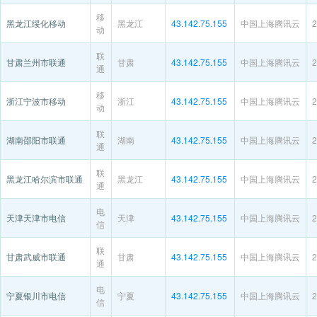
移
黑龙江绥化移动
黑龙江
43.142.75.155
中国上海腾讯云
2
动
联
甘肃兰州市联通
甘肃
43.142.75.155
中国上海腾讯云
2
通
移
浙江宁波市移动
浙江
43.142.75.155
中国上海腾讯云
2
动
联
湖南邵阳市联通
湖南
43.142.75.155
中国上海腾讯云
2
通
联
黑龙江哈尔滨市联通
黑龙江
43.142.75.155
中国上海腾讯云
2
通
电
天津天津市电信
天津
43.142.75.155
中国上海腾讯云
2
信
联
甘肃武威市联通
甘肃
43.142.75.155
中国上海腾讯云
2
通
电
宁夏银川市电信
宁夏
43.142.75.155
中国上海腾讯云
2
信