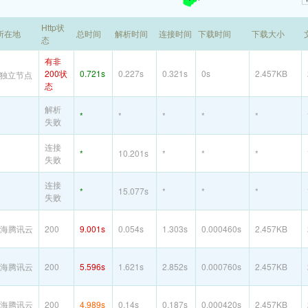
Http状
所在地
总时间
解析时间
连接时间
下载时间
下载大小
态
有非
200状
0.721s
0.227s
0.321s
0s
2.457KB
独立节点
态
解析
*
*
*
*
*
失败
连接
*
10.201s
*
*
*
失败
连接
*
15.077s
*
*
*
失败
海腾讯云
200
9.001s
0.054s
1.303s
0.000460s
2.457KB
海腾讯云
200
5.596s
1.621s
2.852s
0.000760s
2.457KB
海腾讯云
200
4.989s
0.14s
0.187s
0.000420s
2.457KB