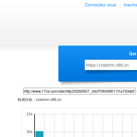
Connectez-vous
|
Inscrir
Get
检测目标：
rzadmin.v86.cn