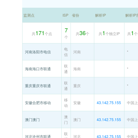
监测点
ISP
省份
解析IP
解析IP
7
171
36
1
1
共
个点
共
个
共
个独立IP
共
个
个
电
河南洛阳市电信
河南
*
信
联
海南海口市联通
海南
*
通
联
重庆重庆市联通
重庆
*
通
移
安徽合肥市移动
安徽
43.142.75.155
中国上
动
澳
澳门澳门
澳门
43.142.75.155
中国上
门
联
河北沧州市联通
河北
43.142.75.155
中国上