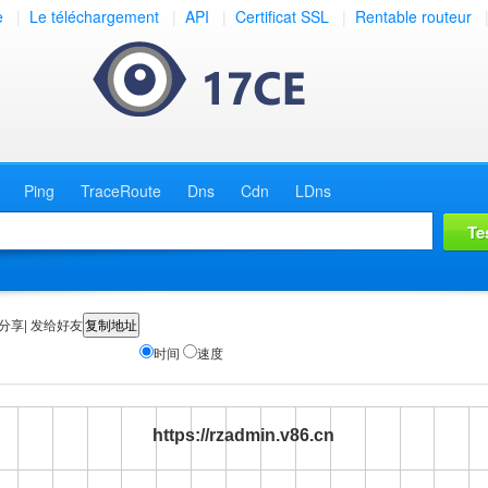
e
|
Le téléchargement
|
API
|
Certificat SSL
|
Rentable routeur
Ping
TraceRoute
Dns
Cdn
LDns
分享| 发给好友
时间
速度