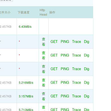
Http
文件大小
下载速度
操作
Head
2.457KB
6.43MB/s
查
GET
PING
Trace
Dig
*
*
看
查
GET
PING
Trace
Dig
*
*
看
查
GET
PING
Trace
Dig
*
*
看
查
GET
PING
Trace
Dig
2.457KB
5.216MB/s
看
查
GET
PING
Trace
Dig
2.457KB
3.157MB/s
看
查
GET
PING
Trace
Dig
2.457KB
5.713MB/s