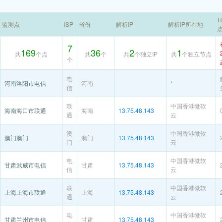
H
监测点
ISP
省份
解析IP
解析IP所在地
7
169
36
2
1
共
个点
共
个
共
个独立IP
共
个独立节点
个
电
河南洛阳市电信
河南
*
信
联
中国香港微软
海南海口市联通
海南
13.75.48.143
通
云
澳
中国香港微软
澳门澳门
澳门
13.75.48.143
门
云
电
中国香港微软
甘肃武威市电信
甘肃
13.75.48.143
信
云
联
中国香港微软
上海上海市联通
上海
13.75.48.143
通
云
电
中国香港微软
甘肃兰州市电信
甘肃
13.75.48.143