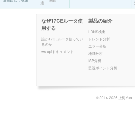
通
なぜ17CEルータ使
製品の紹介
用する
LDNS検出
誰が17CEルータ使ってい
トレンド分析
るのか
エラー分析
ws-apiドキュメント
地域分析
ISP分析
監視ポイント分析
© 2014-2026 上海Yun 