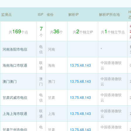
H
监测点
ISP
省份
解析IP
解析IP所在地
7
169
36
2
1
共
个点
共
个
共
个独立IP
共
个独立节点
个
电
河南洛阳市电信
河南
*
信
联
中国香港微软
海南海口市联通
海南
13.75.48.143
通
云
澳
中国香港微软
澳门澳门
澳门
13.75.48.143
门
云
电
中国香港微软
甘肃武威市电信
甘肃
13.75.48.143
信
云
联
中国香港微软
上海上海市联通
上海
13.75.48.143
通
云
电
中国香港微软
甘肃兰州市电信
甘肃
13.75.48.143