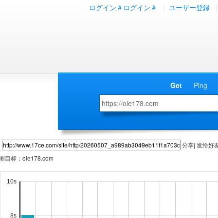
ログイン＃ログイン＃
|
ユーザー登録
|
Get
Ping
分享| 发给好
测目标：
ole178.com