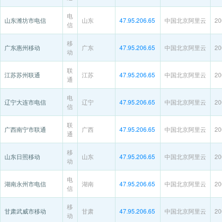
电
山东潍坊市电信
山东
47.95.206.65
中国北京阿里云
20
信
移
广东惠州移动
广东
47.95.206.65
中国北京阿里云
20
动
联
江苏苏州联通
江苏
47.95.206.65
中国北京阿里云
20
通
电
辽宁大连市电信
辽宁
47.95.206.65
中国北京阿里云
20
信
联
广西南宁市联通
广西
47.95.206.65
中国北京阿里云
20
通
移
山东日照移动
山东
47.95.206.65
中国北京阿里云
20
动
电
湖南永州市电信
湖南
47.95.206.65
中国北京阿里云
20
信
移
甘肃武威市移动
甘肃
47.95.206.65
中国北京阿里云
20
动