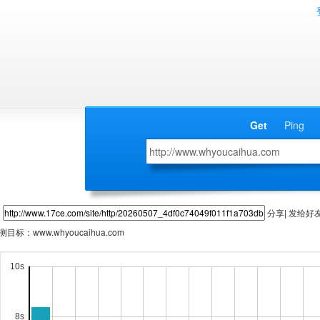
Get
Ping
分享| 发给好
测目标：
www.whyoucaihua.com