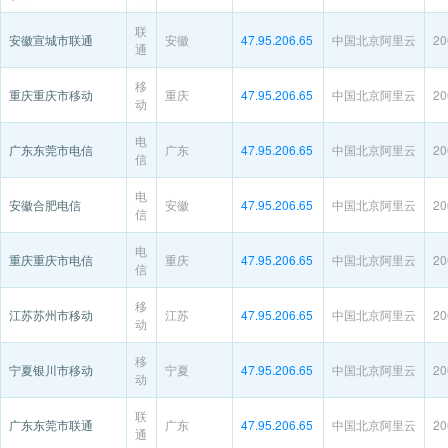
联
安徽宣城市联通
安徽
47.95.206.65
中国北京阿里云
20
通
移
重庆重庆市移动
重庆
47.95.206.65
中国北京阿里云
20
动
电
广东东莞市电信
广东
47.95.206.65
中国北京阿里云
20
信
电
安徽合肥电信
安徽
47.95.206.65
中国北京阿里云
20
信
电
重庆重庆市电信
重庆
47.95.206.65
中国北京阿里云
20
信
移
江苏苏州市移动
江苏
47.95.206.65
中国北京阿里云
20
动
移
宁夏银川市移动
宁夏
47.95.206.65
中国北京阿里云
20
动
联
广东东莞市联通
广东
47.95.206.65
中国北京阿里云
20
通