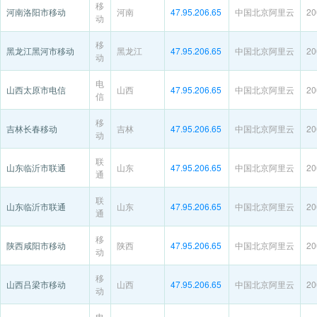
移
河南洛阳市移动
河南
47.95.206.65
中国北京阿里云
20
动
移
黑龙江黑河市移动
黑龙江
47.95.206.65
中国北京阿里云
20
动
电
山西太原市电信
山西
47.95.206.65
中国北京阿里云
20
信
移
吉林长春移动
吉林
47.95.206.65
中国北京阿里云
20
动
联
山东临沂市联通
山东
47.95.206.65
中国北京阿里云
20
通
联
山东临沂市联通
山东
47.95.206.65
中国北京阿里云
20
通
移
陕西咸阳市移动
陕西
47.95.206.65
中国北京阿里云
20
动
移
山西吕梁市移动
山西
47.95.206.65
中国北京阿里云
20
动
电