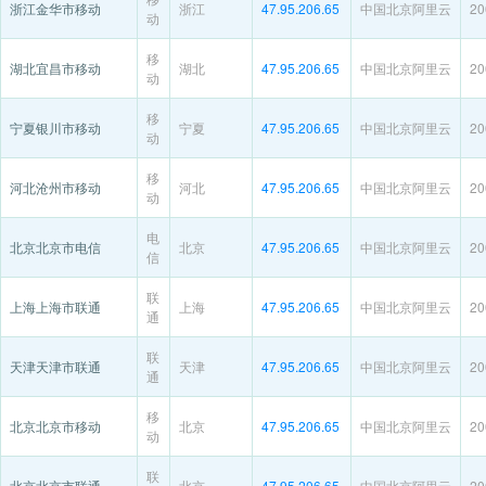
浙江金华市移动
浙江
47.95.206.65
中国北京阿里云
20
动
移
湖北宜昌市移动
湖北
47.95.206.65
中国北京阿里云
20
动
移
宁夏银川市移动
宁夏
47.95.206.65
中国北京阿里云
20
动
移
河北沧州市移动
河北
47.95.206.65
中国北京阿里云
20
动
电
北京北京市电信
北京
47.95.206.65
中国北京阿里云
20
信
联
上海上海市联通
上海
47.95.206.65
中国北京阿里云
20
通
联
天津天津市联通
天津
47.95.206.65
中国北京阿里云
20
通
移
北京北京市移动
北京
47.95.206.65
中国北京阿里云
20
动
联
北京北京市联通
北京
47.95.206.65
中国北京阿里云
20