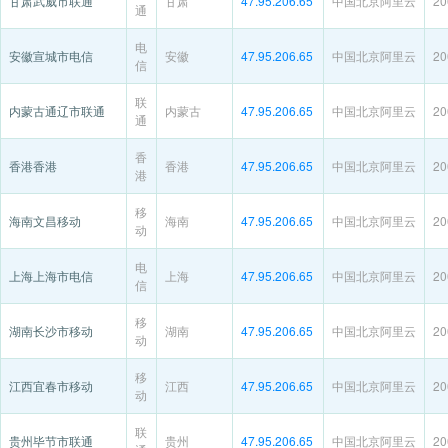
甘肃武威市联通
甘肃
47.95.206.65
中国北京阿里云
20
通
电
安徽宣城市电信
安徽
47.95.206.65
中国北京阿里云
20
信
联
内蒙古通辽市联通
内蒙古
47.95.206.65
中国北京阿里云
20
通
香
香港香港
香港
47.95.206.65
中国北京阿里云
20
港
移
海南文昌移动
海南
47.95.206.65
中国北京阿里云
20
动
电
上海上海市电信
上海
47.95.206.65
中国北京阿里云
20
信
移
湖南长沙市移动
湖南
47.95.206.65
中国北京阿里云
20
动
移
江西宜春市移动
江西
47.95.206.65
中国北京阿里云
20
动
联
贵州毕节市联通
贵州
47.95.206.65
中国北京阿里云
20