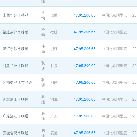
通
移
山西忻州市移动
山西
47.95.206.65
中国北京阿里云
20
动
移
福建泉州市移动
福建
47.95.206.65
中国北京阿里云
20
动
移
浙江宁波市移动
浙江
47.95.206.65
中国北京阿里云
20
动
联
甘肃兰州市联通
甘肃
47.95.206.65
中国北京阿里云
20
通
联
河南驻马店市联通
河南
47.95.206.65
中国北京阿里云
20
通
联
河北唐山市联通
河北
47.95.206.65
中国北京阿里云
20
通
联
广东湛江市联通
广东
47.95.206.65
中国北京阿里云
20
通
联
安徽合肥市联通
安徽
47.95.206.65
中国北京阿里云
20
通