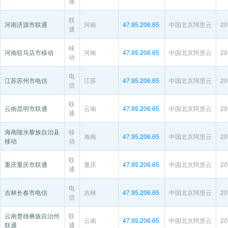
通
联
河南济源市联通
河南
47.95.206.65
中国北京阿里云
20
通
移
河南驻马店市移动
河南
47.95.206.65
中国北京阿里云
20
动
电
江苏苏州市电信
江苏
47.95.206.65
中国北京阿里云
20
信
联
云南昆明市联通
云南
47.95.206.65
中国北京阿里云
20
通
海南陵水黎族自治县
移
海南
47.95.206.65
中国北京阿里云
20
移动
动
联
重庆重庆市联通
重庆
47.95.206.65
中国北京阿里云
20
通
电
吉林长春市电信
吉林
47.95.206.65
中国北京阿里云
20
信
云南楚雄彝族自治州
联
云南
47.95.206.65
中国北京阿里云
20
联通
通