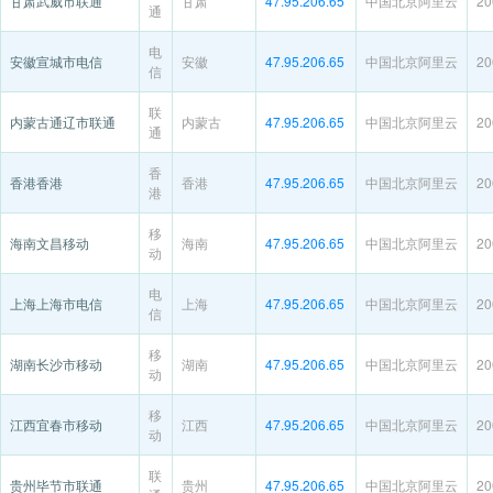
甘肃武威市联通
甘肃
47.95.206.65
中国北京阿里云
20
通
电
安徽宣城市电信
安徽
47.95.206.65
中国北京阿里云
20
信
联
内蒙古通辽市联通
内蒙古
47.95.206.65
中国北京阿里云
20
通
香
香港香港
香港
47.95.206.65
中国北京阿里云
20
港
移
海南文昌移动
海南
47.95.206.65
中国北京阿里云
20
动
电
上海上海市电信
上海
47.95.206.65
中国北京阿里云
20
信
移
湖南长沙市移动
湖南
47.95.206.65
中国北京阿里云
20
动
移
江西宜春市移动
江西
47.95.206.65
中国北京阿里云
20
动
联
贵州毕节市联通
贵州
47.95.206.65
中国北京阿里云
20