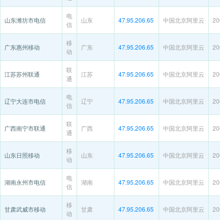
电
山东潍坊市电信
山东
47.95.206.65
中国北京阿里云
20
信
移
广东惠州移动
广东
47.95.206.65
中国北京阿里云
20
动
联
江苏苏州联通
江苏
47.95.206.65
中国北京阿里云
20
通
电
辽宁大连市电信
辽宁
47.95.206.65
中国北京阿里云
20
信
联
广西南宁市联通
广西
47.95.206.65
中国北京阿里云
20
通
移
山东日照移动
山东
47.95.206.65
中国北京阿里云
20
动
电
湖南永州市电信
湖南
47.95.206.65
中国北京阿里云
20
信
移
甘肃武威市移动
甘肃
47.95.206.65
中国北京阿里云
20
动