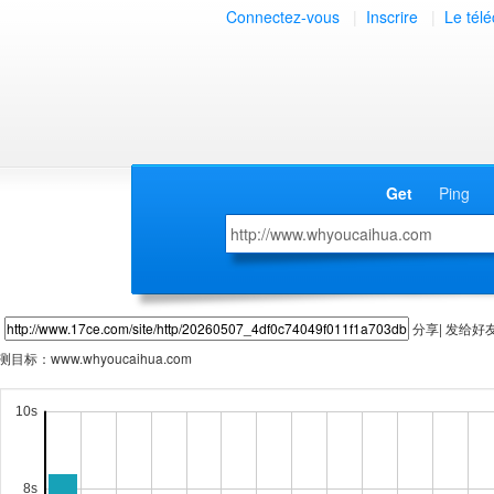
Connectez-vous
|
Inscrire
|
Le tél
Get
Ping
分享| 发给好
测目标：
www.whyoucaihua.com