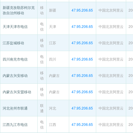
新疆克孜勒苏柯尔克
移
新疆
47.95.206.65
中国北京阿里云
20
孜自治州移动
动
电
天津天津市电信
天津
47.95.206.65
中国北京阿里云
20
信
移
江苏盐城移动
江苏
47.95.206.65
中国北京阿里云
20
动
电
四川南充市电信
四川
47.95.206.65
中国北京阿里云
20
信
移
内蒙古兴安移动
内蒙古
47.95.206.65
中国北京阿里云
20
动
移
内蒙古兴安盟移动
内蒙古
47.95.206.65
中国北京阿里云
20
动
联
河北沧州市联通
河北
47.95.206.65
中国北京阿里云
20
通
电
江西九江市电信
江西
47.95.206.65
中国北京阿里云
20
信