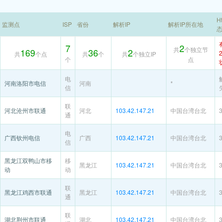
H
监测点
ISP
省份
解析IP
解析IP所在地
7
2
共
个独立节
169
36
2
共
个点
共
个
共
个独立IP
个
点
电
河南洛阳市电信
河南
*
信
联
河北沧州市联通
河北
103.42.147.21
中国台湾台北
通
电
广西钦州电信
广西
103.42.147.21
中国台湾台北
信
黑龙江双鸭山市移
移
黑龙江
103.42.147.21
中国台湾台北
动
动
联
黑龙江鸡西市联通
黑龙江
103.42.147.21
中国台湾台北
通
联
湖北荆州市联通
湖北
103.42.147.21
中国台湾台北