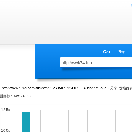
Get
Ping
分享| 发给好
测目标：
wwk74.top