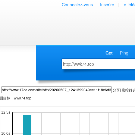
Connectez-vous
|
Inscrire
|
Le tél
Get
Ping
分享| 发给好
测目标：
wwk74.top