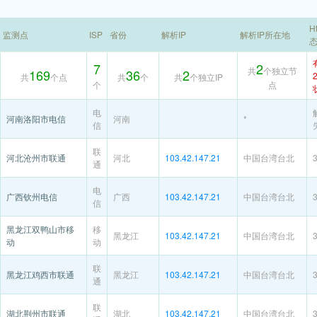
H
监测点
ISP
省份
解析IP
解析IP所在地
7
2
共
个独立节
169
36
2
共
个点
共
个
共
个独立IP
个
点
电
河南洛阳市电信
河南
*
信
联
河北沧州市联通
河北
103.42.147.21
中国台湾台北
通
电
广西钦州电信
广西
103.42.147.21
中国台湾台北
信
黑龙江双鸭山市移
移
黑龙江
103.42.147.21
中国台湾台北
动
动
联
黑龙江鸡西市联通
黑龙江
103.42.147.21
中国台湾台北
通
联
湖北荆州市联通
湖北
103.42.147.21
中国台湾台北