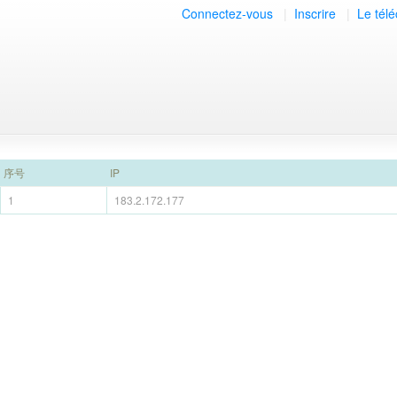
Connectez-vous
|
Inscrire
|
Le tél
序号
IP
1
183.2.172.177