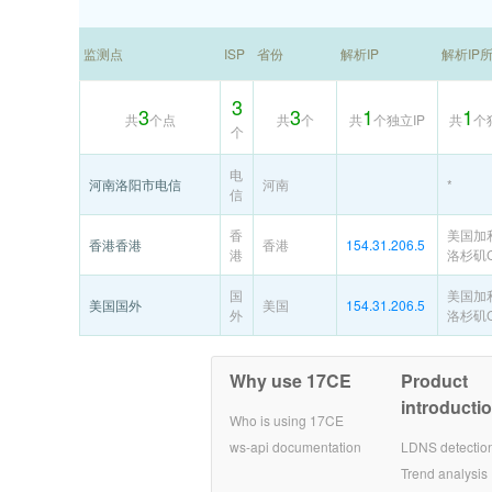
监测点
ISP
省份
解析IP
解析IP
3
3
3
1
1
共
个点
共
个
共
个独立IP
共
个
个
电
河南洛阳市电信
河南
*
信
香
美国加
香港香港
香港
154.31.206.5
港
洛杉矶C
国
美国加
美国国外
美国
154.31.206.5
外
洛杉矶C
Why use 17CE
Product
introducti
Who is using 17CE
ws-api documentation
LDNS detectio
Trend analysis