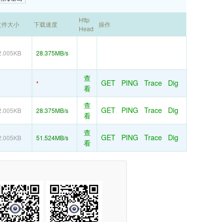
Http
文件大小
下载速度
操作
Head
2.005KB
28.375MB/s
查
GET
PING
Trace
Dig
*
*
看
查
GET
PING
Trace
Dig
2.005KB
28.375MB/s
看
查
GET
PING
Trace
Dig
2.005KB
51.524MB/s
看