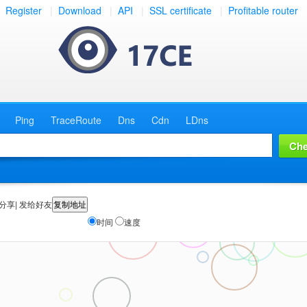
Register
|
Download
|
API
|
SSL certificate
|
Profitable router
Ping
TraceRoute
Dns
Cdn
LDns
分享| 发给好友
时间
速度