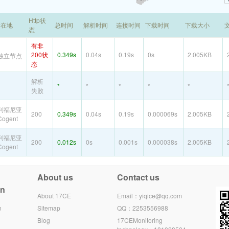
Http状
所在地
总时间
解析时间
连接时间
下载时间
下载大小
态
有非
200状
0.349s
0.04s
0.19s
0s
2.005KB
独立节点
态
解析
*
*
*
*
*
失败
利福尼亚
200
0.349s
0.04s
0.19s
0.000069s
2.005KB
ogent
利福尼亚
200
0.012s
0s
0.001s
0.000038s
2.005KB
ogent
About us
Contact us
on
About 17CE
Email：yiqice@qq.com
n
Sitemap
QQ：2253556988
Blog
17CEMonitoring