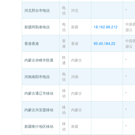
电
河北邢台市电信
河北
*
信
电
中国
新疆阿勒泰电信
新疆
18.162.88.212
信
逊云
香
中国
香港香港
香港
95.40.184.22
港
逊云
联
内蒙古赤峰市联通
内蒙古
*
通
电
河南南阳市电信
河南
*
信
移
内蒙古通辽市移动
内蒙古
*
动
移
内蒙古兴安盟移动
内蒙古
*
动
移
新疆喀什地区移动
新疆
*
动