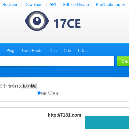
Register
|
Download
|
API
|
SSL certificate
|
Profitable router
Ping
TraceRoute
Dns
Cdn
LDns
分享| 发给好友
时间
速度