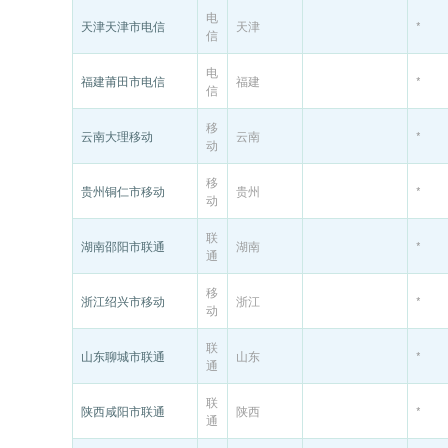
电
天津天津市电信
天津
*
信
电
福建莆田市电信
福建
*
信
移
云南大理移动
云南
*
动
移
贵州铜仁市移动
贵州
*
动
联
湖南邵阳市联通
湖南
*
通
移
浙江绍兴市移动
浙江
*
动
联
山东聊城市联通
山东
*
通
联
陕西咸阳市联通
陕西
*
通