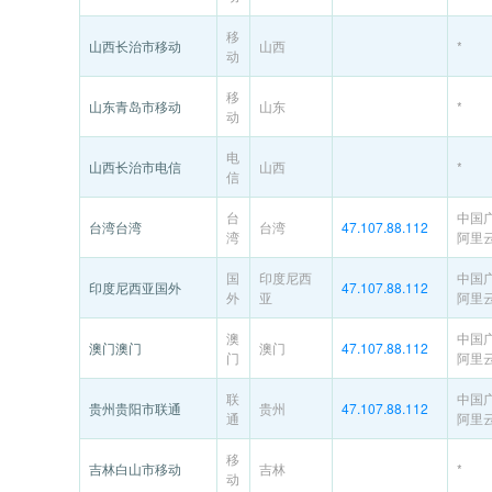
移
山西长治市移动
山西
*
动
移
山东青岛市移动
山东
*
动
电
山西长治市电信
山西
*
信
台
中国
台湾台湾
台湾
47.107.88.112
湾
阿里
国
印度尼西
中国
印度尼西亚国外
47.107.88.112
外
亚
阿里
澳
中国
澳门澳门
澳门
47.107.88.112
门
阿里
联
中国
贵州贵阳市联通
贵州
47.107.88.112
通
阿里
移
吉林白山市移动
吉林
*
动