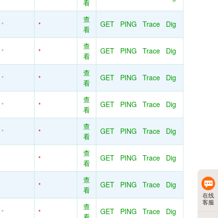
看
查
GET
PING
Trace
Dig
*
*
看
查
GET
PING
Trace
Dig
*
*
看
查
GET
PING
Trace
Dig
*
*
看
查
GET
PING
Trace
Dig
*
*
看
查
GET
PING
Trace
Dig
*
*
看
查
GET
PING
Trace
Dig
*
看
查
GET
PING
Trace
Dig
*
看
在线
客服
查
GET
PING
Trace
Dig
*
*
看