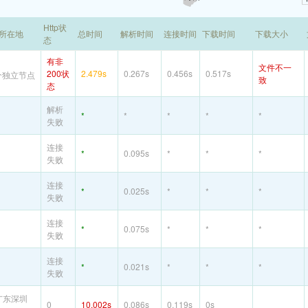
Http状
P所在地
总时间
解析时间
连接时间
下载时间
下载大小
态
有非
文件不一
200状
2.479s
0.267s
0.456s
0.517s
个独立节点
致
态
解析
*
*
*
*
*
失败
连接
*
0.095s
*
*
*
失败
连接
*
0.025s
*
*
*
失败
连接
*
0.075s
*
*
*
失败
连接
*
0.021s
*
*
*
失败
广东深圳
0
10.002s
0.086s
0.119s
0s