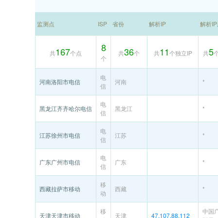
监测点
ISP
省份
解析IP
解析I
8
167
36
11
5
共
个点
共
个
共
个独立IP
共
个
电
河南洛阳市电信
河南
*
信
电
黑龙江齐齐哈尔电信
黑龙江
*
信
电
江苏徐州市电信
江苏
*
信
电
广东广州市电信
广东
*
信
移
西藏拉萨市移动
西藏
*
动
移
中国
天津天津市移动
天津
47.107.88.112