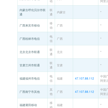
动
阿里
内蒙古呼伦贝尔市联
联
内蒙古
*
通
通
移
广西来宾市移动
广西
*
动
电
广西桂林市电信
广西
*
信
联
北京北京市联通
北京
*
通
联
甘肃兰州市联通
甘肃
*
通
电
中国
福建福州市电信
福建
47.107.88.112
信
阿里
其
中国
广西南宁市其他
广西
47.107.88.112
他
阿里
移
福建莆田移动
福建
*
动