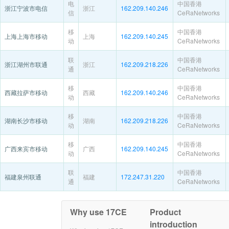
电
中国香港
浙江宁波市电信
浙江
162.209.140.246
信
CeRaNetworks
移
中国香港
上海上海市移动
上海
162.209.140.245
动
CeRaNetworks
联
中国香港
浙江湖州市联通
浙江
162.209.218.226
通
CeRaNetworks
移
中国香港
西藏拉萨市移动
西藏
162.209.140.246
动
CeRaNetworks
移
中国香港
湖南长沙市移动
湖南
162.209.218.226
动
CeRaNetworks
移
中国香港
广西来宾市移动
广西
162.209.140.245
动
CeRaNetworks
联
中国香港
福建泉州联通
福建
172.247.31.220
通
CeRaNetworks
Why use 17CE
Product
introduction