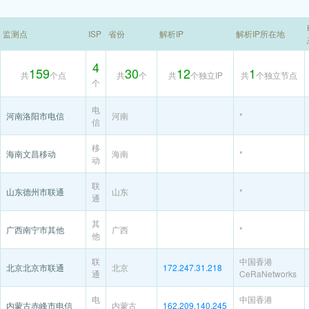
监测点
ISP
省份
解析IP
解析IP所在地
4
159
30
12
1
共
个点
共
个
共
个独立IP
共
个独立节点
个
电
河南洛阳市电信
河南
*
信
移
海南文昌移动
海南
*
动
联
山东德州市联通
山东
*
通
其
广西南宁市其他
广西
*
他
联
中国香港
北京北京市联通
北京
172.247.31.218
通
CeRaNetworks
电
中国香港
内蒙古赤峰市电信
内蒙古
162.209.140.245