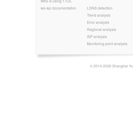
Who is using 17CE
ws-api documentation
LDNS detection
Trend analysis
Error analysis
Regional analysis
ISP analysis
Monitoring point analysis
© 2014-2026 Shanghai Yun-t