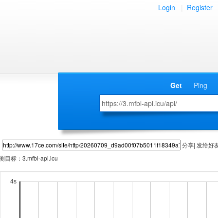
Login
|
Register
Get
Ping
分享| 发给好
测目标：
3.mfbl-api.icu