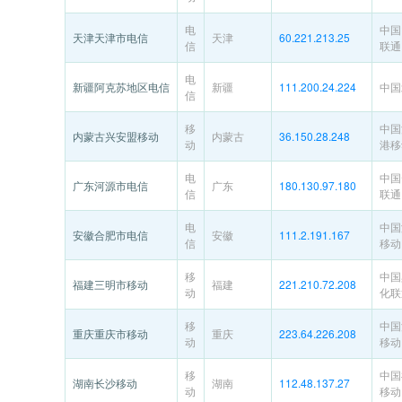
电
中国
天津天津市电信
天津
60.221.213.25
信
联通
电
新疆阿克苏地区电信
新疆
111.200.24.224
中国
信
移
中国
内蒙古兴安盟移动
内蒙古
36.150.28.248
动
港移
电
中国
广东河源市电信
广东
180.130.97.180
信
联通
电
中国
安徽合肥市电信
安徽
111.2.191.167
信
移动
移
中国
福建三明市移动
福建
221.210.72.208
动
化联
移
中国
重庆重庆市移动
重庆
223.64.226.208
动
移动
移
中国
湖南长沙移动
湖南
112.48.137.27
动
移动