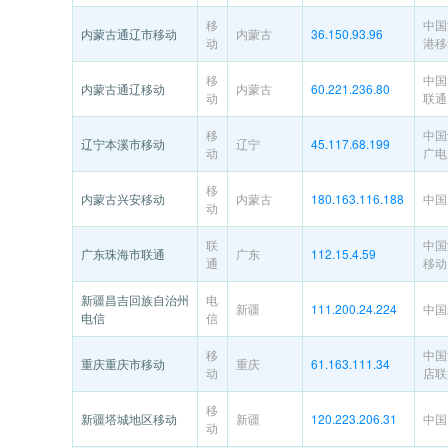
移
中国
内蒙古通辽市移动
内蒙古
36.150.93.96
动
港移
移
中国
内蒙古通辽移动
内蒙古
60.221.236.80
动
联通
移
中国
辽宁本溪市移动
辽宁
45.117.68.199
动
广电
移
内蒙古兴安移动
内蒙古
180.163.116.188
中国
动
联
中国
广东珠海市联通
广东
112.15.4.59
通
移动
新疆昌吉回族自治州
电
新疆
111.200.24.224
中国
电信
信
移
中国
重庆重庆市移动
重庆
61.163.111.34
动
店联
移
新疆塔城地区移动
新疆
120.223.206.31
中国
动