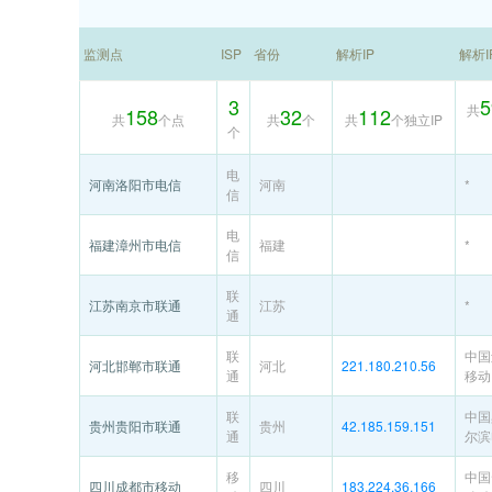
监测点
ISP
省份
解析IP
解析
3
5
共
158
32
112
共
个点
共
个
共
个独立IP
个
电
河南洛阳市电信
河南
*
信
电
福建漳州市电信
福建
*
信
联
江苏南京市联通
江苏
*
通
联
中国
河北邯郸市联通
河北
221.180.210.56
通
移动
联
中国
贵州贵阳市联通
贵州
42.185.159.151
通
尔滨
移
中国
四川成都市移动
四川
183.224.36.166