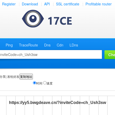
Register
|
Download
|
API
|
SSL certificate
|
Profitable router
Ping
TraceRoute
Dns
Cdn
LDns
分享| 发给好友
时间
速度