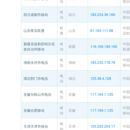
动
移动
移
中国
四川成都市移动
四川
183.224.36.166
动
移动
联
中国
山东青岛联通
山东
61.163.111.98
通
店联
新疆克孜勒苏柯尔克
移
中国
新疆
116.169.189.166
孜自治州移动
动
联通
电
中国
湖南永州市电信
湖南
183.235.178.78
信
移动
电
湖北荆门市电信
湖北
125.38.4.128
中国
信
电
中国
安徽马鞍山市电信
安徽
117.169.1.125
信
移动
移
中国
安徽合肥移动
安徽
117.169.1.125
动
移动
移
天津天津市移动
天津
120.223.204.17
中国
动