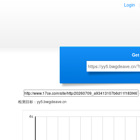
Login
|
Get
检测目标：
yy5.bwgdeave.cn