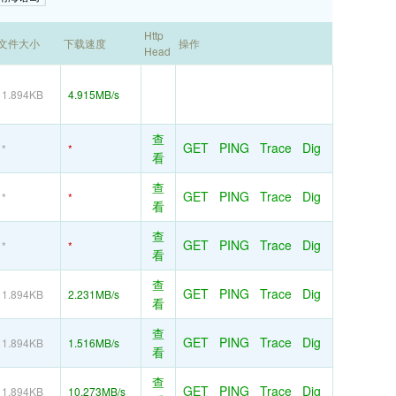
Http
文件大小
下载速度
操作
Head
1.894KB
4.915MB/s
查
GET
PING
Trace
Dig
*
*
看
查
GET
PING
Trace
Dig
*
*
看
查
GET
PING
Trace
Dig
*
*
看
查
GET
PING
Trace
Dig
1.894KB
2.231MB/s
看
查
GET
PING
Trace
Dig
1.894KB
1.516MB/s
看
查
GET
PING
Trace
Dig
1.894KB
10.273MB/s