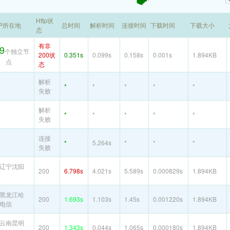
Http状
IP所在地
总时间
解析时间
连接时间
下载时间
下载大小
态
有非
9
个独立节
200状
0.351s
0.099s
0.158s
0.001s
1.894KB
点
态
解析
*
*
*
*
*
失败
解析
*
*
*
*
*
失败
连接
*
5.264s
*
*
*
失败
辽宁沈阳
200
6.798s
4.021s
5.589s
0.000829s
1.894KB
黑龙江哈
200
1.693s
1.103s
1.45s
0.001220s
1.894KB
电信
云南昆明
200
1.343s
0.044s
1.065s
0.000180s
1.894KB