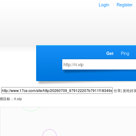
Login
|
Register
Get
Ping
分享| 发给好
测目标：
ri.vip