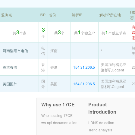
Ht
监测点
ISP
省份
解析IP
解析IP所在地
态
3
3
3
1
1
2
共
个点
共
个
共
个独立IP
共
个独立节点
个
电
河南洛阳市电信
河南
*
信
香
美国加利福尼亚
香港香港
香港
154.31.206.5
2
港
洛杉矶Cogent
国
美国加利福尼亚
美国国外
美国
154.31.206.5
2
外
洛杉矶Cogent
Why use 17CE
Product
introduction
Who is using 17CE
ws-api documentation
LDNS detection
Trend analysis