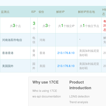
Ht
监测点
ISP
省份
解析IP
解析IP所在地
态
3
3
3
1
1
2
共
个点
共
个
共
个独立IP
共
个独立节点
个
电
河南洛阳市电信
河南
*
信
香
美国加利福尼亚
香港香港
香港
213.176.8.10
2
港
洛杉矶
国
美国加利福尼亚
美国国外
美国
213.176.8.10
2
外
洛杉矶
Why use 17CE
Product
introduction
Who is using 17CE
ws-api documentation
LDNS detection
Trend analysis