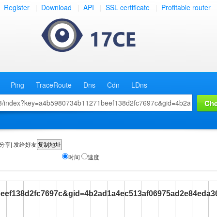
Register
|
Download
|
API
|
SSL certificate
|
Profitable router
Ping
TraceRoute
Dns
Cdn
LDns
分享| 发给好友
时间
速度