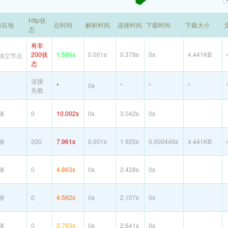
Http状
所在地
总时间
解析时间
连接时间
下载时间
下载大小
态
有非
200状
1.586s
0.001s
0.378s
0s
4.441KB
独立节点
态
连接
*
0s
*
*
*
失败
港
0
10.002s
0s
3.042s
0s
港
200
7.961s
0.001s
1.925s
0.000440s
4.441KB
港
0
4.863s
0s
2.428s
0s
港
0
4.562s
0s
2.107s
0s
港
0
2.763s
0s
2.641s
0s