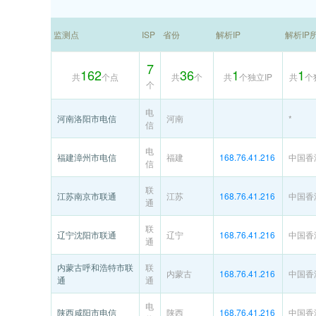
监测点
ISP
省份
解析IP
解析IP
7
162
36
1
1
共
个点
共
个
共
个独立IP
共
个
个
电
河南洛阳市电信
河南
*
信
电
福建漳州市电信
福建
168.76.41.216
中国香
信
联
江苏南京市联通
江苏
168.76.41.216
中国香
通
联
辽宁沈阳市联通
辽宁
168.76.41.216
中国香
通
内蒙古呼和浩特市联
联
内蒙古
168.76.41.216
中国香
通
通
电
陕西咸阳市电信
陕西
168.76.41.216
中国香