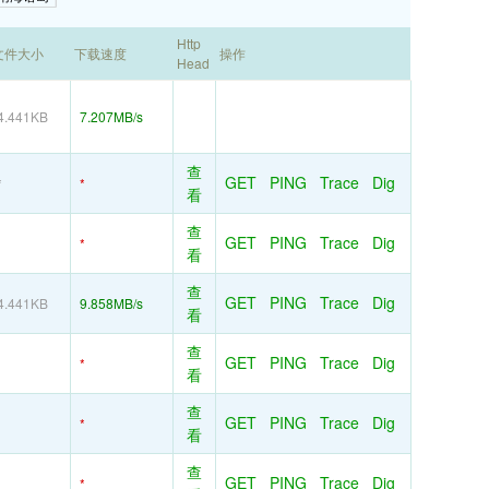
Http
文件大小
下载速度
操作
Head
4.441KB
7.207MB/s
查
GET
PING
Trace
Dig
*
*
看
查
GET
PING
Trace
Dig
*
看
查
GET
PING
Trace
Dig
4.441KB
9.858MB/s
看
查
GET
PING
Trace
Dig
*
看
查
GET
PING
Trace
Dig
*
看
查
GET
PING
Trace
Dig
*