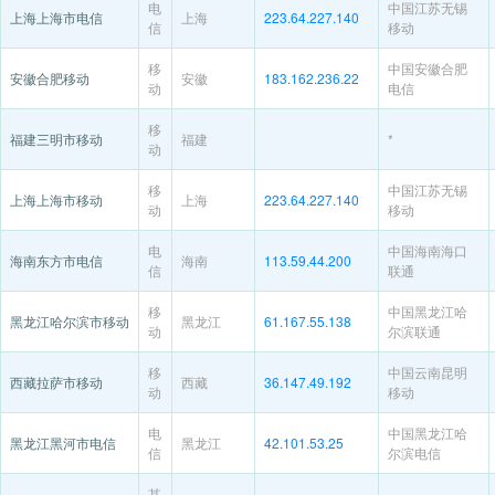
电
中国江苏无锡
上海上海市电信
上海
223.64.227.140
信
移动
移
中国安徽合肥
安徽合肥移动
安徽
183.162.236.22
动
电信
移
福建三明市移动
福建
*
动
移
中国江苏无锡
上海上海市移动
上海
223.64.227.140
动
移动
电
中国海南海口
海南东方市电信
海南
113.59.44.200
信
联通
移
中国黑龙江哈
黑龙江哈尔滨市移动
黑龙江
61.167.55.138
动
尔滨联通
移
中国云南昆明
西藏拉萨市移动
西藏
36.147.49.192
动
移动
电
中国黑龙江哈
黑龙江黑河市电信
黑龙江
42.101.53.25
信
尔滨电信
其