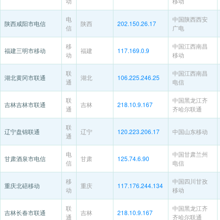
动
移动
电
中国陕西西安
陕西咸阳市电信
陕西
202.150.26.17
信
广电
移
中国江西南昌
福建三明市移动
福建
117.169.0.9
动
移动
联
中国江西南昌
湖北黄冈市联通
湖北
106.225.246.25
通
电信
联
中国黑龙江齐
吉林吉林市联通
吉林
218.10.9.167
通
齐哈尔联通
联
辽宁盘锦联通
辽宁
120.223.206.17
中国山东移动
通
电
中国甘肃兰州
甘肃酒泉市电信
甘肃
125.74.6.90
信
电信
移
中国四川甘孜
重庆北碚移动
重庆
117.176.244.134
动
移动
联
中国黑龙江齐
吉林长春市联通
吉林
218.10.9.167
通
齐哈尔联通