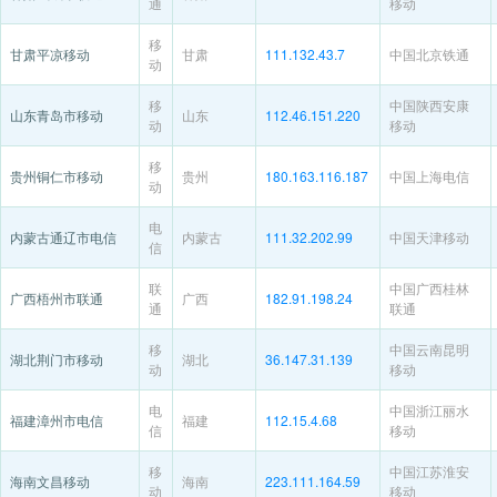
通
移动
移
甘肃平凉移动
甘肃
111.132.43.7
中国北京铁通
动
移
中国陕西安康
山东青岛市移动
山东
112.46.151.220
动
移动
移
贵州铜仁市移动
贵州
180.163.116.187
中国上海电信
动
电
内蒙古通辽市电信
内蒙古
111.32.202.99
中国天津移动
信
联
中国广西桂林
广西梧州市联通
广西
182.91.198.24
通
联通
移
中国云南昆明
湖北荆门市移动
湖北
36.147.31.139
动
移动
电
中国浙江丽水
福建漳州市电信
福建
112.15.4.68
信
移动
移
中国江苏淮安
海南文昌移动
海南
223.111.164.59
动
移动