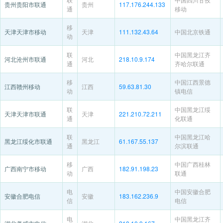
贵州贵阳市联通
贵州
117.176.244.133
通
移动
移
天津天津市移动
天津
111.132.43.64
中国北京铁通
动
联
中国黑龙江齐
河北沧州市联通
河北
218.10.9.174
通
齐哈尔联通
移
中国江西景德
江西赣州移动
江西
59.63.81.30
动
镇电信
联
中国黑龙江绥
天津天津市联通
天津
221.210.72.211
通
化联通
联
中国黑龙江哈
黑龙江绥化市联通
黑龙江
61.167.55.137
通
尔滨联通
移
中国广西桂林
广西南宁市移动
广西
182.91.198.23
动
联通
电
中国安徽合肥
安徽合肥电信
安徽
183.162.236.9
信
电信
电
中国黑龙江齐