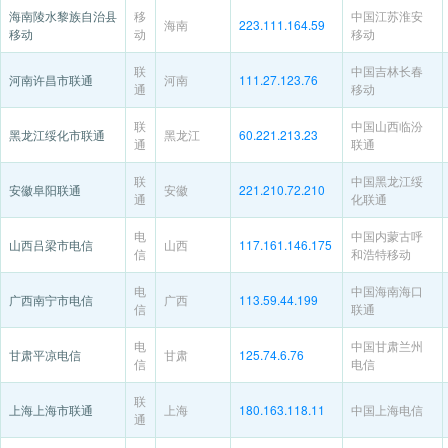
海南陵水黎族自治县
移
中国江苏淮安
海南
223.111.164.59
移动
动
移动
联
中国吉林长春
河南许昌市联通
河南
111.27.123.76
通
移动
联
中国山西临汾
黑龙江绥化市联通
黑龙江
60.221.213.23
通
联通
联
中国黑龙江绥
安徽阜阳联通
安徽
221.210.72.210
通
化联通
电
中国内蒙古呼
山西吕梁市电信
山西
117.161.146.175
信
和浩特移动
电
中国海南海口
广西南宁市电信
广西
113.59.44.199
信
联通
电
中国甘肃兰州
甘肃平凉电信
甘肃
125.74.6.76
信
电信
联
上海上海市联通
上海
180.163.118.11
中国上海电信
通