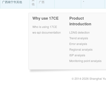
广西南宁市其他
广西
*
他
Why use 17CE
Product
introduction
Who is using 17CE
ws-api documentation
LDNS detection
Trend analysis
Error analysis
Regional analysis
ISP analysis
Monitoring point analysis
© 2014-2026 Shanghai Yun-t