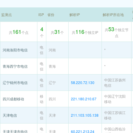
监测点
ISP
省份
解析IP
解析IP所在地
4
53
共
个独立节
161
31
116
共
个点
共
个
共
个独立IP
个
点
电
河南洛阳市电信
河南
*
信
电
青海西宁市电信
青海
*
信
电
中国江苏扬州
辽宁锦州市电信
辽宁
58.220.72.130
信
电信
移
中国辽宁沈阳
四川成都移动
四川
221.180.210.67
动
移动
电
中国江苏镇江
天津电信
天津
211.103.105.138
信
移动
电
中国山西临汾
天津天津市电信
天津
60.221.213.24