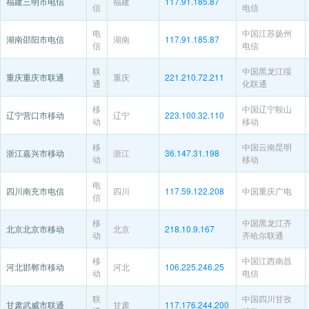
福建三明市电信
福建
117.91.185.87
信
电信
电
中国江苏扬州
湖南邵阳市电信
湖南
117.91.185.87
信
电信
联
中国黑龙江绥
重庆重庆市联通
重庆
221.210.72.211
通
化联通
移
中国辽宁鞍山
辽宁营口市移动
辽宁
223.100.32.110
动
移动
移
中国云南昆明
浙江嘉兴市移动
浙江
36.147.31.198
动
移动
电
四川南充市电信
四川
117.59.122.208
中国重庆广电
信
移
中国黑龙江齐
北京北京市移动
北京
218.10.9.167
动
齐哈尔联通
移
中国江西南昌
河北邯郸市移动
河北
106.225.246.25
动
电信
联
中国四川甘孜
甘肃武威市联通
甘肃
117.176.244.200