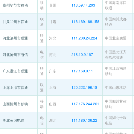
移
中国海南海口
贵州毕节市移动
贵州
113.59.44.203
动
联通
联
中国四川成都
甘肃兰州市联通
甘肃
116.169.189.158
通
联通
联
河北沧州市联通
河北
111.200.24.224
中国北京联通
通
电
中国黑龙江齐
河北沧州市电信
河北
218.10.9.167
信
齐哈尔联通
联
中国江西南昌
广东湛江市联通
广东
117.169.0.11
通
移动
联
上海上海市联通
上海
120.223.196.18
中国山东移动
通
移
中国四川甘孜
山西忻州市移动
山西
117.176.244.201
动
移动
电
中国湖北十堰
湖北黄冈电信
湖北
111.180.136.22
信
电信
联
中国四川甘孜