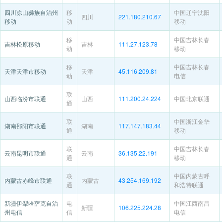
四川凉山彝族自治州
移
中国辽宁沈阳
四川
221.180.210.67
移动
动
移动
移
中国吉林长春
吉林松原移动
吉林
111.27.123.78
动
移动
移
中国吉林长春
天津天津市移动
天津
45.116.209.81
动
电信
联
山西临汾市联通
山西
111.200.24.224
中国北京联通
通
联
中国浙江金华
湖南邵阳市联通
湖南
117.147.183.44
通
移动
联
中国吉林长春
云南昆明市联通
云南
36.135.22.191
通
移动
联
中国内蒙古呼
内蒙古赤峰市联通
内蒙古
43.254.169.192
通
和浩特联通
新疆伊犁哈萨克自治
电
中国江西南昌
新疆
106.225.224.28
州电信
信
电信