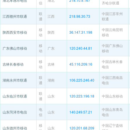
湖北孝感市电信
湖北
218.10.9.167
信
齐哈尔联通
联
中国江苏常州
江西赣州市联通
江西
218.98.30.73
通
联通
移
中国云南昆明
陕西西安市移动
陕西
36.147.31.198
动
移动
移
中国广东佛山
广东佛山市移动
广东
120.240.44.81
动
移动
移
中国吉林长春
吉林长春移动
吉林
45.116.209.16
动
电信
联
中国江西南昌
湖南永州市联通
湖南
106.225.246.40
通
电信
联
山东临沂市联通
山东
120.223.196.18
中国山东移动
通
电
中国山东青岛
山东菏泽市电信
山东
140.249.57.21
信
电信
移
中国辽宁盘锦
山东德州市移动
山东
120.201.68.209