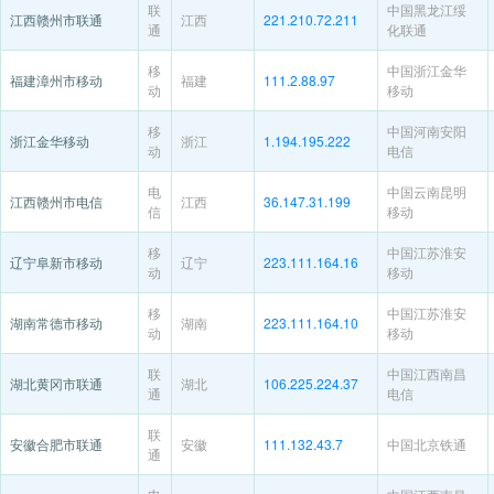
联
中国黑龙江绥
江西赣州市联通
江西
221.210.72.211
通
化联通
移
中国浙江金华
福建漳州市移动
福建
111.2.88.97
动
移动
移
中国河南安阳
浙江金华移动
浙江
1.194.195.222
动
电信
电
中国云南昆明
江西赣州市电信
江西
36.147.31.199
信
移动
移
中国江苏淮安
辽宁阜新市移动
辽宁
223.111.164.16
动
移动
移
中国江苏淮安
湖南常德市移动
湖南
223.111.164.10
动
移动
联
中国江西南昌
湖北黄冈市联通
湖北
106.225.224.37
通
电信
联
安徽合肥市联通
安徽
111.132.43.7
中国北京铁通
通