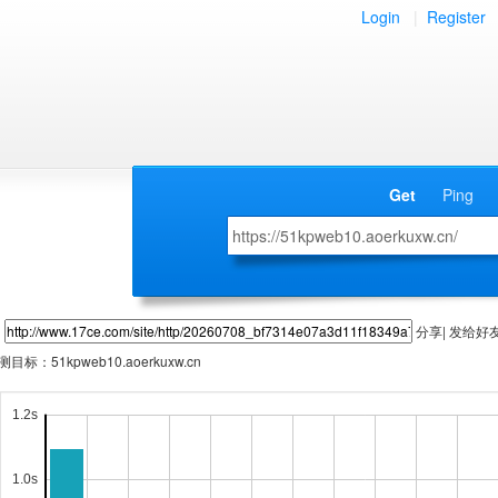
Login
|
Register
Get
Ping
分享| 发给好
测目标：
51kpweb10.aoerkuxw.cn