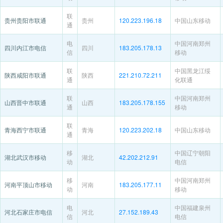
联
贵州贵阳市联通
贵州
120.223.196.18
中国山东移动
通
电
中国河南郑州
四川内江市电信
四川
183.205.178.13
信
移动
联
中国黑龙江绥
陕西咸阳市联通
陕西
221.210.72.211
通
化联通
联
中国河南郑州
山西晋中市联通
山西
183.205.178.155
通
移动
联
青海西宁市联通
青海
120.223.202.18
中国山东移动
通
移
中国辽宁朝阳
湖北武汉市移动
湖北
42.202.212.91
动
电信
移
中国河南郑州
河南平顶山市移动
河南
183.205.177.11
动
移动
电
中国福建泉州
河北石家庄市电信
河北
27.152.189.43
信
电信