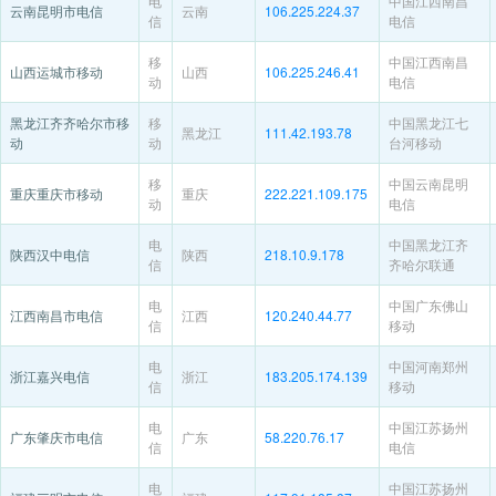
电
中国江西南昌
云南昆明市电信
云南
106.225.224.37
信
电信
移
中国江西南昌
山西运城市移动
山西
106.225.246.41
动
电信
黑龙江齐齐哈尔市移
移
中国黑龙江七
黑龙江
111.42.193.78
动
动
台河移动
移
中国云南昆明
重庆重庆市移动
重庆
222.221.109.175
动
电信
电
中国黑龙江齐
陕西汉中电信
陕西
218.10.9.178
信
齐哈尔联通
电
中国广东佛山
江西南昌市电信
江西
120.240.44.77
信
移动
电
中国河南郑州
浙江嘉兴电信
浙江
183.205.174.139
信
移动
电
中国江苏扬州
广东肇庆市电信
广东
58.220.76.17
信
电信
电
中国江苏扬州