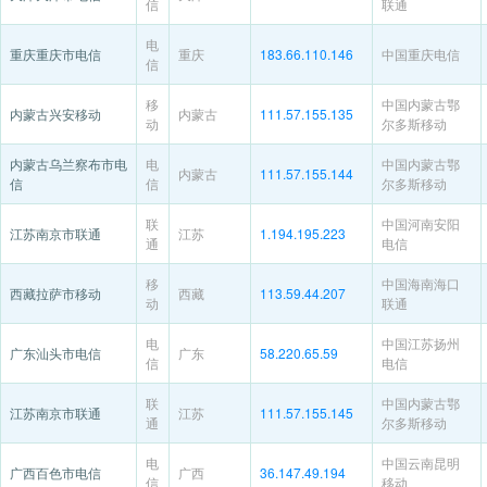
信
联通
电
重庆重庆市电信
重庆
183.66.110.146
中国重庆电信
信
移
中国内蒙古鄂
内蒙古兴安移动
内蒙古
111.57.155.135
动
尔多斯移动
内蒙古乌兰察布市电
电
中国内蒙古鄂
内蒙古
111.57.155.144
信
信
尔多斯移动
联
中国河南安阳
江苏南京市联通
江苏
1.194.195.223
通
电信
移
中国海南海口
西藏拉萨市移动
西藏
113.59.44.207
动
联通
电
中国江苏扬州
广东汕头市电信
广东
58.220.65.59
信
电信
联
中国内蒙古鄂
江苏南京市联通
江苏
111.57.155.145
通
尔多斯移动
电
中国云南昆明
广西百色市电信
广西
36.147.49.194
信
移动