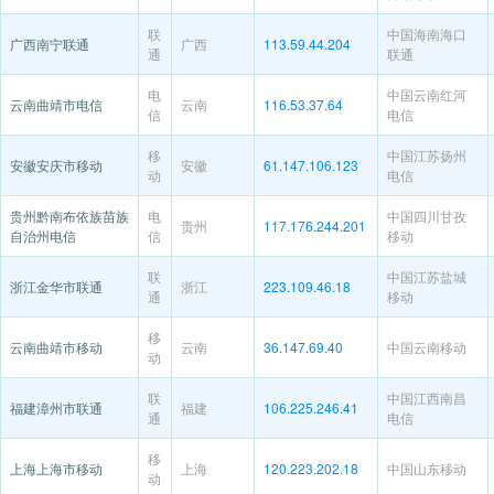
联
中国海南海口
广西南宁联通
广西
113.59.44.204
通
联通
电
中国云南红河
云南曲靖市电信
云南
116.53.37.64
信
电信
移
中国江苏扬州
安徽安庆市移动
安徽
61.147.106.123
动
电信
贵州黔南布依族苗族
电
中国四川甘孜
贵州
117.176.244.201
自治州电信
信
移动
联
中国江苏盐城
浙江金华市联通
浙江
223.109.46.18
通
移动
移
云南曲靖市移动
云南
36.147.69.40
中国云南移动
动
联
中国江西南昌
福建漳州市联通
福建
106.225.246.41
通
电信
移
上海上海市移动
上海
120.223.202.18
中国山东移动
动