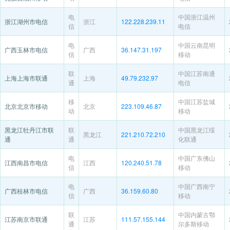
电
中国浙江温州
浙江湖州市电信
浙江
122.228.239.11
信
电信
电
中国云南昆明
广西玉林市电信
广西
36.147.31.197
信
移动
联
中国江苏南通
上海上海市联通
上海
49.79.232.97
通
电信
移
中国江苏盐城
北京北京市移动
北京
223.109.46.87
动
移动
黑龙江牡丹江市联
联
中国黑龙江绥
黑龙江
221.210.72.210
通
通
化联通
电
中国广东佛山
江西南昌市电信
江西
120.240.51.78
信
移动
电
中国广西南宁
广西桂林市电信
广西
36.159.60.80
信
移动
联
中国内蒙古鄂
江苏南京市联通
江苏
111.57.155.144
通
尔多斯移动