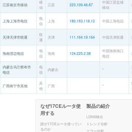
移
中国江苏盐城
江苏南京市移动
江苏
223.109.46.87
动
移动
电
上海上海市电信
上海
180.163.118.12
中国上海电信
信
联
天津天津市联通
天津
111.164.19.164
中国天津联通
通
电
中国海南海口
海南澄迈电信
海南
124.225.2.38
信
电信
内蒙古乌兰察布市
电
内蒙古
*
电信
信
其
广西南宁市其他
广西
*
他
なぜ17CEルータ使
製品の紹介
用する
LDNS検出
誰が17CEルータ使ってい
トレンド分析
るのか
エラー分析