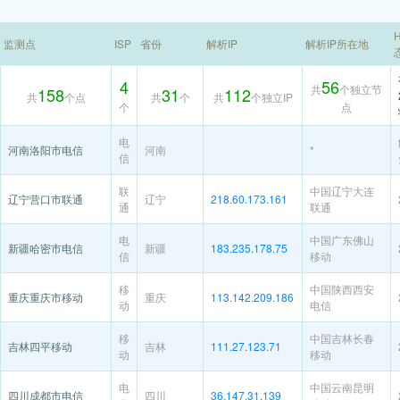
H
监测点
ISP
省份
解析IP
解析IP所在地
4
56
共
个独立节
158
31
112
共
个点
共
个
共
个独立IP
个
点
电
河南洛阳市电信
河南
*
信
联
中国辽宁大连
辽宁营口市联通
辽宁
218.60.173.161
通
联通
电
中国广东佛山
新疆哈密市电信
新疆
183.235.178.75
信
移动
移
中国陕西西安
重庆重庆市移动
重庆
113.142.209.186
动
电信
移
中国吉林长春
吉林四平移动
吉林
111.27.123.71
动
移动
电
中国云南昆明
四川成都市电信
四川
36.147.31.139