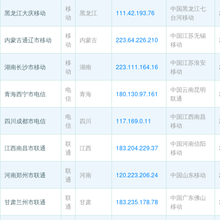
移
中国黑龙江七
黑龙江大庆移动
黑龙江
111.42.193.76
动
台河移动
移
中国江苏无锡
内蒙古通辽市移动
内蒙古
223.64.226.210
动
移动
移
中国江苏淮安
湖南长沙市移动
湖南
223.111.164.16
动
移动
电
中国云南昆明
青海西宁市电信
青海
180.130.97.161
信
联通
电
中国江西南昌
四川成都市电信
四川
117.169.0.11
信
移动
联
中国河南信阳
江西南昌市联通
江西
183.204.229.37
通
移动
联
河南郑州市联通
河南
120.223.206.24
中国山东移动
通
联
中国广东佛山
甘肃兰州市联通
甘肃
183.235.178.78
通
移动