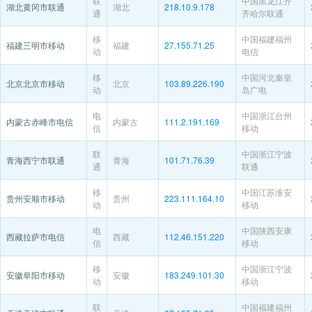
联
中国黑龙江齐
湖北黄冈市联通
湖北
218.10.9.178
通
齐哈尔联通
移
中国福建福州
福建三明市移动
福建
27.155.71.25
动
电信
移
中国河北秦皇
北京北京市移动
北京
103.89.226.190
动
岛广电
电
中国浙江台州
内蒙古赤峰市电信
内蒙古
111.2.191.169
信
移动
联
中国浙江宁波
青海西宁市联通
青海
101.71.76.39
通
联通
移
中国江苏淮安
贵州安顺市移动
贵州
223.111.164.10
动
移动
电
中国陕西安康
西藏拉萨市电信
西藏
112.46.151.220
信
移动
移
中国浙江宁波
安徽阜阳市移动
安徽
183.249.101.30
动
移动
联
中国福建福州