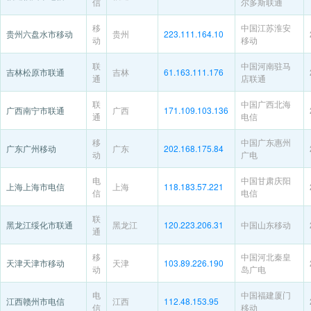
信
尔多斯联通
移
中国江苏淮安
贵州六盘水市移动
贵州
223.111.164.10
动
移动
联
中国河南驻马
吉林松原市联通
吉林
61.163.111.176
通
店联通
联
中国广西北海
广西南宁市联通
广西
171.109.103.136
通
电信
移
中国广东惠州
广东广州移动
广东
202.168.175.84
动
广电
电
中国甘肃庆阳
上海上海市电信
上海
118.183.57.221
信
电信
联
黑龙江绥化市联通
黑龙江
120.223.206.31
中国山东移动
通
移
中国河北秦皇
天津天津市移动
天津
103.89.226.190
动
岛广电
电
中国福建厦门
江西赣州市电信
江西
112.48.153.95
信
移动