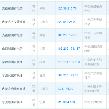
电
中国福建福州
湖南郴州市电信
湖南
120.39.215.76
信
电信
移
中国江苏无锡
内蒙古兴安盟移动
内蒙古
223.64.226.210
动
移动
电
中国广东佛山
湖南郴州市电信
湖南
183.235.178.75
信
移动
电
中国河南郑州
山西朔州市电信
山西
183.205.174.137
信
移动
联
中国内蒙古鄂
福建漳州市联通
福建
116.114.190.198
通
尔多斯联通
联
中国广东佛山
甘肃武威市联通
甘肃
183.235.178.78
通
移动
联
中国内蒙古呼
内蒙古赤峰市联通
内蒙古
1.31.175.90
通
和浩特联通
移
宁夏银川市移动
宁夏
125.38.4.133
中国天津联通
动