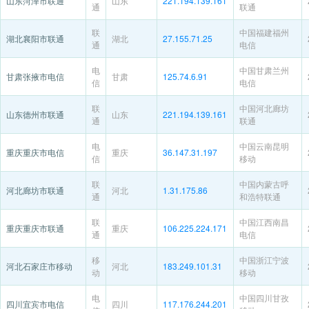
山东菏泽市联通
山东
221.194.139.161
通
联通
联
中国福建福州
湖北襄阳市联通
湖北
27.155.71.25
通
电信
电
中国甘肃兰州
甘肃张掖市电信
甘肃
125.74.6.91
信
电信
联
中国河北廊坊
山东德州市联通
山东
221.194.139.161
通
联通
电
中国云南昆明
重庆重庆市电信
重庆
36.147.31.197
信
移动
联
中国内蒙古呼
河北廊坊市联通
河北
1.31.175.86
通
和浩特联通
联
中国江西南昌
重庆重庆市联通
重庆
106.225.224.171
通
电信
移
中国浙江宁波
河北石家庄市移动
河北
183.249.101.31
动
移动
电
中国四川甘孜
四川宜宾市电信
四川
117.176.244.201