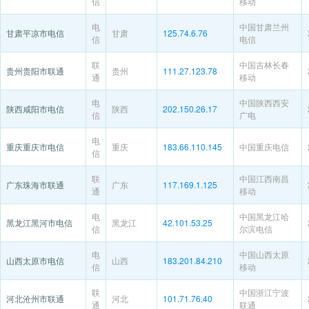
信
移动
电
中国甘肃兰州
甘肃平凉市电信
甘肃
125.74.6.76
信
电信
联
中国吉林长春
贵州贵阳市联通
贵州
111.27.123.78
通
移动
电
中国陕西西安
陕西咸阳市电信
陕西
202.150.26.17
信
广电
电
重庆重庆市电信
重庆
183.66.110.145
中国重庆电信
信
联
中国江西南昌
广东珠海市联通
广东
117.169.1.125
通
移动
电
中国黑龙江哈
黑龙江黑河市电信
黑龙江
42.101.53.25
信
尔滨电信
电
中国山西太原
山西太原市电信
山西
183.201.84.210
信
移动
联
中国浙江宁波
河北沧州市联通
河北
101.71.76.40
通
联通