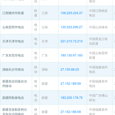
信
移动
联
中国江西南昌
江西赣州市联通
江西
106.225.224.37
通
电信
电
云南昆明市电信
云南
120.223.206.27
中国山东移动
信
电
中国黑龙江绥
天津天津市电信
天津
221.210.72.210
信
化联通
电
中国云南昆明
广东东莞市电信
广东
180.130.97.160
信
联通
移
中国福建福州
湖南长沙市移动
湖南
27.155.68.25
动
电信
新疆昌吉回族自治
移
中国福建泉州
新疆
27.152.189.59
州移动
动
电信
电
中国广东佛山
新疆阿勒泰电信
新疆
183.235.178.75
信
移动
新疆克孜勒苏柯尔
移
中国福建泉州
新疆
27.152.189.59
克孜自治州移动
动
电信