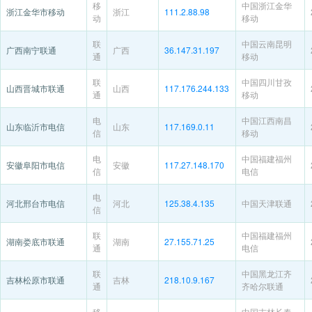
移
中国浙江金华
浙江金华市移动
浙江
111.2.88.98
动
移动
联
中国云南昆明
广西南宁联通
广西
36.147.31.197
通
移动
联
中国四川甘孜
山西晋城市联通
山西
117.176.244.133
通
移动
电
中国江西南昌
山东临沂市电信
山东
117.169.0.11
信
移动
电
中国福建福州
安徽阜阳市电信
安徽
117.27.148.170
信
电信
电
河北邢台市电信
河北
125.38.4.135
中国天津联通
信
联
中国福建福州
湖南娄底市联通
湖南
27.155.71.25
通
电信
联
中国黑龙江齐
吉林松原市联通
吉林
218.10.9.167
通
齐哈尔联通
移
中国吉林长春