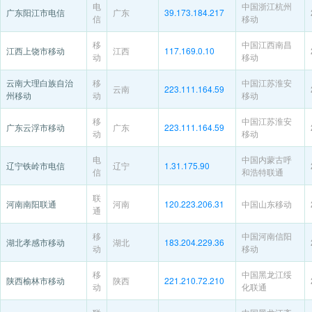
电
中国浙江杭州
广东阳江市电信
广东
39.173.184.217
信
移动
移
中国江西南昌
江西上饶市移动
江西
117.169.0.10
动
移动
云南大理白族自治
移
中国江苏淮安
云南
223.111.164.59
州移动
动
移动
移
中国江苏淮安
广东云浮市移动
广东
223.111.164.59
动
移动
电
中国内蒙古呼
辽宁铁岭市电信
辽宁
1.31.175.90
信
和浩特联通
联
河南南阳联通
河南
120.223.206.31
中国山东移动
通
移
中国河南信阳
湖北孝感市移动
湖北
183.204.229.36
动
移动
移
中国黑龙江绥
陕西榆林市移动
陕西
221.210.72.210
动
化联通