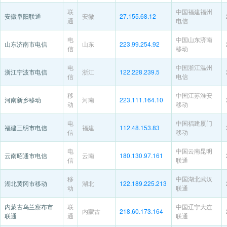
联
中国福建福州
安徽阜阳联通
安徽
27.155.68.12
通
电信
电
中国山东济南
山东济南市电信
山东
223.99.254.92
信
移动
电
中国浙江温州
浙江宁波市电信
浙江
122.228.239.5
信
电信
移
中国江苏淮安
河南新乡移动
河南
223.111.164.10
动
移动
电
中国福建厦门
福建三明市电信
福建
112.48.153.83
信
移动
电
中国云南昆明
云南昭通市电信
云南
180.130.97.161
信
联通
移
中国湖北武汉
湖北黄冈市移动
湖北
122.189.225.213
动
联通
内蒙古乌兰察布市
联
中国辽宁大连
内蒙古
218.60.173.164
联通
通
联通