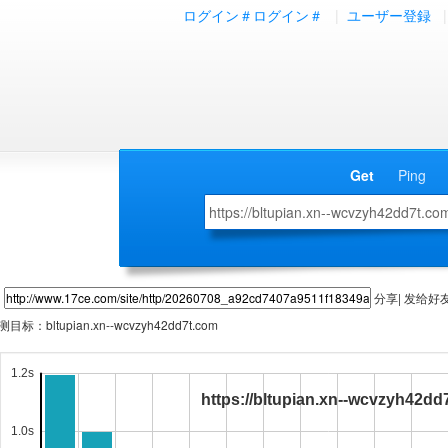
ログイン＃ログイン＃
|
ユーザー登録
|
Get
Ping
分享| 发给好
测目标：
bltupian.xn--wcvzyh42dd7t.com