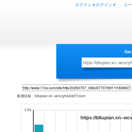
ログイン＃ログイン＃
|
ユー
Get
检测目标：
bltupian.xn--wcvzyh42dd7t.com