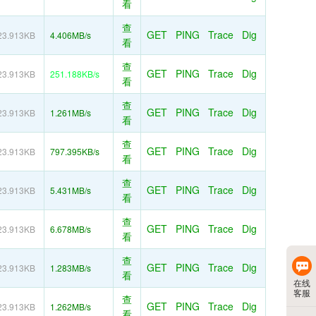
看
查
GET
PING
Trace
Dig
23.913KB
4.406MB/s
看
查
GET
PING
Trace
Dig
23.913KB
251.188KB/s
看
查
GET
PING
Trace
Dig
23.913KB
1.261MB/s
看
查
GET
PING
Trace
Dig
23.913KB
797.395KB/s
看
查
GET
PING
Trace
Dig
23.913KB
5.431MB/s
看
查
GET
PING
Trace
Dig
23.913KB
6.678MB/s
看
查
GET
PING
Trace
Dig
23.913KB
1.283MB/s
看
在线
客服
查
GET
PING
Trace
Dig
23.913KB
1.262MB/s
看