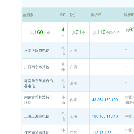
监测点
ISP
省份
解析IP
解析I
4
6
共
160
31
110
共
个点
共
个
共
个独立IP
个
电
河南洛阳市电信
河南
*
信
其
广西南宁市其他
广西
*
他
海南乐东黎族自治
电
海南
*
县电信
信
内蒙古呼和浩特市
移
中国
内蒙古
43.254.169.199
移动
动
和浩
电
上海上海市电信
上海
180.163.118.10
中国
信
移
中国
江苏南通市移动
江苏
112.15.4.68