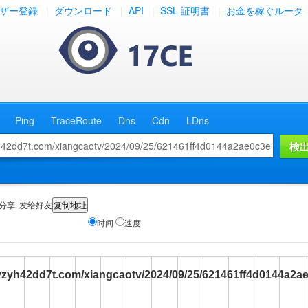
ザー登録
|
ダウンロード
|
API
|
SSL 証明書
|
お金を稼ぐルータ
Ping
TraceRoute
Dns
Cdn
LDns
分享| 发给好友
时间
速度