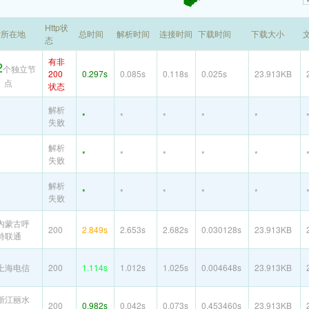
Http状
P所在地
总时间
解析时间
连接时间
下载时间
下载大小
态
有非
2
个独立节
200
0.297s
0.085s
0.118s
0.025s
23.913KB
点
状态
解析
*
*
*
*
*
失败
解析
*
*
*
*
*
失败
解析
*
*
*
*
*
失败
内蒙古呼
200
2.849s
2.653s
2.682s
0.030128s
23.913KB
特联通
上海电信
200
1.114s
1.012s
1.025s
0.004648s
23.913KB
浙江丽水
200
0.982s
0.042s
0.073s
0.453460s
23.913KB