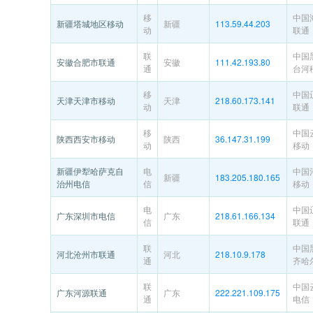
移
中国
新疆塔城地区移动
新疆
113.59.44.203
动
联通
联
中国
安徽合肥市联通
安徽
111.42.193.80
通
台河
移
中国
天津天津市移动
天津
218.60.173.141
动
联通
移
中国
陕西西安市移动
陕西
36.147.31.199
动
移动
新疆伊犁哈萨克自
电
中国
新疆
183.205.180.165
治州电信
信
移动
电
中国
广东深圳市电信
广东
218.61.166.134
信
联通
联
中国
河北沧州市联通
河北
218.10.9.178
通
齐哈
联
中国
广东河源联通
广东
222.221.109.175
通
电信