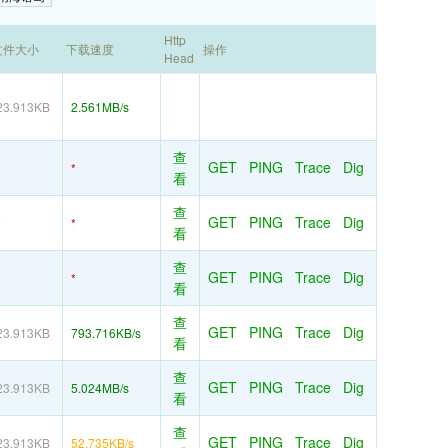
Http
文件大小
下载速度
操作
Head
23.913KB
2.561MB/s
查
GET
PING
Trace
Dig
*
*
看
查
GET
PING
Trace
Dig
*
*
看
查
GET
PING
Trace
Dig
*
*
看
查
GET
PING
Trace
Dig
23.913KB
793.716KB/s
看
查
GET
PING
Trace
Dig
23.913KB
5.024MB/s
看
查
GET
PING
Trace
Dig
23.913KB
52.735KB/s