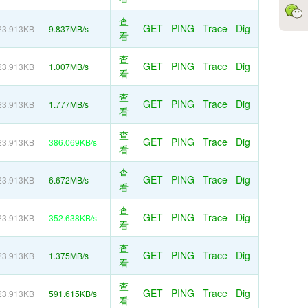
查
GET
PING
Trace
Dig
23.913KB
9.837MB/s
看
查
GET
PING
Trace
Dig
23.913KB
1.007MB/s
看
查
GET
PING
Trace
Dig
23.913KB
1.777MB/s
看
查
GET
PING
Trace
Dig
23.913KB
386.069KB/s
看
查
GET
PING
Trace
Dig
23.913KB
6.672MB/s
看
查
GET
PING
Trace
Dig
23.913KB
352.638KB/s
看
查
GET
PING
Trace
Dig
23.913KB
1.375MB/s
看
查
GET
PING
Trace
Dig
23.913KB
591.615KB/s
看