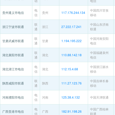
动
电信
电
中国四川甘孜
贵州遵义市电信
贵州
117.176.244.134
信
移动
联
中国山东济南
浙江宁波市联通
浙江
27.222.17.241
通
联通
联
中国河南安阳
甘肃武威市联通
甘肃
1.194.195.222
通
电信
联
中国福建泉州
湖北襄阳市联通
湖北
110.88.142.18
通
电信
电
中国浙江丽水
湖北潜江市电信
湖北
112.15.4.68
信
移动
联
中国吉林长春
陕西咸阳市联通
陕西
111.27.123.76
通
移动
电
河南濮阳市电信
河南
125.38.4.132
中国天津联通
信
电
中国广西桂林
广西贵港市电信
广西
182.91.198.26
信
联通