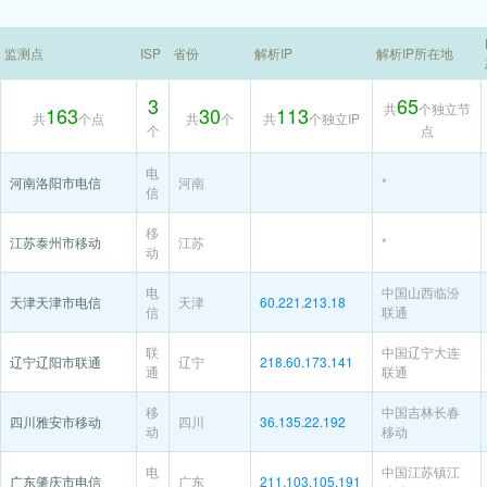
监测点
ISP
省份
解析IP
解析IP所在地
3
65
共
个独立节
163
30
113
共
个点
共
个
共
个独立IP
个
点
电
河南洛阳市电信
河南
*
信
移
江苏泰州市移动
江苏
*
动
电
中国山西临汾
天津天津市电信
天津
60.221.213.18
信
联通
联
中国辽宁大连
辽宁辽阳市联通
辽宁
218.60.173.141
通
联通
移
中国吉林长春
四川雅安市移动
四川
36.135.22.192
动
移动
电
中国江苏镇江
广东肇庆市电信
广东
211.103.105.191