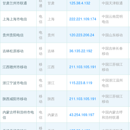
联
甘肃兰州市联通
甘肃
125.38.4.132
中国天津联通
通
电
中国云南昆明
上海上海市电信
上海
222.221.109.174
信
电信
电
贵州贵阳电信
贵州
120.223.206.24
中国山东移动
信
移
中国吉林长春
吉林松原移动
吉林
36.135.22.192
动
移动
移
中国江苏镇江
江西赣州市移动
江西
211.103.105.191
动
移动
电
中国浙江温州
浙江宁波市电信
浙江
115.223.8.119
信
电信
移
中国江苏镇江
陕西咸阳市移动
陕西
211.103.105.191
动
移动
内蒙古呼和浩特市电
电
中国内蒙古呼
内蒙古
43.254.169.197
信
信
和浩特联通
移