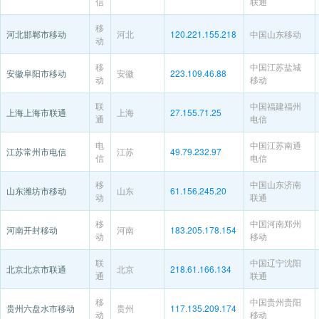
信
联通
移
河北邯郸市移动
河北
120.221.155.218
中国山东移动
动
移
中国江苏盐城
安徽阜阳市移动
安徽
223.109.46.88
动
移动
联
中国福建福州
上海上海市联通
上海
27.155.71.25
通
电信
电
中国江苏南通
江苏常州市电信
江苏
49.79.232.97
信
电信
移
中国山东济南
山东潍坊市移动
山东
61.156.245.20
动
联通
移
中国河南郑州
河南开封移动
河南
183.205.178.154
动
移动
联
中国辽宁沈阳
北京北京市联通
北京
218.61.166.134
通
联通
移
中国贵州贵阳
贵州六盘水市移动
贵州
117.135.209.174
动
移动