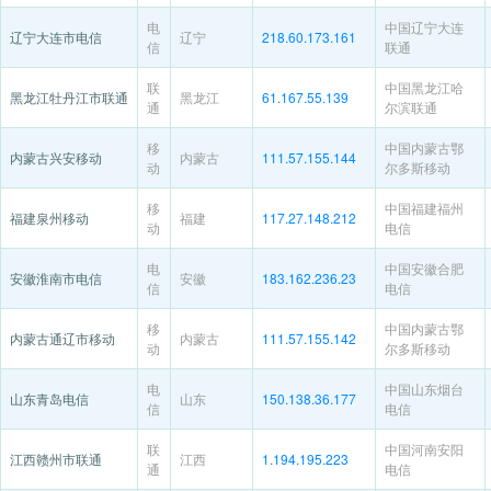
电
中国辽宁大连
辽宁大连市电信
辽宁
218.60.173.161
信
联通
联
中国黑龙江哈
黑龙江牡丹江市联通
黑龙江
61.167.55.139
通
尔滨联通
移
中国内蒙古鄂
内蒙古兴安移动
内蒙古
111.57.155.144
动
尔多斯移动
移
中国福建福州
福建泉州移动
福建
117.27.148.212
动
电信
电
中国安徽合肥
安徽淮南市电信
安徽
183.162.236.23
信
电信
移
中国内蒙古鄂
内蒙古通辽市移动
内蒙古
111.57.155.142
动
尔多斯移动
电
中国山东烟台
山东青岛电信
山东
150.138.36.177
信
电信
联
中国河南安阳
江西赣州市联通
江西
1.194.195.223
通
电信