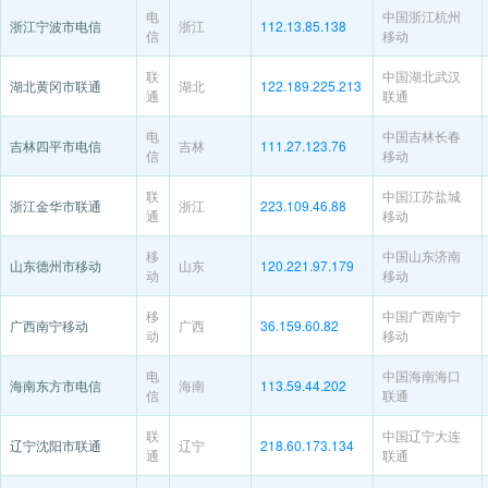
电
中国浙江杭州
浙江宁波市电信
浙江
112.13.85.138
信
移动
联
中国湖北武汉
湖北黄冈市联通
湖北
122.189.225.213
通
联通
电
中国吉林长春
吉林四平市电信
吉林
111.27.123.76
信
移动
联
中国江苏盐城
浙江金华市联通
浙江
223.109.46.88
通
移动
移
中国山东济南
山东德州市移动
山东
120.221.97.179
动
移动
移
中国广西南宁
广西南宁移动
广西
36.159.60.82
动
移动
电
中国海南海口
海南东方市电信
海南
113.59.44.202
信
联通
联
中国辽宁大连
辽宁沈阳市联通
辽宁
218.60.173.134
通
联通