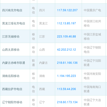
电
四川南充市电信
四川
117.59.122.207
中国重庆广电
信
电
中国浙江杭州
黑龙江绥化市电信
黑龙江
112.13.85.197
信
移动
移
中国江苏盐城
江苏无锡移动
江苏
223.109.46.88
动
移动
移
中国辽宁朝阳
山西太原移动
山西
42.202.212.12
动
电信
联
中国辽宁沈阳
内蒙古赤峰市联通
内蒙古
218.61.166.136
通
联通
移
中国河南安阳
湖南岳阳移动
湖南
1.194.195.223
动
电信
电
中国海南海口
西藏拉萨市电信
西藏
113.59.44.206
信
联通
移
中国辽宁大连
辽宁朝阳市移动
辽宁
218.60.173.134
动
联通