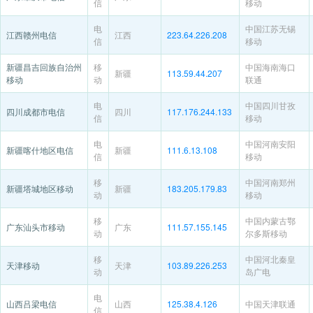
信
移动
电
中国江苏无锡
江西赣州电信
江西
223.64.226.208
信
移动
新疆昌吉回族自治州
移
中国海南海口
新疆
113.59.44.207
移动
动
联通
电
中国四川甘孜
四川成都市电信
四川
117.176.244.133
信
移动
电
中国河南安阳
新疆喀什地区电信
新疆
111.6.13.108
信
移动
移
中国河南郑州
新疆塔城地区移动
新疆
183.205.179.83
动
移动
移
中国内蒙古鄂
广东汕头市移动
广东
111.57.155.145
动
尔多斯移动
移
中国河北秦皇
天津移动
天津
103.89.226.253
动
岛广电
电
山西吕梁电信
山西
125.38.4.126
中国天津联通
信