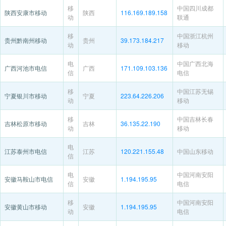
移
中国四川成都
陕西安康市移动
陕西
116.169.189.158
动
联通
移
中国浙江杭州
贵州黔南州移动
贵州
39.173.184.217
动
移动
电
中国广西北海
广西河池市电信
广西
171.109.103.136
信
电信
移
中国江苏无锡
宁夏银川市移动
宁夏
223.64.226.206
动
移动
移
中国吉林长春
吉林松原市移动
吉林
36.135.22.190
动
移动
电
江苏泰州市电信
江苏
120.221.155.48
中国山东移动
信
电
中国河南安阳
安徽马鞍山市电信
安徽
1.194.195.95
信
电信
移
中国河南安阳
安徽黄山市移动
安徽
1.194.195.95
动
电信