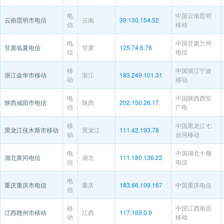
电
中国云南昆明
云南昆明市电信
云南
39.130.154.52
信
移动
电
中国甘肃兰州
甘肃临夏电信
甘肃
125.74.6.76
信
电信
移
中国浙江宁波
浙江金华市移动
浙江
183.249.101.31
动
移动
电
中国陕西西安
陕西咸阳市电信
陕西
202.150.26.17
信
广电
移
中国黑龙江七
黑龙江佳木斯市移动
黑龙江
111.42.193.78
动
台河移动
电
中国湖北十堰
湖北黄冈电信
湖北
111.180.136.22
信
电信
电
重庆重庆市电信
重庆
183.66.109.167
中国重庆电信
信
移
中国江西南昌
江西赣州市移动
江西
117.169.0.9
动
移动