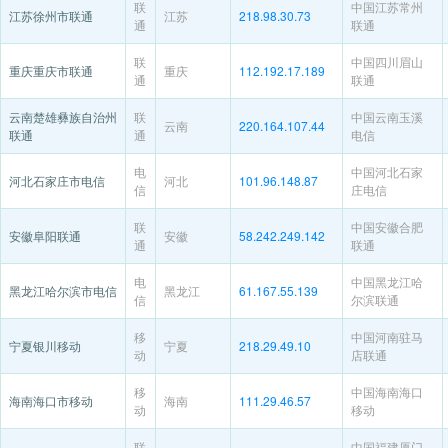
联
中国江苏常州
江苏徐州市联通
江苏
218.98.30.73
通
联通
联
中国四川眉山
重庆重庆市联通
重庆
112.192.17.189
通
联通
云南楚雄彝族自治州
联
中国云南玉溪
云南
220.164.107.44
联通
通
电信
电
中国河北石家
河北石家庄市电信
河北
101.96.148.87
信
庄电信
联
中国安徽合肥
安徽阜阳联通
安徽
58.242.249.142
通
联通
电
中国黑龙江哈
黑龙江哈尔滨市电信
黑龙江
61.167.55.139
信
尔滨联通
移
中国河南驻马
宁夏银川移动
宁夏
218.29.49.10
动
店联通
移
中国海南海口
海南海口市移动
海南
111.29.46.57
动
移动
联
中国福建厦门