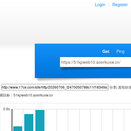
Login
|
Register
Get
Ping
分享| 发给好
测目标：
51kpweb10.aoerkuxw.cn