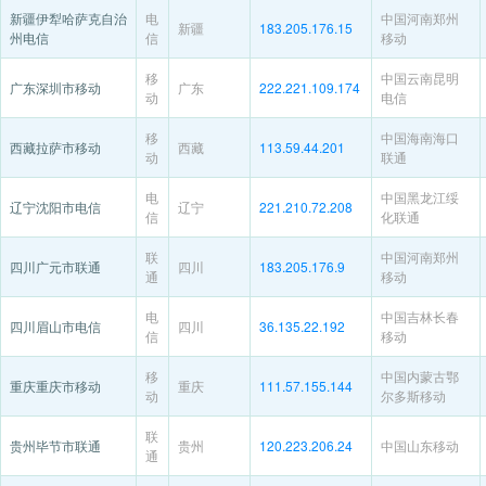
新疆伊犁哈萨克自治
电
中国河南郑州
新疆
183.205.176.15
州电信
信
移动
移
中国云南昆明
广东深圳市移动
广东
222.221.109.174
动
电信
移
中国海南海口
西藏拉萨市移动
西藏
113.59.44.201
动
联通
电
中国黑龙江绥
辽宁沈阳市电信
辽宁
221.210.72.208
信
化联通
联
中国河南郑州
四川广元市联通
四川
183.205.176.9
通
移动
电
中国吉林长春
四川眉山市电信
四川
36.135.22.192
信
移动
移
中国内蒙古鄂
重庆重庆市移动
重庆
111.57.155.144
动
尔多斯移动
联
贵州毕节市联通
贵州
120.223.206.24
中国山东移动
通