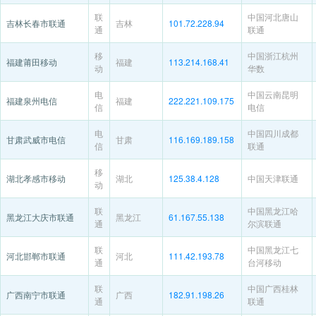
联
中国河北唐山
吉林长春市联通
吉林
101.72.228.94
通
联通
移
中国浙江杭州
福建莆田移动
福建
113.214.168.41
动
华数
电
中国云南昆明
福建泉州电信
福建
222.221.109.175
信
电信
电
中国四川成都
甘肃武威市电信
甘肃
116.169.189.158
信
联通
移
湖北孝感市移动
湖北
125.38.4.128
中国天津联通
动
联
中国黑龙江哈
黑龙江大庆市联通
黑龙江
61.167.55.138
通
尔滨联通
联
中国黑龙江七
河北邯郸市联通
河北
111.42.193.78
通
台河移动
联
中国广西桂林
广西南宁市联通
广西
182.91.198.26
通
联通