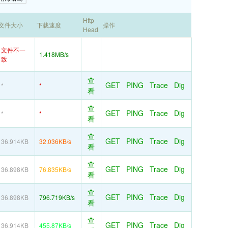
Http
文件大小
下载速度
操作
Head
文件不一
1.418MB/s
致
查
GET
PING
Trace
Dig
*
*
看
查
GET
PING
Trace
Dig
*
*
看
查
GET
PING
Trace
Dig
36.914KB
32.036KB/s
看
查
GET
PING
Trace
Dig
36.898KB
76.835KB/s
看
查
GET
PING
Trace
Dig
36.898KB
796.719KB/s
看
查
GET
PING
Trace
Dig
36.914KB
455.87KB/s