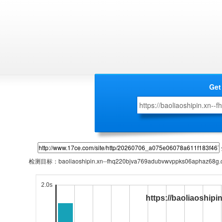
Get
检测目标：
baoliaoshipin.xn--fhq220bjva769adubvwvppks06aphaz68g