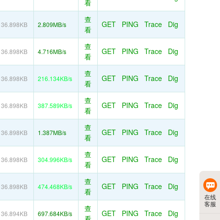
看
查
GET
PING
Trace
Dig
36.898KB
2.809MB/s
看
查
GET
PING
Trace
Dig
36.898KB
4.716MB/s
看
查
GET
PING
Trace
Dig
36.898KB
216.134KB/s
看
查
GET
PING
Trace
Dig
36.898KB
387.589KB/s
看
查
GET
PING
Trace
Dig
36.898KB
1.387MB/s
看
查
GET
PING
Trace
Dig
36.898KB
304.996KB/s
看
查
GET
PING
Trace
Dig
36.898KB
474.468KB/s
看
在线
客服
查
GET
PING
Trace
Dig
36.894KB
697.684KB/s
看