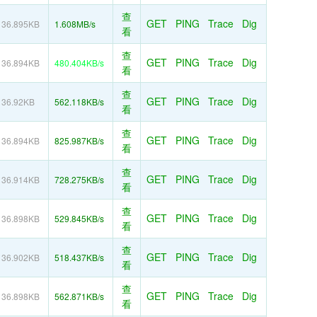
查
GET
PING
Trace
Dig
36.895KB
1.608MB/s
看
查
GET
PING
Trace
Dig
36.894KB
480.404KB/s
看
查
GET
PING
Trace
Dig
36.92KB
562.118KB/s
看
查
GET
PING
Trace
Dig
36.894KB
825.987KB/s
看
查
GET
PING
Trace
Dig
36.914KB
728.275KB/s
看
查
GET
PING
Trace
Dig
36.898KB
529.845KB/s
看
查
GET
PING
Trace
Dig
36.902KB
518.437KB/s
看
查
GET
PING
Trace
Dig
36.898KB
562.871KB/s
看