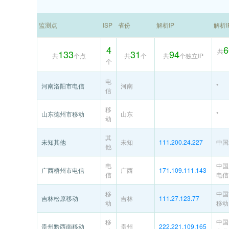
监测点
ISP
省份
解析IP
解析
4
6
共
133
31
94
共
个点
共
个
共
个独立IP
个
电
河南洛阳市电信
河南
*
信
移
山东德州市移动
山东
*
动
其
未知其他
未知
111.200.24.227
中国
他
电
中国
广西梧州市电信
广西
171.109.111.143
信
电信
移
中国
吉林松原移动
吉林
111.27.123.77
动
移动
移
中国
贵州黔西南移动
贵州
222.221.109.165