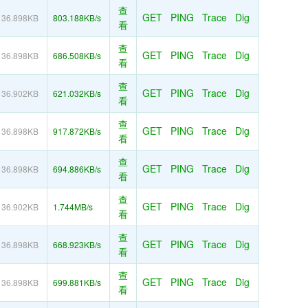
查
GET
PING
Trace
Dig
36.898KB
803.188KB/s
看
查
GET
PING
Trace
Dig
36.898KB
686.508KB/s
看
查
GET
PING
Trace
Dig
36.902KB
621.032KB/s
看
查
GET
PING
Trace
Dig
36.898KB
917.872KB/s
看
查
GET
PING
Trace
Dig
36.898KB
694.886KB/s
看
查
GET
PING
Trace
Dig
36.902KB
1.744MB/s
看
查
GET
PING
Trace
Dig
36.898KB
668.923KB/s
看
查
GET
PING
Trace
Dig
36.898KB
699.881KB/s
看