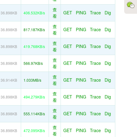
查
GET
PING
Trace
Dig
36.898KB
406.532KB/s
看
查
GET
PING
Trace
Dig
36.898KB
817.187KB/s
看
查
GET
PING
Trace
Dig
36.898KB
419.768KB/s
看
查
GET
PING
Trace
Dig
36.898KB
566.97KB/s
看
查
GET
PING
Trace
Dig
36.914KB
1.033MB/s
看
查
GET
PING
Trace
Dig
36.898KB
494.279KB/s
看
查
GET
PING
Trace
Dig
36.898KB
555.114KB/s
看
查
GET
PING
Trace
Dig
36.898KB
472.095KB/s
看