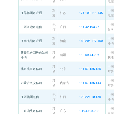
动
电信
联
中国
江苏扬州市联通
江苏
171.109.111.145
通
电信
电
中国
广西河池市电信
广西
111.42.193.77
信
台河
联
中国
河南濮阳市联通
河南
183.205.177.150
通
移动
新疆昌吉回族自治州
移
中国
新疆
113.59.44.206
移动
动
联通
移
中国
北京北京市移动
北京
111.57.155.135
动
尔多
移
中国
内蒙古兴安移动
内蒙古
111.57.155.144
动
尔多
电
中国
江西赣州电信
江西
120.221.10.150
信
移动
移
中国
广东汕头市移动
广东
1.194.195.222
动
电信