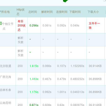
Http状
IP所在地
总时间
解析时间
连接时间
下载时间
下载大小
态
有非
0
文件不一
个独立节
200状
0.296s
0.061s
0.092s
0.049s
致
点
态
解析
*
*
*
*
*
失败
解析
*
*
*
*
*
失败
北京联通
200
1.615s
0.066s
0.107s
1.152260s
36.914KB
广西北海
200
1.463s
0.467s
0.479s
0.480232s
36.898KB
吉林长春
200
1.176s
0.992s
1.001s
0.046313s
36.898KB
云南昆明
200
0.871s
0.608s
0.63s
0.080975s
36.914KB