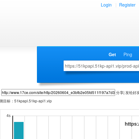
Login
|
Register
Get
Ping
分享| 发给好
测目标：
51kpapi.51kp-api1.vip