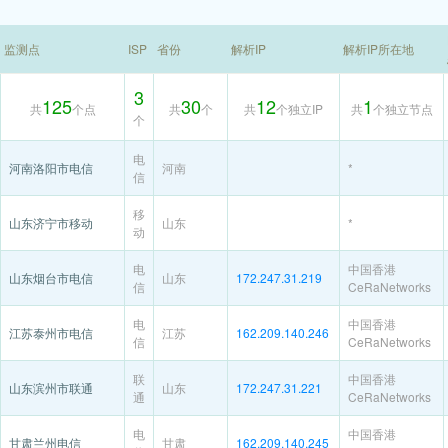
监测点
ISP
省份
解析IP
解析IP所在地
3
125
30
12
1
共
个点
共
个
共
个独立IP
共
个独立节点
个
电
河南洛阳市电信
河南
*
信
移
山东济宁市移动
山东
*
动
电
中国香港
山东烟台市电信
山东
172.247.31.219
信
CeRaNetworks
电
中国香港
江苏泰州市电信
江苏
162.209.140.246
信
CeRaNetworks
联
中国香港
山东滨州市联通
山东
172.247.31.221
通
CeRaNetworks
电
中国香港
甘肃兰州电信
甘肃
162.209.140.245