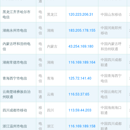
通
黑龙江齐齐哈尔市
电
黑龙江
120.223.206.31
中国山东移动
电信
信
电
中国河南郑州
湖南永州市电信
湖南
183.205.178.155
信
移动
内蒙古呼和浩特电
电
中国内蒙古呼
内蒙古
43.254.169.180
信
信
和浩特联通
电
中国四川成都
湖南常德市电信
湖南
116.169.189.164
信
联通
电
中国青海西宁
青海西宁市电信
青海
125.72.141.40
信
电信
云南楚雄彝族自治
联
中国云南红河
云南
116.53.37.65
州联通
通
电信
移
中国海南海口
四川成都市移动
四川
113.59.44.203
动
联通
电
中国四川成都
浙江温州市电信
浙江
116.169.189.158
信
联通