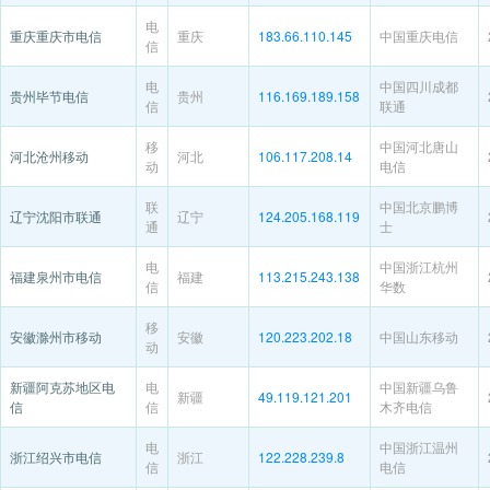
电
重庆重庆市电信
重庆
183.66.110.145
中国重庆电信
信
电
中国四川成都
贵州毕节电信
贵州
116.169.189.158
信
联通
移
中国河北唐山
河北沧州移动
河北
106.117.208.14
动
电信
联
中国北京鹏博
辽宁沈阳市联通
辽宁
124.205.168.119
通
士
电
中国浙江杭州
福建泉州市电信
福建
113.215.243.138
信
华数
移
安徽滁州市移动
安徽
120.223.202.18
中国山东移动
动
新疆阿克苏地区电
电
中国新疆乌鲁
新疆
49.119.121.201
信
信
木齐电信
电
中国浙江温州
浙江绍兴市电信
浙江
122.228.239.8
信
电信