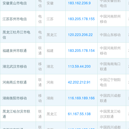
电
中国安徽合肥
安徽黄山市电信
安徽
183.162.236.9
信
电信
电
中国河南郑州
江苏苏州市电信
江苏
183.205.178.155
信
移动
黑龙江牡丹江市电
电
黑龙江
120.223.206.22
中国山东移动
信
信
联
中国河南郑州
福建泉州市联通
福建
183.205.178.154
通
移动
移
中国海南海口
湖北武汉市移动
湖北
113.59.44.200
动
联通
联
中国辽宁朝阳
河南商丘市联通
河南
42.202.212.91
通
电信
移
中国四川成都
湖南衡阳市移动
湖南
116.169.189.166
动
联通
黑龙江哈尔滨市联
联
中国黑龙江哈
黑龙江
61.167.55.138
通
通
尔滨联通
联
中国四川成都