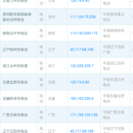
甘肃兰州市移动
甘肃
125.74.6.90
动
电信
贵州黔东南苗族侗
电
中国贵州遵义
贵州
111.124.75.238
族自治州电信
信
电信
电
中国陕西西安
陕西汉中市电信
陕西
113.142.209.175
信
电信
移
中国辽宁沈阳
辽宁锦州市移动
辽宁
45.117.68.199
动
广电
联
中国浙江温州
浙江台州市联通
浙江
122.228.239.7
通
电信
移
中国甘肃兰州
甘肃定西市移动
甘肃
125.74.6.90
动
电信
移
中国安徽合肥
安徽蚌埠市移动
安徽
183.162.236.9
动
电信
移
中国广西北海
广西玉林市移动
广西
171.109.103.136
动
电信
电
中国辽宁沈阳
辽宁辽阳市电信
辽宁
45.117.68.199