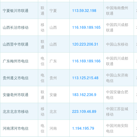
联
中国海南儋州
宁夏银川市联通
宁夏
113.59.32.198
通
联通
移
中国四川成都
山西长治市移动
山西
116.169.189.165
动
联通
联
山西晋中市联通
山西
120.223.206.31
中国山东移动
通
电
中国四川成都
广东梅州市电信
广东
116.169.189.166
信
联通
电
中国山东济南
贵州遵义市电信
贵州
113.125.215.48
信
电信
联
中国安徽合肥
安徽亳州市联通
安徽
183.162.236.9
通
电信
移
中国江苏盐城
北京北京市移动
北京
223.109.46.89
动
移动
电
中国河南安阳
河南漯河市电信
河南
1.194.195.79
信
电信