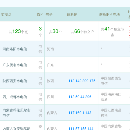
H
监测点
ISP
省份
解析IP
解析IP所在地
3
41
共
个独立节
123
30
66
共
个点
共
个
共
个独立IP
个
点
电
河南洛阳市电信
河南
*
信
电
广东茂名市电信
广东
*
信
电
中国陕西西安
陕西西安市电信
陕西
113.142.209.175
信
电信
电
中国海南海口
四川成都市电信
四川
113.59.44.206
信
联通
内蒙古呼伦贝尔市
电
中国江西南昌
内蒙古
117.169.1.143
电信
信
移动
移
中国内蒙古鄂
内蒙古兴安盟移动
内蒙古
111.57.155.144