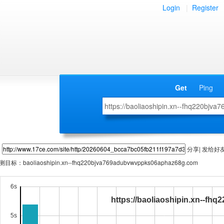
Login
|
Register
Get
Ping
分享| 发给好
测目标：
baoliaoshipin.xn--fhq220bjva769adubvwvppks06aphaz68g.com