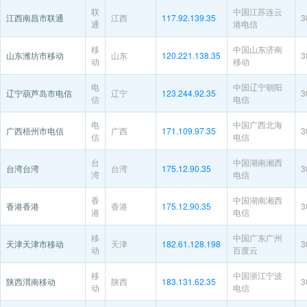
联
中国江苏连云
江西南昌市联通
江西
117.92.139.35
3
通
港电信
移
中国山东济南
山东潍坊市移动
山东
120.221.138.35
3
动
移动
电
中国辽宁朝阳
辽宁葫芦岛市电信
辽宁
123.244.92.35
3
信
电信
电
中国广西北海
广西梧州市电信
广西
171.109.97.35
3
信
电信
台
中国湖南湘西
台湾台湾
台湾
175.12.90.35
3
湾
电信
香
中国湖南湘西
香港香港
香港
175.12.90.35
3
港
电信
移
中国广东广州
天津天津市移动
天津
182.61.128.198
3
动
百度云
移
中国浙江宁波
陕西渭南移动
陕西
183.131.62.35
3
动
电信