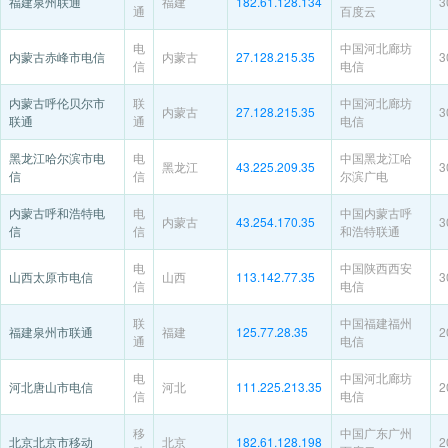
福建泉州联通
福建
182.61.128.134
3
通
百度云
电
中国河北廊坊
内蒙古赤峰市电信
内蒙古
27.128.215.35
3
信
电信
内蒙古呼伦贝尔市
联
中国河北廊坊
内蒙古
27.128.215.35
3
联通
通
电信
黑龙江哈尔滨市电
电
中国黑龙江哈
黑龙江
43.225.209.35
3
信
信
尔滨广电
内蒙古呼和浩特电
电
中国内蒙古呼
内蒙古
43.254.170.35
3
信
信
和浩特联通
电
中国陕西西安
山西太原市电信
山西
113.142.77.35
3
信
电信
联
中国福建福州
福建泉州市联通
福建
125.77.28.35
2
通
电信
电
中国河北廊坊
河北唐山市电信
河北
111.225.213.35
2
信
电信
移
中国广东广州
北京北京市移动
北京
182.61.128.198
2