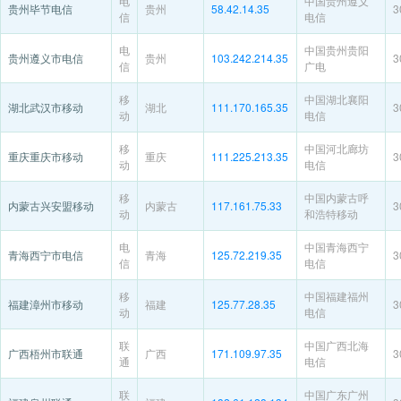
电
中国贵州遵义
贵州毕节电信
贵州
58.42.14.35
3
信
电信
电
中国贵州贵阳
贵州遵义市电信
贵州
103.242.214.35
3
信
广电
移
中国湖北襄阳
湖北武汉市移动
湖北
111.170.165.35
3
动
电信
移
中国河北廊坊
重庆重庆市移动
重庆
111.225.213.35
3
动
电信
移
中国内蒙古呼
内蒙古兴安盟移动
内蒙古
117.161.75.33
3
动
和浩特移动
电
中国青海西宁
青海西宁市电信
青海
125.72.219.35
3
信
电信
移
中国福建福州
福建漳州市移动
福建
125.77.28.35
3
动
电信
联
中国广西北海
广西梧州市联通
广西
171.109.97.35
3
通
电信
联
中国广东广州