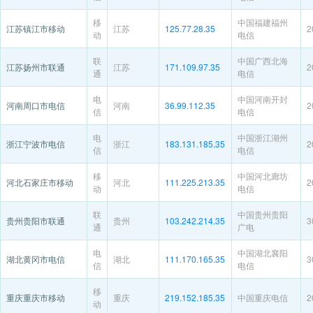
移
中国福建福州
江苏镇江市移动
江苏
125.77.28.35
2
动
电信
联
中国广西北海
江苏扬州市联通
江苏
171.109.97.35
2
通
电信
电
中国河南开封
河南周口市电信
河南
36.99.112.35
2
信
电信
电
中国浙江湖州
浙江宁波市电信
浙江
183.131.185.35
2
信
电信
移
中国河北廊坊
河北石家庄市移动
河北
111.225.213.35
2
动
电信
联
中国贵州贵阳
贵州贵阳市联通
贵州
103.242.214.35
3
通
广电
电
中国湖北襄阳
湖北黄冈市电信
湖北
111.170.165.35
3
信
电信
移
重庆重庆市移动
重庆
219.152.185.35
中国重庆电信
2
动