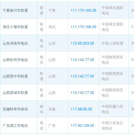
联
中国湖北襄阳
宁夏银川市联通
宁夏
111.170.165.35
3
通
电信
联
中国湖北襄阳
湖北十堰市联通
湖北
111.170.166.35
0
通
电信
电
山东济南市电信
山东
112.65.203.35
中国上海联通
3
信
电
中国陕西西安
山西忻州市电信
山西
113.142.77.35
3
信
电信
联
中国陕西西安
山西晋中市联通
山西
113.142.77.35
3
通
电信
联
中国陕西西安
山西晋城市联通
山西
113.142.77.35
3
通
电信
移
中国安徽六安
安徽蚌埠市移动
安徽
117.68.56.35
3
动
电信
电
中国江苏连云
广东湛江市电信
广东
117.92.139.35
3
信
港电信