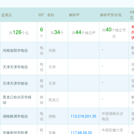
Ht
监测点
ISP
省份
解析IP
解析IP所在地
态
6
40
共
个独立节
126
34
44
2
共
个点
共
个
共
个独立IP
个
点
电
河南洛阳市电信
河南
*
信
电
天津天津市电信
天津
*
信
移
天津天津市移动
天津
*
动
黑龙江哈尔滨市移
移
黑龙江
*
动
动
电
中国湖南长沙
湖南株洲市电信
湖南
113.219.201.35
信
电信
联
中国安徽六安
安徽亳州市联通
安徽
117.68.56.35
3