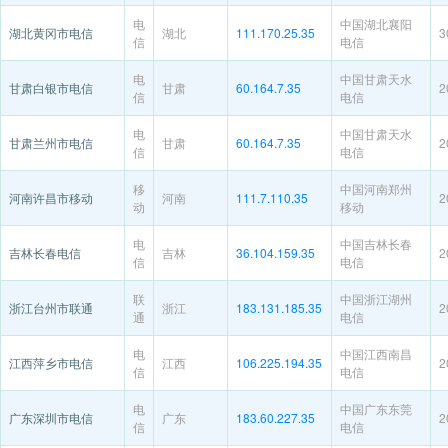
电
中国湖北襄阳
湖北黄冈市电信
湖北
111.170.25.35
3
信
电信
电
中国甘肃天水
甘肃白银市电信
甘肃
60.164.7.35
2
信
电信
电
中国甘肃天水
甘肃兰州市电信
甘肃
60.164.7.35
2
信
电信
移
中国河南郑州
河南许昌市移动
河南
111.7.110.35
2
动
移动
电
中国吉林长春
吉林长春电信
吉林
36.104.159.35
2
信
电信
联
中国浙江湖州
浙江台州市联通
浙江
183.131.185.35
2
通
电信
电
中国江西南昌
江西萍乡市电信
江西
106.225.194.35
2
信
电信
电
中国广东东莞
广东深圳市电信
广东
183.60.227.35
2
信
电信