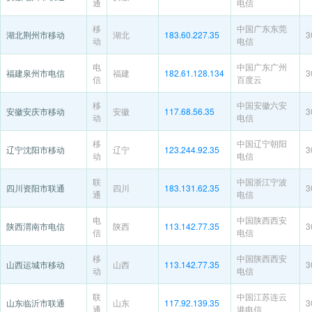
通
电信
移
中国广东东莞
湖北荆州市移动
湖北
183.60.227.35
3
动
电信
电
中国广东广州
福建泉州市电信
福建
182.61.128.134
3
信
百度云
移
中国安徽六安
安徽安庆市移动
安徽
117.68.56.35
3
动
电信
移
中国辽宁朝阳
辽宁沈阳市移动
辽宁
123.244.92.35
3
动
电信
联
中国浙江宁波
四川资阳市联通
四川
183.131.62.35
3
通
电信
电
中国陕西西安
陕西渭南市电信
陕西
113.142.77.35
3
信
电信
移
中国陕西西安
山西运城市移动
山西
113.142.77.35
3
动
电信
联
中国江苏连云
山东临沂市联通
山东
117.92.139.35
3
通
港电信