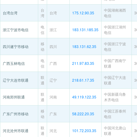
台
中国湖南湘西
台湾台湾
台湾
175.12.90.35
3
湾
电信
电
中国浙江湖州
浙江宁波市电信
浙江
183.131.185.35
3
信
电信
移
中国浙江宁波
四川遂宁市移动
四川
183.131.62.35
3
动
电信
电
中国广西南宁
广西玉林电信
广西
211.97.83.35
3
信
联通
联
中国辽宁大连
辽宁大连市联通
辽宁
218.61.17.35
3
通
联通
联
中国新疆乌鲁
河南郑州联通
河南
49.119.122.35
3
通
木齐电信
移
中国江苏泰州
广东广州市移动
广东
58.222.20.35
3
动
电信
联
中国河北唐山
河北沧州市联通
河北
101.72.203.35
3
通
联通