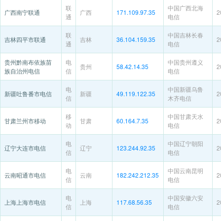
联
中国广西北海
广西南宁联通
广西
171.109.97.35
2
通
电信
联
中国吉林长春
吉林四平市联通
吉林
36.104.159.35
2
通
电信
贵州黔南布依族苗
电
中国贵州遵义
贵州
58.42.14.35
2
族自治州电信
信
电信
电
中国新疆乌鲁
新疆吐鲁番市电信
新疆
49.119.122.35
2
信
木齐电信
移
中国甘肃天水
甘肃兰州市移动
甘肃
60.164.7.35
2
动
电信
电
中国辽宁朝阳
辽宁大连市电信
辽宁
123.244.92.35
2
信
电信
电
中国云南昆明
云南昭通市电信
云南
182.242.212.35
2
信
电信
电
中国安徽六安
上海上海市电信
上海
117.68.56.35
2
信
电信