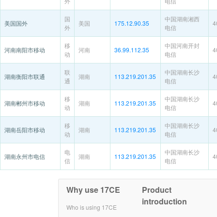
外
电信
国
中国湖南湘西
美国国外
美国
175.12.90.35
4
外
电信
移
中国河南开封
河南南阳市移动
河南
36.99.112.35
4
动
电信
联
中国湖南长沙
湖南衡阳市联通
湖南
113.219.201.35
4
通
电信
移
中国湖南长沙
湖南郴州市移动
湖南
113.219.201.35
4
动
电信
移
中国湖南长沙
湖南岳阳市移动
湖南
113.219.201.35
4
动
电信
电
中国湖南长沙
湖南永州市电信
湖南
113.219.201.35
4
信
电信
Why use 17CE
Product
introduction
Who is using 17CE