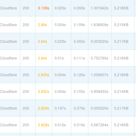
loudflare
200
3.139s
0.023s
0.093s
1.301842s
5.218KB
loudflare
200
2.89s
0.004s
0.109s
1.638909s
5.215KB
loudflare
200
2.84s
0.229s
0.455s
0.003520s
5.217KB
loudflare
200
2.84s
0.01s
0.111s
0.752765s
5.216KB
loudflare
200
2.835s
0.004s
0.126s
1.036907s
5.216KB
loudflare
200
2.832s
0.004s
0.105s
0.908450s
5.214KB
loudflare
200
2.829s
0.197s
0.379s
0.005520s
5.217KB
loudflare
200
2.828s
0.012s
0.019s
0.687264s
5.216KB