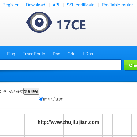
Register
|
Download
|
API
|
SSL certificate
|
Profitable router
Ping
TraceRoute
Dns
Cdn
LDns
分享| 发给好友
时间
速度