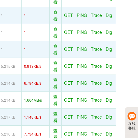
看
查
GET
PING
Trace
Dig
*
*
看
查
GET
PING
Trace
Dig
*
*
看
查
GET
PING
Trace
Dig
*
*
看
查
GET
PING
Trace
Dig
5.215KB
0.913KB/s
看
查
GET
PING
Trace
Dig
5.214KB
6.794KB/s
看
查
GET
PING
Trace
Dig
5.214KB
1.664MB/s
看
查
GET
PING
Trace
Dig
5.217KB
1.148KB/s
看
在线
客服
查
GET
PING
Trace
Dig
5.216KB
7.734KB/s
看