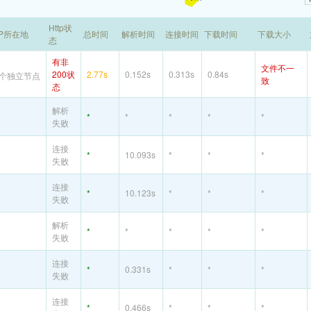
Http状
IP所在地
总时间
解析时间
连接时间
下载时间
下载大小
态
有非
文件不一
200状
2.77s
0.152s
0.313s
0.84s
个独立节点
致
态
解析
*
*
*
*
*
失败
连接
*
10.093s
*
*
*
失败
连接
*
10.123s
*
*
*
失败
解析
*
*
*
*
*
失败
连接
*
0.331s
*
*
*
失败
连接
*
0.466s
*
*
*