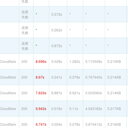
失败
连接
*
0.372s
*
*
*
失败
连接
*
0.262s
*
*
*
失败
连接
*
0.872s
*
*
*
失败
loudflare
200
8.696s
0.028s
1.282s
5.710509s
5.215KB
loudflare
200
8.67s
0.241s
0.379s
0.767440s
5.214KB
loudflare
200
7.633s
6.887s
6.921s
0.003060s
5.214KB
loudflare
200
6.942s
0.016s
0.11s
4.543183s
5.217KB
loudflare
200
6.747s
0.004s
5.078s
0.674412s
5.216KB