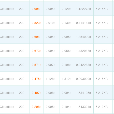
loudflare
200
3.99s
0.004s
0.129s
1.122272s
5.215KB
loudflare
200
3.823s
0.019s
0.139s
0.714184s
5.215KB
loudflare
200
3.69s
0.004s
0.095s
1.854000s
5.216KB
loudflare
200
3.673s
0.004s
0.056s
1.482087s
5.217KB
loudflare
200
3.571s
0.007s
0.108s
0.942288s
5.218KB
loudflare
200
3.475s
1.128s
1.312s
0.003000s
5.215KB
loudflare
200
3.407s
0.008s
0.094s
1.634195s
5.217KB
loudflare
200
3.208s
0.005s
0.104s
1.643304s
5.213KB