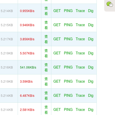
查
GET
PING
Trace
Dig
5.214KB
0.955KB/s
看
查
GET
PING
Trace
Dig
5.215KB
0.946KB/s
看
查
GET
PING
Trace
Dig
5.217KB
3.856KB/s
看
查
GET
PING
Trace
Dig
5.219KB
5.507KB/s
看
查
GET
PING
Trace
Dig
5.216KB
541.06KB/s
看
查
GET
PING
Trace
Dig
5.219KB
3.59KB/s
看
查
GET
PING
Trace
Dig
5.214KB
6.487KB/s
看
查
GET
PING
Trace
Dig
5.214KB
2.581KB/s
看