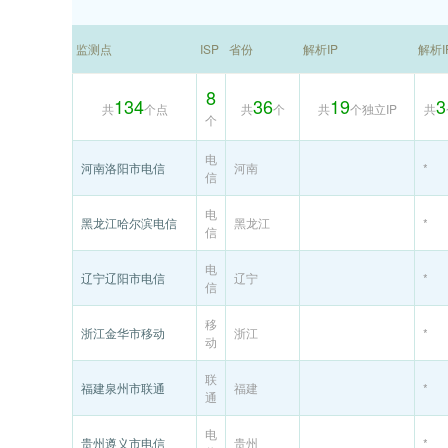
监测点
ISP
省份
解析IP
解析
8
134
36
19
3
共
个点
共
个
共
个独立IP
共
个
电
河南洛阳市电信
河南
*
信
电
黑龙江哈尔滨电信
黑龙江
*
信
电
辽宁辽阳市电信
辽宁
*
信
移
浙江金华市移动
浙江
*
动
联
福建泉州市联通
福建
*
通
电
贵州遵义市电信
贵州
*