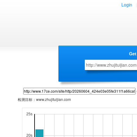
Login
|
Get
检测目标：
www.zhujituijian.com