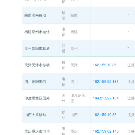
信
移
陕西渭南移动
陕西
*
动
电
福建泉州市电信
福建
*
信
联
贵州贵阳市联通
贵州
*
通
移
天津天津市移动
天津
162.159.10.86
泛播C
动
电
四川德阳电信
四川
162.159.62.181
泛播C
信
国
印度尼西
印度尼西亚国外
104.21.227.134
泛播C
外
亚
移
山西太原移动
山西
162.159.10.86
泛播C
动
电
重庆重庆市电信
重庆
162.159.62.146
泛播C
信