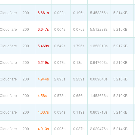
loudflare
200
6.661s
0.022s
0.196s
5.458866s
5.214KB
loudflare
200
6.647s
0.004s
0.075s
5.512238s
5.215KB
loudflare
200
5.469s
0.542s
1.796s
1.353010s
5.217KB
loudflare
200
5.219s
0.047s
0.13s
0.947603s
5.219KB
loudflare
200
4.944s
2.895s
3.239s
0.009640s
5.216KB
loudflare
200
4.58s
0.578s
0.656s
1.453636s
5.219KB
loudflare
200
4.037s
0.034s
0.119s
0.803713s
5.214KB
loudflare
200
4.013s
0.005s
0.087s
2.020476s
5.214KB