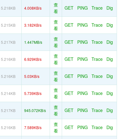
查
GET
PING
Trace
Dig
5.218KB
4.008KB/s
看
查
GET
PING
Trace
Dig
5.215KB
3.182KB/s
看
查
GET
PING
Trace
Dig
5.217KB
1.447MB/s
看
查
GET
PING
Trace
Dig
5.216KB
6.929KB/s
看
查
GET
PING
Trace
Dig
5.216KB
5.03KB/s
看
查
GET
PING
Trace
Dig
5.214KB
5.739KB/s
看
查
GET
PING
Trace
Dig
5.217KB
945.072KB/s
看
查
GET
PING
Trace
Dig
5.216KB
7.589KB/s
看