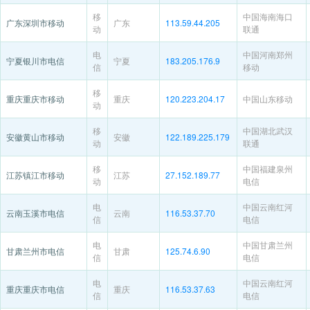
移
中国海南海口
广东深圳市移动
广东
113.59.44.205
动
联通
电
中国河南郑州
宁夏银川市电信
宁夏
183.205.176.9
信
移动
移
重庆重庆市移动
重庆
120.223.204.17
中国山东移动
动
移
中国湖北武汉
安徽黄山市移动
安徽
122.189.225.179
动
联通
移
中国福建泉州
江苏镇江市移动
江苏
27.152.189.77
动
电信
电
中国云南红河
云南玉溪市电信
云南
116.53.37.70
信
电信
电
中国甘肃兰州
甘肃兰州市电信
甘肃
125.74.6.90
信
电信
电
中国云南红河
重庆重庆市电信
重庆
116.53.37.63
信
电信