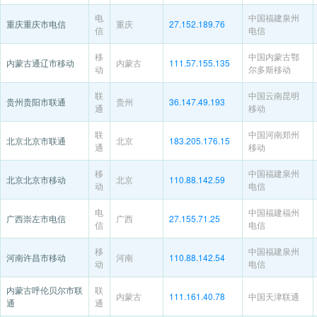
电
中国福建泉州
重庆重庆市电信
重庆
27.152.189.76
信
电信
移
中国内蒙古鄂
内蒙古通辽市移动
内蒙古
111.57.155.135
动
尔多斯移动
联
中国云南昆明
贵州贵阳市联通
贵州
36.147.49.193
通
移动
联
中国河南郑州
北京北京市联通
北京
183.205.176.15
通
移动
移
中国福建泉州
北京北京市移动
北京
110.88.142.59
动
电信
电
中国福建福州
广西崇左市电信
广西
27.155.71.25
信
电信
移
中国福建泉州
河南许昌市移动
河南
110.88.142.54
动
电信
内蒙古呼伦贝尔市联
联
内蒙古
111.161.40.78
中国天津联通
通
通