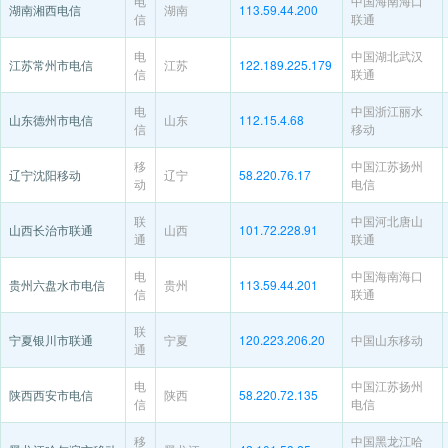
电
中国海南海口
湖南湘西电信
湖南
113.59.44.200
信
联通
电
中国湖北武汉
江苏常州市电信
江苏
122.189.225.179
信
联通
电
中国浙江丽水
山东德州市电信
山东
112.15.4.68
信
移动
移
中国江苏扬州
辽宁沈阳移动
辽宁
58.220.76.17
动
电信
联
中国河北唐山
山西长治市联通
山西
101.72.228.91
通
联通
电
中国海南海口
贵州六盘水市电信
贵州
113.59.44.201
信
联通
联
宁夏银川市联通
宁夏
120.223.206.20
中国山东移动
通
电
中国江苏扬州
陕西西安市电信
陕西
58.220.72.135
信
电信
移
中国黑龙江哈