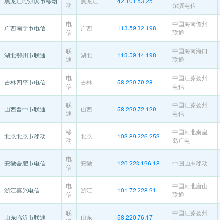
黑龙江哈尔滨市移动
黑龙江
42.101.53.25
动
尔滨电信
电
中国海南儋州
广西南宁市电信
广西
113.59.32.198
信
联通
联
中国海南海口
湖北鄂州市联通
湖北
113.59.44.198
通
联通
电
中国江苏扬州
吉林四平市电信
吉林
58.220.79.28
信
电信
联
中国江苏扬州
山西晋中市联通
山西
58.220.72.129
通
电信
移
中国河北秦皇
北京北京市移动
北京
103.89.226.253
动
岛广电
电
安徽合肥市电信
安徽
120.223.196.18
中国山东移动
信
电
中国河北唐山
浙江嘉兴电信
浙江
101.72.228.91
信
联通
联
中国江苏扬州
山东临沂市联通
山东
58.220.76.17