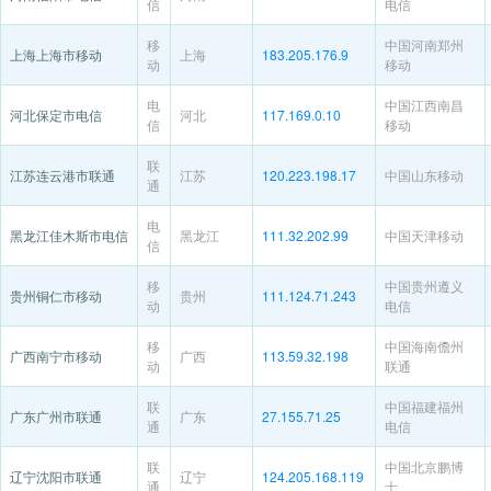
信
电信
移
中国河南郑州
上海上海市移动
上海
183.205.176.9
动
移动
电
中国江西南昌
河北保定市电信
河北
117.169.0.10
信
移动
联
江苏连云港市联通
江苏
120.223.198.17
中国山东移动
通
电
黑龙江佳木斯市电信
黑龙江
111.32.202.99
中国天津移动
信
移
中国贵州遵义
贵州铜仁市移动
贵州
111.124.71.243
动
电信
移
中国海南儋州
广西南宁市移动
广西
113.59.32.198
动
联通
联
中国福建福州
广东广州市联通
广东
27.155.71.25
通
电信
联
中国北京鹏博
辽宁沈阳市联通
辽宁
124.205.168.119
通
士