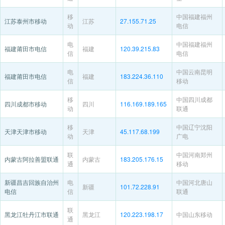
移
中国福建福州
江苏泰州市移动
江苏
27.155.71.25
动
电信
电
中国福建福州
福建莆田市电信
福建
120.39.215.83
信
电信
电
中国云南昆明
福建莆田市电信
福建
183.224.36.110
信
移动
移
中国四川成都
四川成都市移动
四川
116.169.189.165
动
联通
移
中国辽宁沈阳
天津天津市移动
天津
45.117.68.199
动
广电
联
中国河南郑州
内蒙古阿拉善盟联通
内蒙古
183.205.176.15
通
移动
新疆昌吉回族自治州
电
中国河北唐山
新疆
101.72.228.91
电信
信
联通
联
黑龙江牡丹江市联通
黑龙江
120.223.198.17
中国山东移动
通