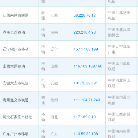
通
电信
联
中国江苏扬州
江西南昌市联通
江西
58.220.76.17
通
电信
移
中国湖北武汉
湖南长沙移动
湖南
223.210.4.98
动
鹏博士
移
中国辽宁沈阳
辽宁锦州市移动
辽宁
45.117.68.199
动
广电
移
中国四川成都
山西太原移动
山西
116.169.189.166
动
联通
电
中国河北唐山
安徽六安市电信
安徽
101.72.228.91
信
联通
联
中国贵州遵义
贵州遵义市联通
贵州
111.124.71.243
通
电信
移
中国江西南昌
河北石家庄市移动
河北
117.169.0.10
动
移动
移
中国海南儋州
广东广州市移动
广东
113.59.32.198
动
联通