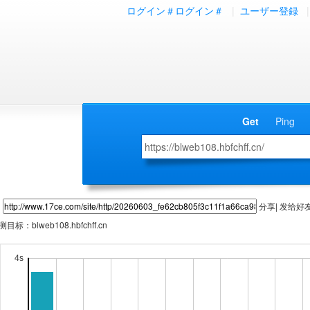
ログイン＃ログイン＃
|
ユーザー登録
|
Get
Ping
分享| 发给好
测目标：
blweb108.hbfchff.cn