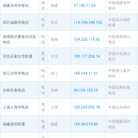
移
中国福建福州
福建漳州市移动
福建
27.155.71.25
动
电信
电
中国四川成都
四川成都市电信
四川
116.169.189.165
信
联通
海南陵水黎族自治县
电
中国海南海口
海南
124.225.115.62
电信
信
电信
联
中国河北唐山
河北石家庄市联通
河北
106.117.208.14
通
电信
电
中国浙江嘉兴
浙江台州市电信
浙江
183.134.11.51
信
电信
电
中国吉林长春
吉林长春电信
吉林
36.104.153.13
信
电信
电
上海上海市电信
上海
120.223.202.18
中国山东移动
信
联
中国福建福州
福建泉州联通
福建
120.39.215.83
通
电信
移