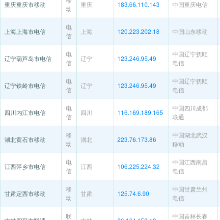
重庆重庆市移动
重庆
183.66.110.143
中国重庆电信
动
电
上海上海市电信
上海
120.223.202.18
中国山东移动
信
电
中国辽宁抚顺
辽宁葫芦岛市电信
辽宁
123.246.95.49
信
电信
电
中国辽宁抚顺
辽宁铁岭市电信
辽宁
123.246.95.49
信
电信
电
中国四川成都
四川内江市电信
四川
116.169.189.165
信
联通
移
中国湖北武汉
湖北黄石市移动
湖北
223.76.173.86
动
移动
电
中国江西南昌
江西萍乡市电信
江西
106.225.224.32
信
电信
移
中国甘肃兰州
甘肃定西市移动
甘肃
125.74.6.90
动
电信
联
中国吉林长春