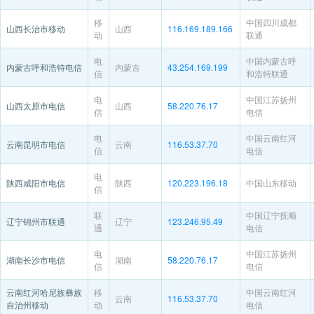
移
中国四川成都
山西长治市移动
山西
116.169.189.166
动
联通
电
中国内蒙古呼
内蒙古呼和浩特电信
内蒙古
43.254.169.199
信
和浩特联通
电
中国江苏扬州
山西太原市电信
山西
58.220.76.17
信
电信
电
中国云南红河
云南昆明市电信
云南
116.53.37.70
信
电信
电
陕西咸阳市电信
陕西
120.223.196.18
中国山东移动
信
联
中国辽宁抚顺
辽宁锦州市联通
辽宁
123.246.95.49
通
电信
电
中国江苏扬州
湖南长沙市电信
湖南
58.220.76.17
信
电信
云南红河哈尼族彝族
移
中国云南红河
云南
116.53.37.70
自治州移动
动
电信