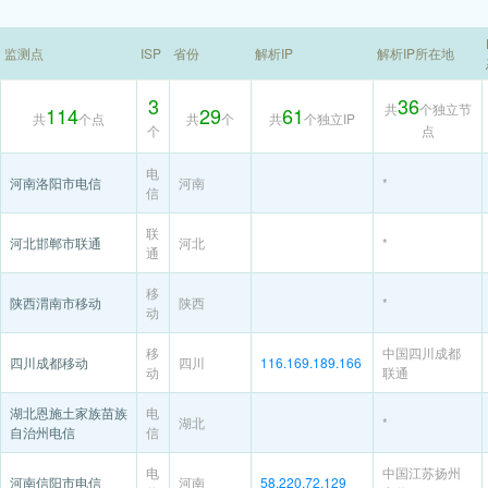
监测点
ISP
省份
解析IP
解析IP所在地
3
36
共
个独立节
114
29
61
共
个点
共
个
共
个独立IP
个
点
电
河南洛阳市电信
河南
*
信
联
河北邯郸市联通
河北
*
通
移
陕西渭南市移动
陕西
*
动
移
中国四川成都
四川成都移动
四川
116.169.189.166
动
联通
湖北恩施土家族苗族
电
湖北
*
自治州电信
信
电
中国江苏扬州
河南信阳市电信
河南
58.220.72.129