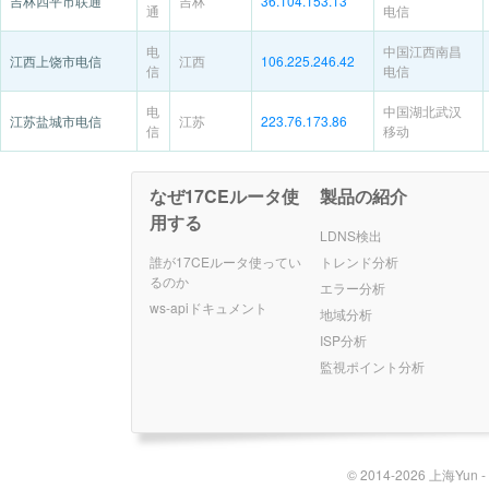
吉林四平市联通
吉林
36.104.153.13
通
电信
电
中国江西南昌
江西上饶市电信
江西
106.225.246.42
信
电信
电
中国湖北武汉
江苏盐城市电信
江苏
223.76.173.86
信
移动
なぜ17CEルータ使
製品の紹介
用する
LDNS検出
誰が17CEルータ使ってい
トレンド分析
るのか
エラー分析
ws-apiドキュメント
地域分析
ISP分析
監視ポイント分析
© 2014-2026 上海Yun 