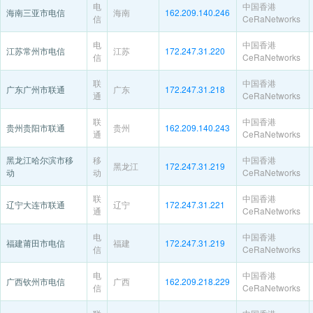
电
中国香港
海南三亚市电信
海南
162.209.140.246
信
CeRaNetworks
电
中国香港
江苏常州市电信
江苏
172.247.31.220
信
CeRaNetworks
联
中国香港
广东广州市联通
广东
172.247.31.218
通
CeRaNetworks
联
中国香港
贵州贵阳市联通
贵州
162.209.140.243
通
CeRaNetworks
黑龙江哈尔滨市移
移
中国香港
黑龙江
172.247.31.219
动
动
CeRaNetworks
联
中国香港
辽宁大连市联通
辽宁
172.247.31.221
通
CeRaNetworks
电
中国香港
福建莆田市电信
福建
172.247.31.219
信
CeRaNetworks
电
中国香港
广西钦州市电信
广西
162.209.218.229
信
CeRaNetworks