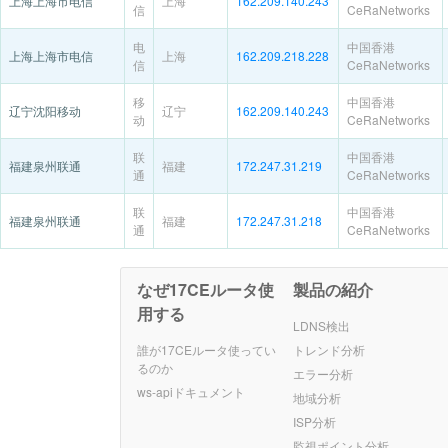
上海上海市电信
上海
162.209.140.243
信
CeRaNetworks
电
中国香港
上海上海市电信
上海
162.209.218.228
信
CeRaNetworks
移
中国香港
辽宁沈阳移动
辽宁
162.209.140.243
动
CeRaNetworks
联
中国香港
福建泉州联通
福建
172.247.31.219
通
CeRaNetworks
联
中国香港
福建泉州联通
福建
172.247.31.218
通
CeRaNetworks
なぜ17CEルータ使
製品の紹介
用する
LDNS検出
誰が17CEルータ使ってい
トレンド分析
るのか
エラー分析
ws-apiドキュメント
地域分析
ISP分析
監視ポイント分析