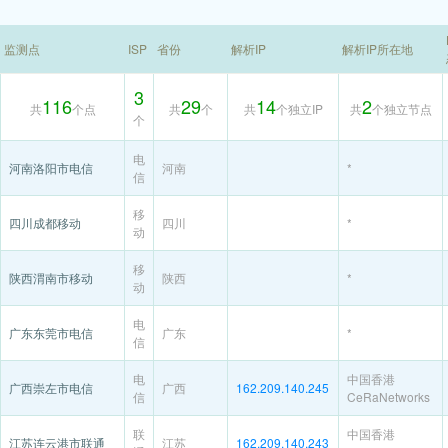
监测点
ISP
省份
解析IP
解析IP所在地
3
116
29
14
2
共
个点
共
个
共
个独立IP
共
个独立节点
个
电
河南洛阳市电信
河南
*
信
移
四川成都移动
四川
*
动
移
陕西渭南市移动
陕西
*
动
电
广东东莞市电信
广东
*
信
电
中国香港
广西崇左市电信
广西
162.209.140.245
信
CeRaNetworks
联
中国香港
江苏连云港市联通
江苏
162.209.140.243