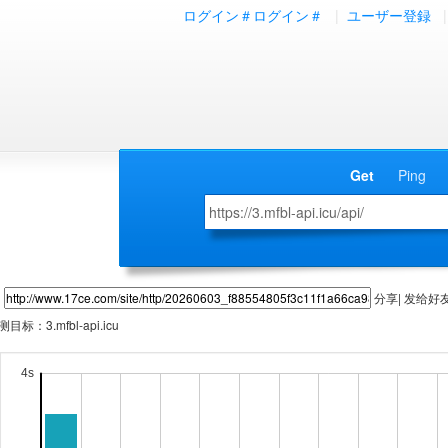
ログイン＃ログイン＃
|
ユーザー登録
|
Get
Ping
分享| 发给好
测目标：
3.mfbl-api.icu