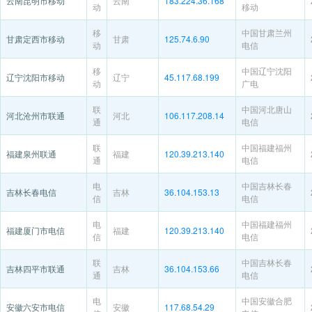
云南昆明市移动
云南
183.224.36.168
动
移动
移
中国甘肃兰州
甘肃定西市移动
甘肃
125.74.6.90
动
电信
移
中国辽宁沈阳
辽宁沈阳市移动
辽宁
45.117.68.199
动
广电
联
中国河北唐山
河北沧州市联通
河北
106.117.208.14
通
电信
联
中国福建福州
福建泉州联通
福建
120.39.213.140
通
电信
电
中国吉林长春
吉林长春电信
吉林
36.104.153.13
信
电信
电
中国福建福州
福建厦门市电信
福建
120.39.213.140
信
电信
联
中国吉林长春
吉林四平市联通
吉林
36.104.153.66
通
电信
电
中国安徽合肥
安徽六安市电信
安徽
117.68.54.29