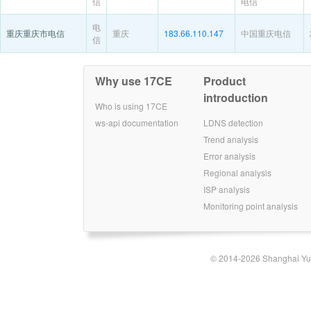
信
电信
电
重庆重庆市电信
重庆
183.66.110.147
中国重庆电信
信
Why use 17CE
Product
introduction
Who is using 17CE
ws-api documentation
LDNS detection
Trend analysis
Error analysis
Regional analysis
ISP analysis
Monitoring point analysis
© 2014-2026 Shanghai Yun-t