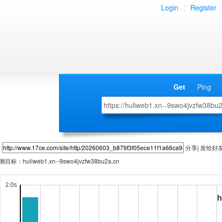
Login
|
Register
Get
Ping
分享| 发给好
测目标：
huliweb1.xn--9swo4jvzfw38bu2a.cn