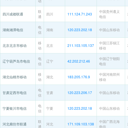
动
联
中国贵州遵义
四川成都联通
四川
111.124.71.243
通
电信
电
湖南湘潭电信
湖南
120.223.202.18
中国山东移动
信
移
中国江苏镇江
北京北京市移动
北京
211.103.105.137
动
移动
电
中国辽宁朝阳
辽宁葫芦岛市电信
辽宁
42.202.212.46
信
电信
移
中国河南郑州
湖北仙桃市移动
湖北
183.205.176.9
动
移动
电
甘肃定西市电信
甘肃
120.223.206.17
中国山东移动
信
电
宁夏银川市电信
宁夏
120.223.202.18
中国山东移动
信
联
中国广西北海
河北廊坊市联通
河北
171.109.103.138
通
电信