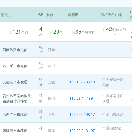
H
监测点
ISP
省份
解析IP
解析IP所在地
4
42
共
个独立节
121
29
65
共
个点
共
个
共
个独立IP
个
点
电
河南洛阳市电信
河南
*
信
电
四川乐山市电信
四川
*
信
联
中国安徽合肥
安徽亳州市联通
安徽
183.162.236.10
通
电信
贵州黔西南布依族
移
中国海南海口
贵州
113.59.44.199
苗族自治州移动
动
联通
移
山西临汾市移动
山西
120.223.198.17
中国山东移动
动
移
中国福建福州
福建漳州市移动
福建
120.39.213.197