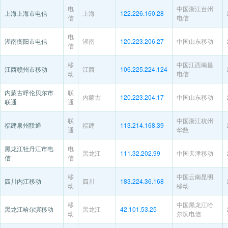
电
中国浙江台州
上海上海市电信
上海
122.226.160.28
信
电信
电
湖南衡阳市电信
湖南
120.223.206.27
中国山东移动
信
移
中国江西南昌
江西赣州市移动
江西
106.225.224.124
动
电信
内蒙古呼伦贝尔市
联
内蒙古
120.223.204.17
中国山东移动
联通
通
联
中国浙江杭州
福建泉州联通
福建
113.214.168.39
通
华数
黑龙江牡丹江市电
电
黑龙江
111.32.202.99
中国天津移动
信
信
移
中国云南昆明
四川内江移动
四川
183.224.36.168
动
移动
移
中国黑龙江哈
黑龙江哈尔滨移动
黑龙江
42.101.53.25
动
尔滨电信