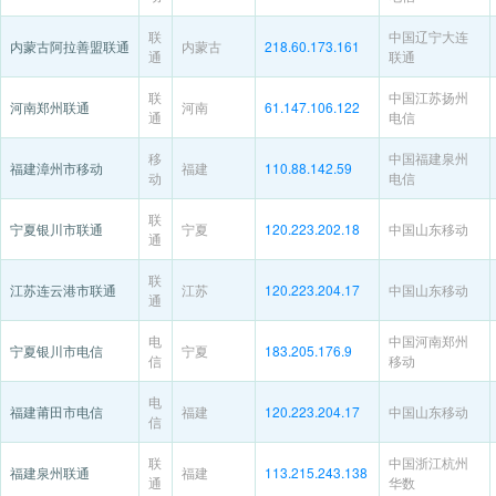
联
中国辽宁大连
内蒙古阿拉善盟联通
内蒙古
218.60.173.161
通
联通
联
中国江苏扬州
河南郑州联通
河南
61.147.106.122
通
电信
移
中国福建泉州
福建漳州市移动
福建
110.88.142.59
动
电信
联
宁夏银川市联通
宁夏
120.223.202.18
中国山东移动
通
联
江苏连云港市联通
江苏
120.223.204.17
中国山东移动
通
电
中国河南郑州
宁夏银川市电信
宁夏
183.205.176.9
信
移动
电
福建莆田市电信
福建
120.223.204.17
中国山东移动
信
联
中国浙江杭州
福建泉州联通
福建
113.215.243.138
通
华数