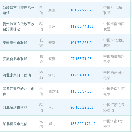
新疆昌吉回族自治州
电
中国河北唐山
新疆
101.72.228.95
电信
信
联通
贵州黔南布依族苗族
移
中国海南海口
贵州
113.59.44.199
自治州移动
动
联通
联
中国河北唐山
安徽亳州市联通
安徽
101.72.228.91
通
联通
联
中国福建福州
安徽合肥市联通
安徽
27.155.71.25
通
电信
移
中国福建泉州
河北张家口市移动
河北
117.24.11.133
动
电信
黑龙江齐齐哈尔市电
电
中国云南红河
黑龙江
116.53.37.66
信
信
电信
移
中国江苏连云
河北廊坊市移动
河北
36.150.28.205
动
港移动
电
中国河南郑州
湖北黄冈市电信
湖北
183.205.176.15
信
移动