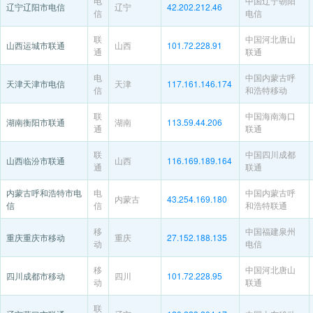
电
中国辽宁朝阳
辽宁辽阳市电信
辽宁
42.202.212.46
信
电信
联
中国河北唐山
山西运城市联通
山西
101.72.228.91
通
联通
电
中国内蒙古呼
天津天津市电信
天津
117.161.146.174
信
和浩特移动
联
中国海南海口
湖南衡阳市联通
湖南
113.59.44.206
通
联通
联
中国四川成都
山西临汾市联通
山西
116.169.189.164
通
联通
内蒙古呼和浩特市电
电
中国内蒙古呼
内蒙古
43.254.169.180
信
信
和浩特联通
移
中国福建泉州
重庆重庆市移动
重庆
27.152.188.135
动
电信
移
中国河北唐山
四川成都市移动
四川
101.72.228.95
动
联通
联