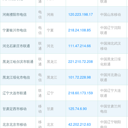
通
联通
电
河南濮阳市电信
河南
120.223.198.17
中国山东移动
信
电
中国辽宁沈阳
宁夏银川市电信
宁夏
218.24.108.85
信
联通
联
中国湖北武汉
河北石家庄市联通
河北
111.47.214.66
通
移动
联
中国黑龙江绥
黑龙江哈尔滨市联通
黑龙江
221.210.72.208
通
化联通
电
中国河北唐山
黑龙江绥化市电信
黑龙江
101.72.228.98
信
联通
联
中国辽宁大连
辽宁大连市联通
辽宁
218.60.173.159
通
联通
移
中国甘肃兰州
甘肃定西市移动
甘肃
125.74.6.90
动
电信
移
中国辽宁朝阳
北京北京市移动
北京
42.202.212.63
动
电信