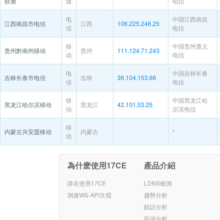
联通
通
电信
电
中国江西南昌
江西南昌市电信
江西
106.225.246.25
信
电信
移
中国贵州遵义
贵州黔南州移动
贵州
111.124.71.243
动
电信
电
中国吉林长春
吉林长春市电信
吉林
36.104.153.66
信
电信
移
中国黑龙江哈
黑龙江哈尔滨移动
黑龙江
42.101.53.25
动
尔滨电信
移
内蒙古兴安盟移动
内蒙古
*
动
為什麽使用17CE
產品介紹
誰在使用17CE
LDNS檢測
測速WS-API文檔
趨勢分析
錯誤分析
區域分析