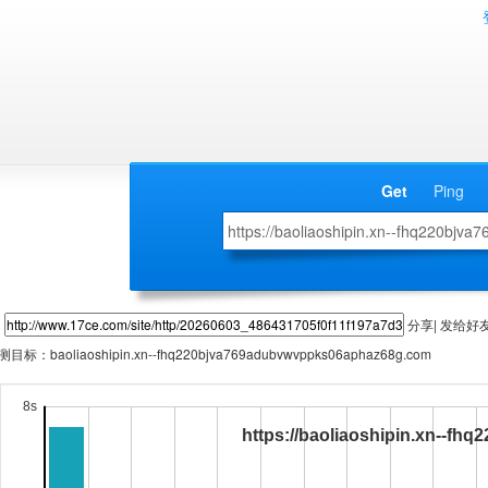
Get
Ping
分享| 发给好
测目标：
baoliaoshipin.xn--fhq220bjva769adubvwvppks06aphaz68g.com