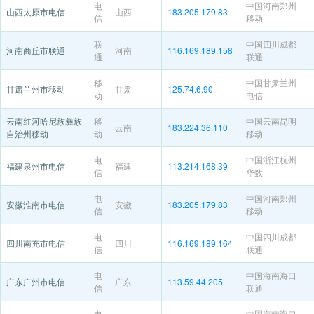
电
中国河南郑州
山西太原市电信
山西
183.205.179.83
信
移动
联
中国四川成都
河南商丘市联通
河南
116.169.189.158
通
联通
移
中国甘肃兰州
甘肃兰州市移动
甘肃
125.74.6.90
动
电信
云南红河哈尼族彝族
移
中国云南昆明
云南
183.224.36.110
自治州移动
动
移动
电
中国浙江杭州
福建泉州市电信
福建
113.214.168.39
信
华数
电
中国河南郑州
安徽淮南市电信
安徽
183.205.179.83
信
移动
电
中国四川成都
四川南充市电信
四川
116.169.189.164
信
联通
电
中国海南海口
广东广州市电信
广东
113.59.44.205
信
联通
电
中国海南海口