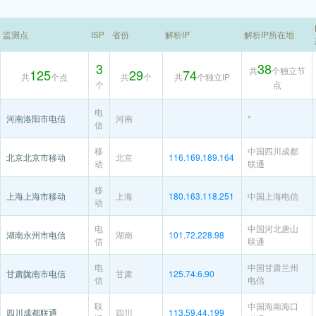
监测点
ISP
省份
解析IP
解析IP所在地
3
38
共
个独立节
125
29
74
共
个点
共
个
共
个独立IP
个
点
电
河南洛阳市电信
河南
*
信
移
中国四川成都
北京北京市移动
北京
116.169.189.164
动
联通
移
上海上海市移动
上海
180.163.118.251
中国上海电信
动
电
中国河北唐山
湖南永州市电信
湖南
101.72.228.98
信
联通
电
中国甘肃兰州
甘肃陇南市电信
甘肃
125.74.6.90
信
电信
联
中国海南海口
四川成都联通
四川
113.59.44.199