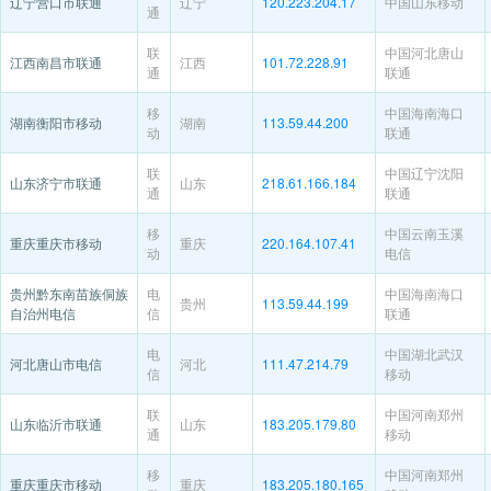
辽宁营口市联通
辽宁
120.223.204.17
中国山东移动
通
联
中国河北唐山
江西南昌市联通
江西
101.72.228.91
通
联通
移
中国海南海口
湖南衡阳市移动
湖南
113.59.44.200
动
联通
联
中国辽宁沈阳
山东济宁市联通
山东
218.61.166.184
通
联通
移
中国云南玉溪
重庆重庆市移动
重庆
220.164.107.41
动
电信
贵州黔东南苗族侗族
电
中国海南海口
贵州
113.59.44.199
自治州电信
信
联通
电
中国湖北武汉
河北唐山市电信
河北
111.47.214.79
信
移动
联
中国河南郑州
山东临沂市联通
山东
183.205.179.80
通
移动
移
中国河南郑州
重庆重庆市移动
重庆
183.205.180.165