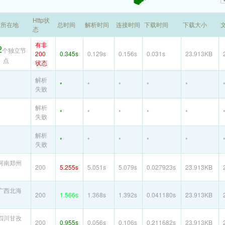
Http状
P所在地
总时间
解析时间
连接时间
下载时间
下载大小
态
有非
2
个独立节
200
0.345s
0.129s
0.156s
0.031s
23.913KB
点
状态
解析
*
*
*
*
*
失败
解析
*
*
*
*
*
失败
解析
*
*
*
*
*
失败
河南郑州
200
5.255s
5.051s
5.079s
0.027923s
23.913KB
广西北海
200
1.566s
1.368s
1.392s
0.041180s
23.913KB
四川甘孜
200
0.955s
0.056s
0.106s
0.211682s
23.913KB