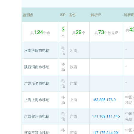
监测点
ISP
省份
解析IP
解析I
3
4
共
124
29
73
共
个点
共
个
共
个独立IP
个
电
河南洛阳市电信
河南
*
信
移
陕西渭南市移动
陕西
*
动
电
广东茂名市电信
广东
*
信
移
中国
上海上海市移动
上海
183.205.176.9
动
移动
电
中国
广西贺州市电信
广西
171.109.111.145
信
电信
移
中国
河南平顶山移动
河南
117.176.244.201