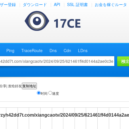
ザー登録
|
ダウンロード
|
API
|
SSL 証明書
|
お金を稼ぐルータ
Ping
TraceRoute
Dns
Cdn
LDns
分享| 发给好友
时间
速度