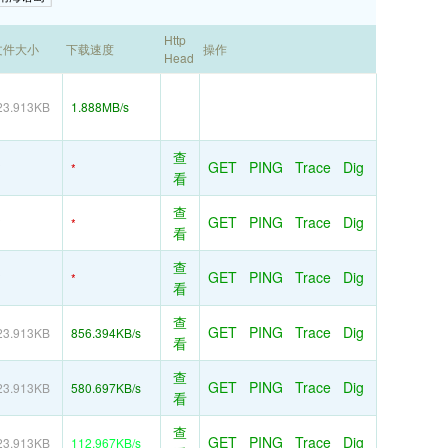
Http
文件大小
下载速度
操作
Head
23.913KB
1.888MB/s
查
GET
PING
Trace
Dig
*
*
看
查
GET
PING
Trace
Dig
*
*
看
查
GET
PING
Trace
Dig
*
*
看
查
GET
PING
Trace
Dig
23.913KB
856.394KB/s
看
查
GET
PING
Trace
Dig
23.913KB
580.697KB/s
看
查
GET
PING
Trace
Dig
23.913KB
112.967KB/s