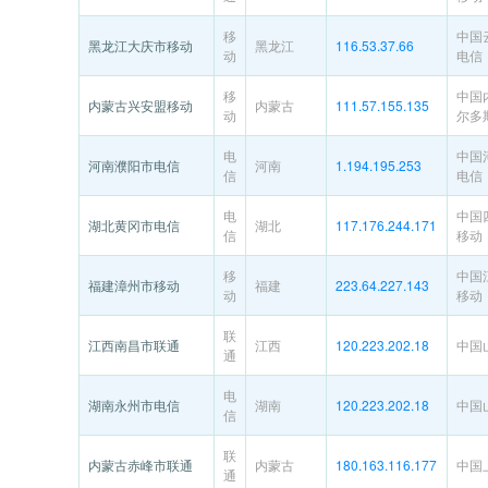
移
中国
黑龙江大庆市移动
黑龙江
116.53.37.66
动
电信
移
中国
内蒙古兴安盟移动
内蒙古
111.57.155.135
动
尔多
电
中国
河南濮阳市电信
河南
1.194.195.253
信
电信
电
中国
湖北黄冈市电信
湖北
117.176.244.171
信
移动
移
中国
福建漳州市移动
福建
223.64.227.143
动
移动
联
江西南昌市联通
江西
120.223.202.18
中国
通
电
湖南永州市电信
湖南
120.223.202.18
中国
信
联
内蒙古赤峰市联通
内蒙古
180.163.116.177
中国
通