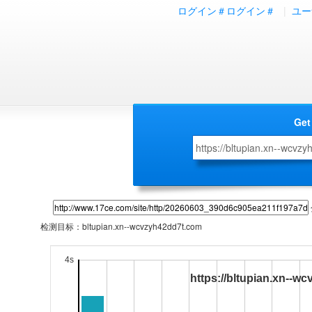
ログイン＃ログイン＃
|
ユー
Get
检测目标：
bltupian.xn--wcvzyh42dd7t.com