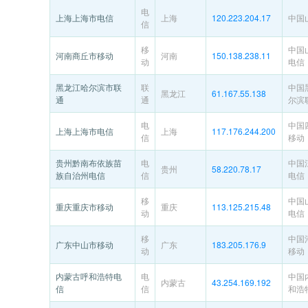
电
上海上海市电信
上海
120.223.204.17
中国
信
移
中国
河南商丘市移动
河南
150.138.238.11
动
电信
黑龙江哈尔滨市联
联
中国
黑龙江
61.167.55.138
通
通
尔滨
电
中国
上海上海市电信
上海
117.176.244.200
信
移动
贵州黔南布依族苗
电
中国
贵州
58.220.78.17
族自治州电信
信
电信
移
中国
重庆重庆市移动
重庆
113.125.215.48
动
电信
移
中国
广东中山市移动
广东
183.205.176.9
动
移动
内蒙古呼和浩特电
电
中国
内蒙古
43.254.169.192
信
信
和浩