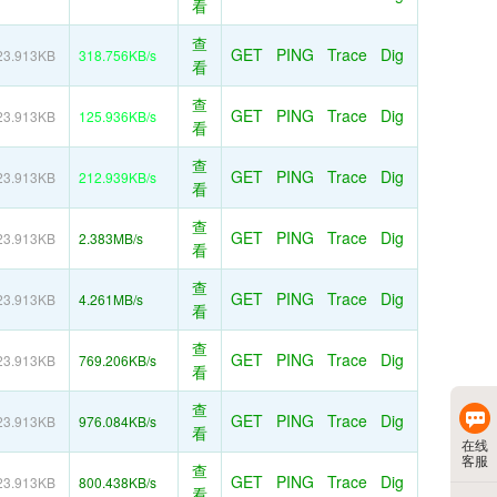
看
查
GET
PING
Trace
Dig
23.913KB
318.756KB/s
看
查
GET
PING
Trace
Dig
23.913KB
125.936KB/s
看
查
GET
PING
Trace
Dig
23.913KB
212.939KB/s
看
查
GET
PING
Trace
Dig
23.913KB
2.383MB/s
看
查
GET
PING
Trace
Dig
23.913KB
4.261MB/s
看
查
GET
PING
Trace
Dig
23.913KB
769.206KB/s
看
查
GET
PING
Trace
Dig
23.913KB
976.084KB/s
看
在线
客服
查
GET
PING
Trace
Dig
23.913KB
800.438KB/s
看