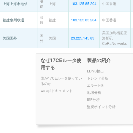
电
上海上海市电信
上海
103.125.85.204
中国香港
信
联
福建泉州联通
福建
103.125.85.204
中国香港
通
美国加利福尼亚
国
美国国外
美国
23.225.145.83
洛杉矶
外
CeRaNetworks
なぜ17CEルータ使
製品の紹介
用する
LDNS検出
誰が17CEルータ使ってい
トレンド分析
るのか
エラー分析
ws-apiドキュメント
地域分析
ISP分析
監視ポイント分析