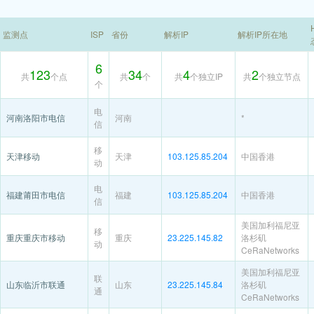
监测点
ISP
省份
解析IP
解析IP所在地
6
123
34
4
2
共
个点
共
个
共
个独立IP
共
个独立节点
个
电
河南洛阳市电信
河南
*
信
移
天津移动
天津
103.125.85.204
中国香港
动
电
福建莆田市电信
福建
103.125.85.204
中国香港
信
美国加利福尼亚
移
重庆重庆市移动
重庆
23.225.145.82
洛杉矶
动
CeRaNetworks
美国加利福尼亚
联
山东临沂市联通
山东
23.225.145.84
洛杉矶
通
CeRaNetworks