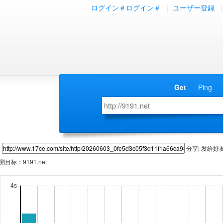
ログイン＃ログイン＃
|
ユーザー登録
|
Get
Ping
分享| 发给好
测目标：
9191.net