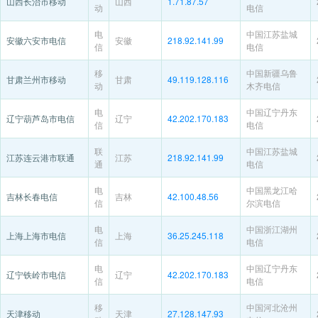
山西长治市移动
山西
1.71.87.57
动
电信
电
中国江苏盐城
安徽六安市电信
安徽
218.92.141.99
信
电信
移
中国新疆乌鲁
甘肃兰州市移动
甘肃
49.119.128.116
动
木齐电信
电
中国辽宁丹东
辽宁葫芦岛市电信
辽宁
42.202.170.183
信
电信
联
中国江苏盐城
江苏连云港市联通
江苏
218.92.141.99
通
电信
电
中国黑龙江哈
吉林长春电信
吉林
42.100.48.56
信
尔滨电信
电
中国浙江湖州
上海上海市电信
上海
36.25.245.118
信
电信
电
中国辽宁丹东
辽宁铁岭市电信
辽宁
42.202.170.183
信
电信
移
中国河北沧州
天津移动
天津
27.128.147.93