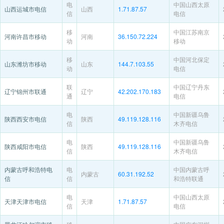
电
中国山西太原
山西运城市电信
山西
1.71.87.57
信
电信
移
中国江苏南京
河南许昌市移动
河南
36.150.72.224
动
移动
移
中国河北保定
山东潍坊市移动
山东
144.7.103.55
动
电信
联
中国辽宁丹东
辽宁锦州市联通
辽宁
42.202.170.183
通
电信
电
中国新疆乌鲁
陕西西安市电信
陕西
49.119.128.116
信
木齐电信
电
中国新疆乌鲁
陕西咸阳市电信
陕西
49.119.128.116
信
木齐电信
内蒙古呼和浩特电
电
中国内蒙古呼
内蒙古
60.31.192.52
信
信
和浩特联通
电
中国山西太原
天津天津市电信
天津
1.71.87.57
信
电信