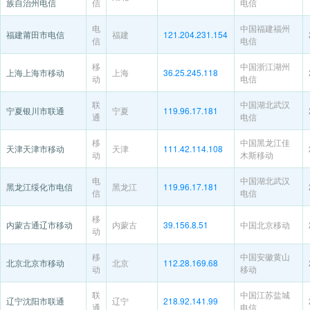
族自治州电信
信
电信
电
中国福建福州
福建莆田市电信
福建
121.204.231.154
信
电信
移
中国浙江湖州
上海上海市移动
上海
36.25.245.118
动
电信
联
中国湖北武汉
宁夏银川市联通
宁夏
119.96.17.181
通
电信
移
中国黑龙江佳
天津天津市移动
天津
111.42.114.108
动
木斯移动
电
中国湖北武汉
黑龙江绥化市电信
黑龙江
119.96.17.181
信
电信
移
内蒙古通辽市移动
内蒙古
39.156.8.51
中国北京移动
动
移
中国安徽黄山
北京北京市移动
北京
112.28.169.68
动
移动
联
中国江苏盐城
辽宁沈阳市联通
辽宁
218.92.141.99
通
电信