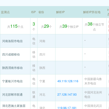
H
监测点
ISP
省份
解析IP
解析IP所在地
3
38
共
个独立节
115
29
39
共
个点
共
个
共
个独立IP
个
点
电
河南洛阳市电信
河南
*
信
移
四川成都移动
四川
*
动
移
陕西渭南市移动
陕西
*
动
电
中国新疆乌鲁
宁夏银川市电信
宁夏
49.119.128.116
信
木齐电信
联
中国河北沧州
河北邯郸市联通
河北
27.128.147.93
通
电信
湖北恩施土家族苗
电
中国湖北武汉
湖北
119.96.17.181