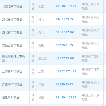
联
中国山西太原
北京北京市联通
北京
221.204.163.72
通
联通
电
中国河北保定
河北保定市电信
河北
144.7.103.55
信
电信
电
中国湖北武汉
湖北黄冈市电信
湖北
58.49.197.107
信
电信
电
中国安徽宿州
安徽合肥市电信
安徽
117.69.71.65
信
电信
黑龙江牡丹江市联
联
中国辽宁沈阳
黑龙江
42.177.83.107
通
通
联通
移
中国辽宁丹东
辽宁锦州市移动
辽宁
42.202.170.183
动
电信
联
中国福建泉州
广西南宁市联通
广西
36.249.93.83
通
联通
联
中国山西太原
福建泉州联通
福建
221.204.163.72
通
联通