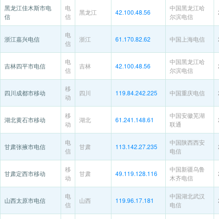
黑龙江佳木斯市电
电
中国黑龙江哈
黑龙江
42.100.48.56
信
信
尔滨电信
电
浙江嘉兴电信
浙江
61.170.82.62
中国上海电信
信
电
中国黑龙江哈
吉林四平市电信
吉林
42.100.48.56
信
尔滨电信
移
四川成都市移动
四川
119.84.242.225
中国重庆电信
动
移
中国安徽芜湖
湖北黄石市移动
湖北
61.241.148.61
动
联通
电
中国陕西西安
甘肃张掖市电信
甘肃
113.142.27.235
信
电信
移
中国新疆乌鲁
甘肃定西市移动
甘肃
49.119.128.116
动
木齐电信
电
中国湖北武汉
山西太原市电信
山西
119.96.17.181
信
电信