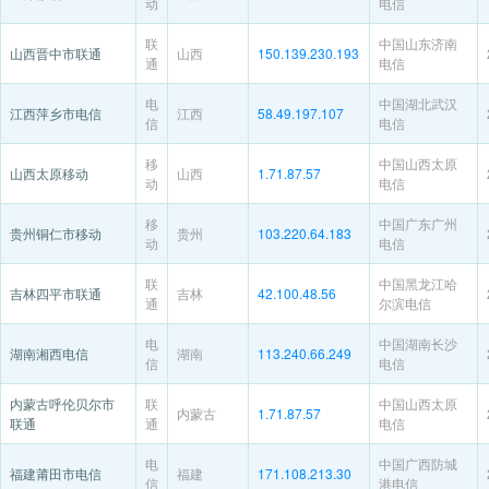
动
电信
联
中国山东济南
山西晋中市联通
山西
150.139.230.193
通
电信
电
中国湖北武汉
江西萍乡市电信
江西
58.49.197.107
信
电信
移
中国山西太原
山西太原移动
山西
1.71.87.57
动
电信
移
中国广东广州
贵州铜仁市移动
贵州
103.220.64.183
动
电信
联
中国黑龙江哈
吉林四平市联通
吉林
42.100.48.56
通
尔滨电信
电
中国湖南长沙
湖南湘西电信
湖南
113.240.66.249
信
电信
内蒙古呼伦贝尔市
联
中国山西太原
内蒙古
1.71.87.57
联通
通
电信
电
中国广西防城
福建莆田市电信
福建
171.108.213.30
信
港电信