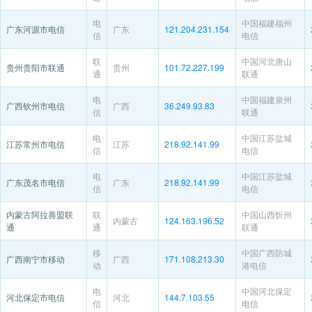
电
中国福建福州
广东河源市电信
广东
121.204.231.154
信
电信
联
中国河北唐山
贵州贵阳市联通
贵州
101.72.227.199
通
联通
电
中国福建泉州
广西钦州市电信
广西
36.249.93.83
信
联通
电
中国江苏盐城
江苏常州市电信
江苏
218.92.141.99
信
电信
电
中国江苏盐城
广东茂名市电信
广东
218.92.141.99
信
电信
内蒙古阿拉善盟联
联
中国山西忻州
内蒙古
124.163.196.52
通
通
联通
移
中国广西防城
广西南宁市移动
广西
171.108.213.30
动
港电信
电
中国河北保定
河北保定市电信
河北
144.7.103.55
信
电信