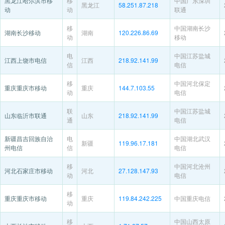
黑龙江哈尔滨市移
移
中国广东深圳
黑龙江
58.251.87.218
动
动
联通
移
中国湖南长沙
湖南长沙移动
湖南
120.226.86.69
动
移动
电
中国江苏盐城
江西上饶市电信
江西
218.92.141.99
信
电信
移
中国河北保定
重庆重庆市移动
重庆
144.7.103.55
动
电信
联
中国江苏盐城
山东临沂市联通
山东
218.92.141.99
通
电信
新疆昌吉回族自治
电
中国湖北武汉
新疆
119.96.17.181
州电信
信
电信
移
中国河北沧州
河北石家庄市移动
河北
27.128.147.93
动
电信
移
重庆重庆市移动
重庆
119.84.242.225
中国重庆电信
动
移
中国山西太原