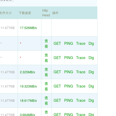
Http
文件大小
下载速度
操作
Head
11.477KB
17.526MB/s
查
GET
PING
Trace
Dig
*
*
看
查
GET
PING
Trace
Dig
*
*
看
查
GET
PING
Trace
Dig
11.477KB
2.325MB/s
看
查
GET
PING
Trace
Dig
11.477KB
19.323MB/s
看
查
GET
PING
Trace
Dig
11.477KB
18.617MB/s
看
查
GET
PING
Trace
Dig
11.477KB
3.664MB/s