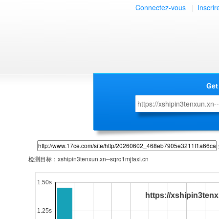
Connectez-vous
|
Inscrir
Get
检测目标：
xshipin3tenxun.xn--sqrq1mjtaxi.cn