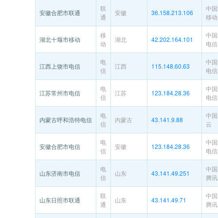
联
中国
安徽合肥市联通
安徽
36.158.213.106
通
移动
移
中国
湖北十堰市移动
湖北
42.202.164.101
动
电信
电
中国
江西上饶市电信
江西
115.148.60.63
信
电信
电
中国
江苏常州市电信
江苏
123.184.28.36
信
电信
电
中国
内蒙古呼和浩特电信
内蒙古
43.141.9.88
信
云
电
中国
安徽合肥市电信
安徽
123.184.28.36
信
电信
电
中国
山东济南市电信
山东
43.141.49.251
信
腾讯
联
中国
山东日照市联通
山东
43.141.49.71
通
腾讯