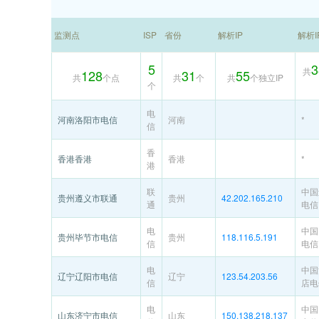
监测点
ISP
省份
解析IP
解析
5
3
共
128
31
55
共
个点
共
个
共
个独立IP
个
电
河南洛阳市电信
河南
*
信
香
香港香港
香港
*
港
联
中国
贵州遵义市联通
贵州
42.202.165.210
通
电信
电
中国
贵州毕节市电信
贵州
118.116.5.191
信
电信
电
中国
辽宁辽阳市电信
辽宁
123.54.203.56
信
店电
电
中国
山东济宁市电信
山东
150.138.218.137