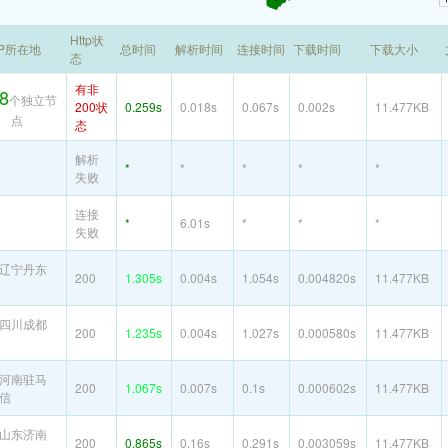
Http状
IP所在地
总时间
解析时间
连接时间
下载时间
下载大小
态
有非
8
个独立节
200状
0.259s
0.018s
0.067s
0.002s
11.477KB
点
态
解析
*
*
*
*
*
失败
连接
*
6.01s
*
*
*
失败
辽宁丹东
200
1.305s
0.004s
1.054s
0.004820s
11.477KB
四川成都
200
1.235s
0.004s
1.027s
0.000580s
11.477KB
河南驻马
200
1.067s
0.007s
0.1s
0.000602s
11.477KB
信
山东济南
200
0.865s
0.16s
0.291s
0.003059s
11.477KB