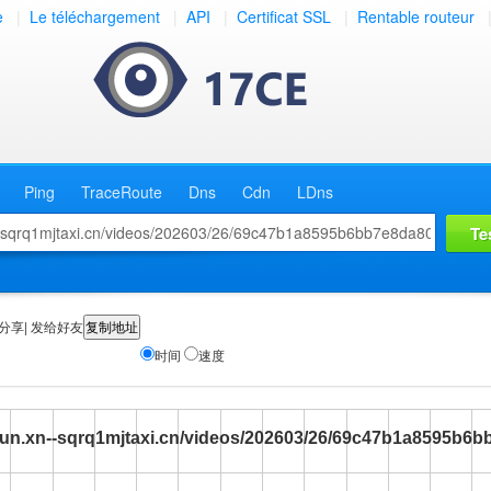
e
|
Le téléchargement
|
API
|
Certificat SSL
|
Rentable routeur
Ping
TraceRoute
Dns
Cdn
LDns
分享| 发给好友
时间
速度