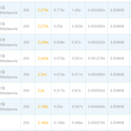
大阪
200
2.279s
0.773s
1.05s
0.000280s
3.508KB
ilNetworks
大阪
200
2.272s
0.03s
0.303s
0.000282s
3.508KB
ilNetworks
香港
200
2.258s
0.558s
0.97s
0.000320s
3.508KB
ilNetworks
大阪
200
2.243s
0.073s
0.551s
0.001276s
3.508KB
ilNetworks
大阪
200
2.24s
0.073s
0.411s
0.000380s
3.508KB
ilNetworks
大阪
200
2.2s
0.317s
0.67s
0.000554s
3.508KB
ilNetworks
大阪
200
2.189s
0.23s
0.547s
0.640436s
3.508KB
ilNetworks
200
2.183s
0.158s
0.466s
0.000278s
3.508KB