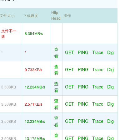
Http
文件大小
下载速度
操作
Head
文件不一
8.354MB/s
致
查
GET
PING
Trace
Dig
*
*
看
查
GET
PING
Trace
Dig
0.733KB/s
看
查
GET
PING
Trace
Dig
3.508KB
12.234MB/s
看
查
GET
PING
Trace
Dig
3.508KB
2.571KB/s
看
查
GET
PING
Trace
Dig
3.508KB
12.234MB/s
看
查
GET
PING
Trace
Dig
3.508KB
13.175MB/s