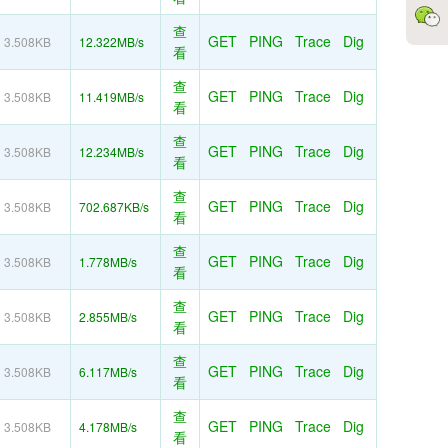
查
GET
PING
Trace
Dig
3.508KB
12.322MB/s
看
查
GET
PING
Trace
Dig
3.508KB
11.419MB/s
看
查
GET
PING
Trace
Dig
3.508KB
12.234MB/s
看
查
GET
PING
Trace
Dig
3.508KB
702.687KB/s
看
查
GET
PING
Trace
Dig
3.508KB
1.778MB/s
看
查
GET
PING
Trace
Dig
3.508KB
2.855MB/s
看
查
GET
PING
Trace
Dig
3.508KB
6.117MB/s
看
查
GET
PING
Trace
Dig
3.508KB
4.178MB/s
看