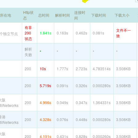
Http状
连接时
P所在地
总时间
解析时间
下载时间
下载大小
态
间
有非
文件不一
200
1.841s
0.163s
0.462s
0.081s
个独立节点
致
状态
解析
*
*
*
*
*
失败
200
10s
1.777s
2.723s
4.783514s
3.508KB
200
5.719s
0.091s
0.326s
0.000280s
3.508KB
大阪
200
4.996s
0.049s
0.347s
1.364331s
3.508KB
ilNetworks
香港
200
4.328s
0.076s
0.448s
0.000280s
3.508KB
ilNetworks
大阪
200
4.191s
0.431s
0.828s
0.000260s
3.508KB