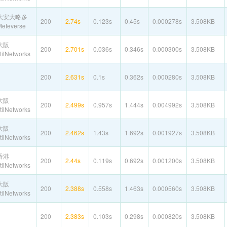
大安大略多
200
2.74s
0.123s
0.45s
0.000278s
3.508KB
teverse
大阪
200
2.701s
0.036s
0.346s
0.000300s
3.508KB
ilNetworks
200
2.631s
0.1s
0.362s
0.000280s
3.508KB
大阪
200
2.499s
0.957s
1.444s
0.004992s
3.508KB
ilNetworks
大阪
200
2.462s
1.43s
1.692s
0.001927s
3.508KB
ilNetworks
香港
200
2.44s
0.119s
0.692s
0.001200s
3.508KB
ilNetworks
大阪
200
2.388s
0.558s
1.463s
0.000560s
3.508KB
ilNetworks
200
2.383s
0.103s
0.298s
0.000820s
3.508KB