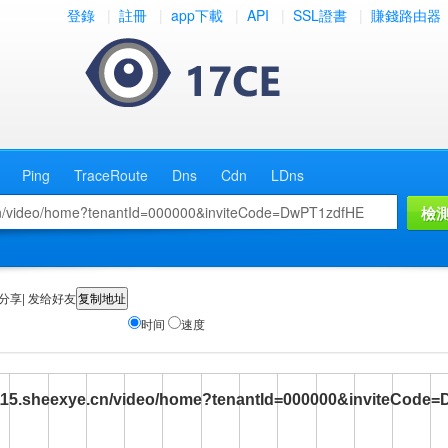
登錄
|
註冊
|
app下載
|
API
|
SSL證書
|
賺錢路由器
Ping
TraceRoute
Dns
Cdn
LDns
分享| 发给好友
时间
速度