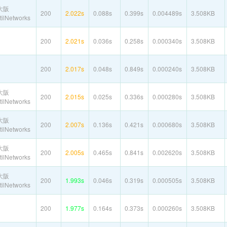
大阪
200
2.022s
0.088s
0.399s
0.004489s
3.508KB
ilNetworks
200
2.021s
0.036s
0.258s
0.000340s
3.508KB
200
2.017s
0.048s
0.849s
0.000240s
3.508KB
大阪
200
2.015s
0.025s
0.336s
0.000280s
3.508KB
ilNetworks
大阪
200
2.007s
0.136s
0.421s
0.000680s
3.508KB
ilNetworks
大阪
200
2.005s
0.465s
0.841s
0.002620s
3.508KB
ilNetworks
大阪
200
1.993s
0.046s
0.319s
0.000505s
3.508KB
ilNetworks
200
1.977s
0.164s
0.373s
0.000260s
3.508KB