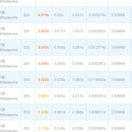
ilNetworks
大阪
200
4.018s
0.32s
0.601s
0.000276s
3.508KB
ilNetworks
大阪
200
3.905s
0.671s
1.001s
0.000262s
3.508KB
ilNetworks
大阪
200
3.265s
0.095s
0.381s
0.312374s
3.508KB
ilNetworks
大阪
200
3.089s
0.063s
0.359s
0.000287s
3.508KB
ilNetworks
大阪
200
3.022s
0.078s
0.367s
0.719952s
3.508KB
ilNetworks
大阪
200
2.989s
0.024s
0.317s
0.000281s
3.508KB
ilNetworks
大阪
200
2.849s
0.051s
0.366s
0.639511s
3.508KB
ilNetworks
大阪
200
2.776s
0.018s
0.339s
0.000580s
3.508KB
ilNetworks