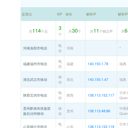
监测点
ISP
省份
解析IP
解析I
3
114
30
11
6
共
个点
共
个
共
个独立IP
共
个
电
河南洛阳市电信
河南
*
信
电
福建福州市电信
福建
140.150.1.78
瑞典
信
移
湖北武汉市移动
湖北
140.150.1.47
瑞典
动
电
日本
陕西宝鸡市电信
陕西
138.113.152.117
信
Quant
贵州黔南布依族苗
移
中国
贵州
138.113.48.86
族自治州移动
动
Quant
电
日本
山东烟台市电信
山东
138.113.152.119