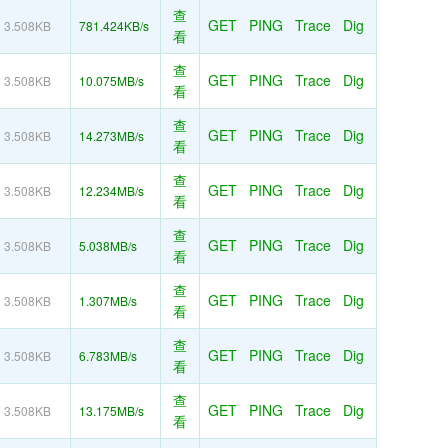
查
GET
PING
Trace
Dig
3.508KB
781.424KB/s
看
查
GET
PING
Trace
Dig
3.508KB
10.075MB/s
看
查
GET
PING
Trace
Dig
3.508KB
14.273MB/s
看
查
GET
PING
Trace
Dig
3.508KB
12.234MB/s
看
查
GET
PING
Trace
Dig
3.508KB
5.038MB/s
看
查
GET
PING
Trace
Dig
3.508KB
1.307MB/s
看
查
GET
PING
Trace
Dig
3.508KB
6.783MB/s
看
查
GET
PING
Trace
Dig
3.508KB
13.175MB/s
看