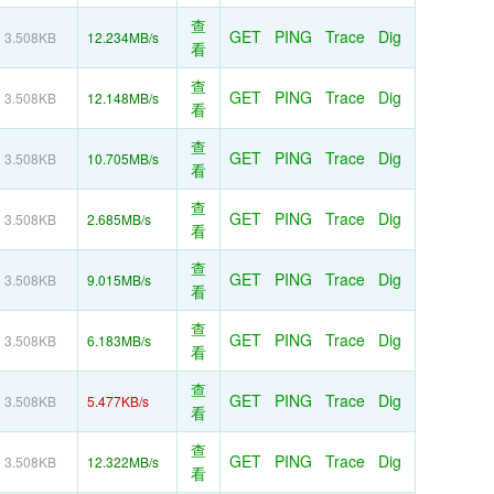
查
GET
PING
Trace
Dig
3.508KB
12.234MB/s
看
查
GET
PING
Trace
Dig
3.508KB
12.148MB/s
看
查
GET
PING
Trace
Dig
3.508KB
10.705MB/s
看
查
GET
PING
Trace
Dig
3.508KB
2.685MB/s
看
查
GET
PING
Trace
Dig
3.508KB
9.015MB/s
看
查
GET
PING
Trace
Dig
3.508KB
6.183MB/s
看
查
GET
PING
Trace
Dig
3.508KB
5.477KB/s
看
查
GET
PING
Trace
Dig
3.508KB
12.322MB/s
看