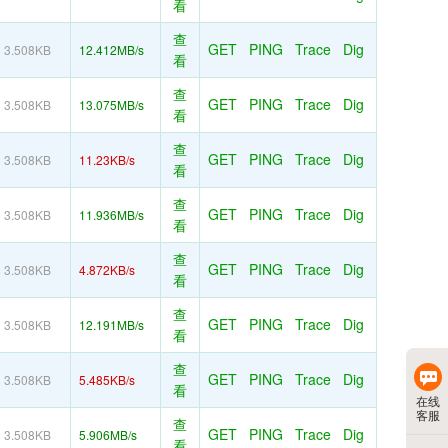
看
查
GET
PING
Trace
Dig
3.508KB
12.412MB/s
看
查
GET
PING
Trace
Dig
3.508KB
13.075MB/s
看
查
GET
PING
Trace
Dig
3.508KB
11.23KB/s
看
查
GET
PING
Trace
Dig
3.508KB
11.936MB/s
看
查
GET
PING
Trace
Dig
3.508KB
4.872KB/s
看
查
GET
PING
Trace
Dig
3.508KB
12.191MB/s
看
查
GET
PING
Trace
Dig
3.508KB
5.485KB/s
看
在线
客服
查
GET
PING
Trace
Dig
3.508KB
5.906MB/s
看