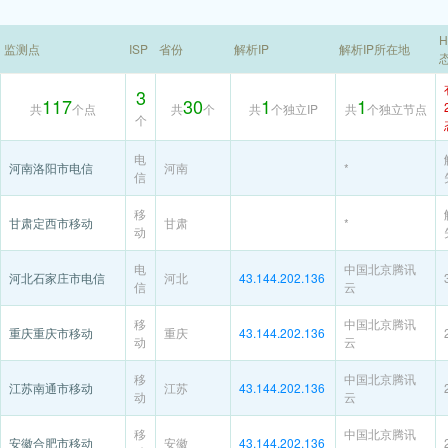
H
监测点
ISP
省份
解析IP
解析IP所在地
3
117
30
1
1
共
个点
共
个
共
个独立IP
共
个独立节点
个
电
河南洛阳市电信
河南
*
信
移
甘肃定西市移动
甘肃
*
动
电
中国北京腾讯
河北石家庄市电信
河北
43.144.202.136
信
云
移
中国北京腾讯
重庆重庆市移动
重庆
43.144.202.136
动
云
移
中国北京腾讯
江苏南通市移动
江苏
43.144.202.136
动
云
移
中国北京腾讯
安徽合肥市移动
安徽
43.144.202.136