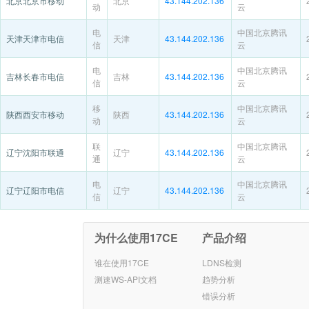
北京北京市移动
北京
43.144.202.136
动
云
电
中国北京腾讯
天津天津市电信
天津
43.144.202.136
信
云
电
中国北京腾讯
吉林长春市电信
吉林
43.144.202.136
信
云
移
中国北京腾讯
陕西西安市移动
陕西
43.144.202.136
动
云
联
中国北京腾讯
辽宁沈阳市联通
辽宁
43.144.202.136
通
云
电
中国北京腾讯
辽宁辽阳市电信
辽宁
43.144.202.136
信
云
为什么使用17CE
产品介绍
谁在使用17CE
LDNS检测
测速WS-API文档
趋势分析
错误分析