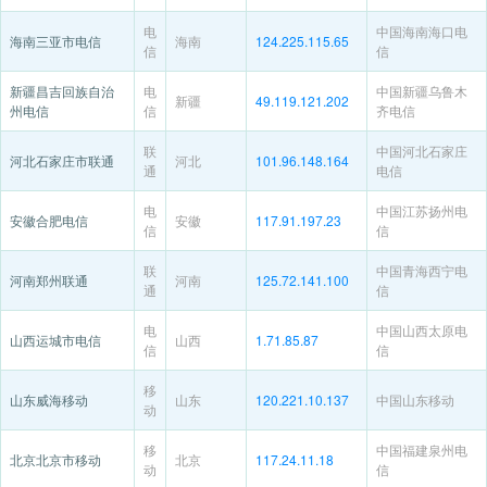
电
中国海南海口电
海南三亚市电信
海南
124.225.115.65
信
信
新疆昌吉回族自治
电
中国新疆乌鲁木
新疆
49.119.121.202
州电信
信
齐电信
联
中国河北石家庄
河北石家庄市联通
河北
101.96.148.164
通
电信
电
中国江苏扬州电
安徽合肥电信
安徽
117.91.197.23
信
信
联
中国青海西宁电
河南郑州联通
河南
125.72.141.100
通
信
电
中国山西太原电
山西运城市电信
山西
1.71.85.87
信
信
移
山东威海移动
山东
120.221.10.137
中国山东移动
动
移
中国福建泉州电
北京北京市移动
北京
117.24.11.18
动
信