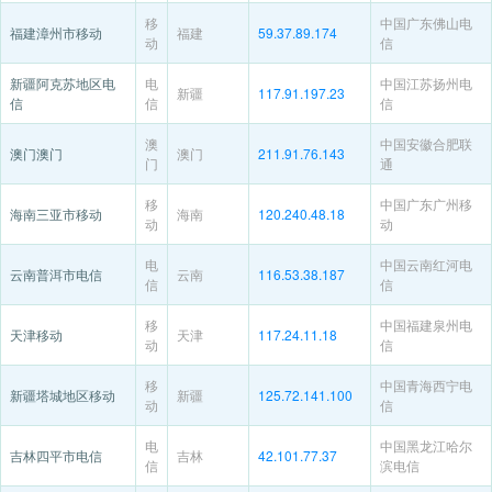
移
中国广东佛山电
福建漳州市移动
福建
59.37.89.174
动
信
新疆阿克苏地区电
电
中国江苏扬州电
新疆
117.91.197.23
信
信
信
澳
中国安徽合肥联
澳门澳门
澳门
211.91.76.143
门
通
移
中国广东广州移
海南三亚市移动
海南
120.240.48.18
动
动
电
中国云南红河电
云南普洱市电信
云南
116.53.38.187
信
信
移
中国福建泉州电
天津移动
天津
117.24.11.18
动
信
移
中国青海西宁电
新疆塔城地区移动
新疆
125.72.141.100
动
信
电
中国黑龙江哈尔
吉林四平市电信
吉林
42.101.77.37
信
滨电信