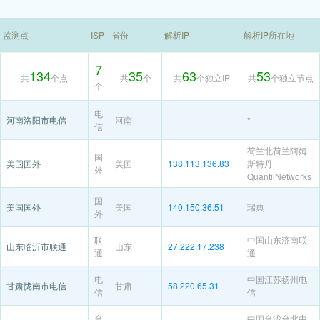
监测点
ISP
省份
解析IP
解析IP所在地
7
134
35
63
53
共
个点
共
个
共
个独立IP
共
个独立节点
个
电
河南洛阳市电信
河南
*
信
荷兰北荷兰阿姆
国
美国国外
美国
138.113.136.83
斯特丹
外
QuantilNetworks
国
美国国外
美国
140.150.36.51
瑞典
外
联
中国山东济南联
山东临沂市联通
山东
27.222.17.238
通
通
电
中国江苏扬州电
甘肃陇南市电信
甘肃
58.220.65.31
信
信
台
中国台湾台北中