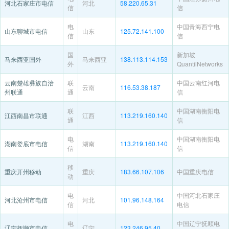
河北石家庄市电信
河北
58.220.65.31
信
信
电
中国青海西宁电
山东聊城市电信
山东
125.72.141.100
信
信
国
新加坡
马来西亚国外
马来西亚
138.113.114.153
外
QuantilNetworks
云南楚雄彝族自治
联
中国云南红河电
云南
116.53.38.187
州联通
通
信
联
中国湖南衡阳电
江西南昌市联通
江西
113.219.160.140
通
信
电
中国湖南衡阳电
湖南娄底市电信
湖南
113.219.160.140
信
信
移
重庆开州移动
重庆
183.66.107.106
中国重庆电信
动
电
中国河北石家庄
河北沧州市电信
河北
101.96.148.164
信
电信
电
中国辽宁抚顺电
辽宁抚顺市电信
辽宁
123.246.95.40