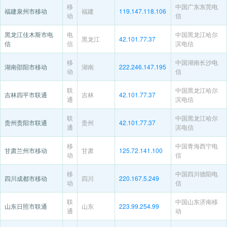
移
中国广东东莞电
福建泉州市移动
福建
119.147.118.106
动
信
黑龙江佳木斯市电
电
中国黑龙江哈尔
黑龙江
42.101.77.37
信
信
滨电信
移
中国湖南长沙电
湖南邵阳市移动
湖南
222.246.147.195
动
信
联
中国黑龙江哈尔
吉林四平市联通
吉林
42.101.77.37
通
滨电信
联
中国黑龙江哈尔
贵州贵阳市联通
贵州
42.101.77.37
通
滨电信
移
中国青海西宁电
甘肃兰州市移动
甘肃
125.72.141.100
动
信
移
中国四川德阳电
四川成都市移动
四川
220.167.5.249
动
信
联
中国山东济南移
山东日照市联通
山东
223.99.254.99
通
动