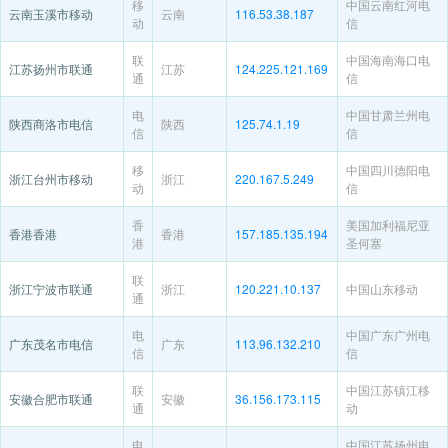
移
中国云南红河电
云南玉溪市移动
云南
116.53.38.187
动
信
联
中国海南海口电
江苏扬州市联通
江苏
124.225.121.169
通
信
电
中国甘肃兰州电
陕西商洛市电信
陕西
125.74.1.19
信
信
移
中国四川德阳电
浙江台州市移动
浙江
220.167.5.249
动
信
香
美国加利福尼亚
香港香港
香港
157.185.135.194
港
圣何塞
联
浙江宁波市联通
浙江
120.221.10.137
中国山东移动
通
电
中国广东广州电
广东茂名市电信
广东
113.96.132.210
信
信
联
中国江苏镇江移
安徽合肥市联通
安徽
36.156.173.115
通
动
电
中国江苏扬州电