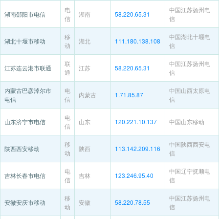
电
中国江苏扬州电
湖南邵阳市电信
湖南
58.220.65.31
信
信
移
中国湖北十堰电
湖北十堰市移动
湖北
111.180.138.108
动
信
联
中国江苏扬州电
江苏连云港市联通
江苏
58.220.65.31
通
信
内蒙古巴彦淖尔市
电
中国山西太原电
内蒙古
1.71.85.87
电信
信
信
电
山东济宁市电信
山东
120.221.10.137
中国山东移动
信
移
中国陕西西安电
陕西西安移动
陕西
113.142.209.116
动
信
电
中国辽宁抚顺电
吉林长春市电信
吉林
123.246.95.40
信
信
移
中国江苏扬州电
安徽安庆市移动
安徽
58.220.78.55
动
信