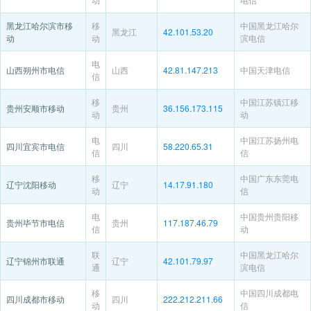
黑龙江哈尔滨市移
移
中国黑龙江哈尔
黑龙江
42.101.53.20
动
动
滨电信
电
山西朔州市电信
山西
42.81.147.213
中国天津电信
信
移
中国江苏镇江移
贵州安顺市移动
贵州
36.156.173.115
动
动
电
中国江苏扬州电
四川宜宾市电信
四川
58.220.65.31
信
信
移
中国广东东莞电
辽宁沈阳移动
辽宁
14.17.91.180
动
信
电
中国贵州贵阳移
贵州毕节市电信
贵州
117.187.46.79
信
动
联
中国黑龙江哈尔
辽宁锦州市联通
辽宁
42.101.79.97
通
滨电信
移
中国四川成都电
四川成都市移动
四川
222.212.211.66
动
信