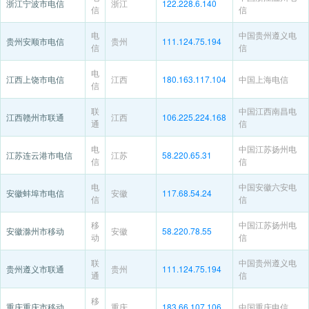
浙江宁波市电信
浙江
122.228.6.140
信
信
电
中国贵州遵义电
贵州安顺市电信
贵州
111.124.75.194
信
信
电
江西上饶市电信
江西
180.163.117.104
中国上海电信
信
联
中国江西南昌电
江西赣州市联通
江西
106.225.224.168
通
信
电
中国江苏扬州电
江苏连云港市电信
江苏
58.220.65.31
信
信
电
中国安徽六安电
安徽蚌埠市电信
安徽
117.68.54.24
信
信
移
中国江苏扬州电
安徽滁州市移动
安徽
58.220.78.55
动
信
联
中国贵州遵义电
贵州遵义市联通
贵州
111.124.75.194
通
信
移
重庆重庆市移动
重庆
183.66.107.106
中国重庆电信