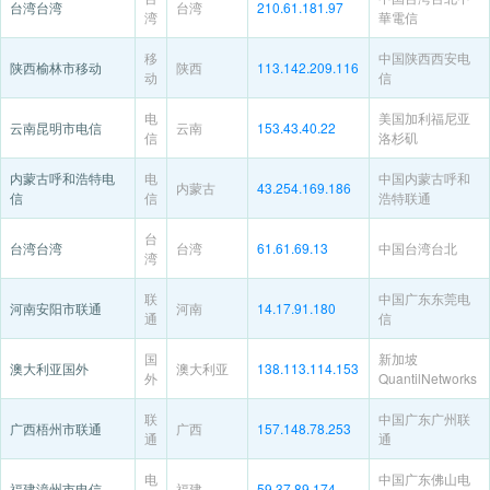
台湾台湾
台湾
210.61.181.97
湾
華電信
移
中国陕西西安电
陕西榆林市移动
陕西
113.142.209.116
动
信
电
美国加利福尼亚
云南昆明市电信
云南
153.43.40.22
信
洛杉矶
内蒙古呼和浩特电
电
中国内蒙古呼和
内蒙古
43.254.169.186
信
信
浩特联通
台
台湾台湾
台湾
61.61.69.13
中国台湾台北
湾
联
中国广东东莞电
河南安阳市联通
河南
14.17.91.180
通
信
国
新加坡
澳大利亚国外
澳大利亚
138.113.114.153
外
QuantilNetworks
联
中国广东广州联
广西梧州市联通
广西
157.148.78.253
通
通
电
中国广东佛山电
福建漳州市电信
福建
59.37.89.174