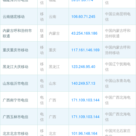
信
信
移
中国云南昆明电
云南德宏移动
云南
106.60.71.245
动
信
内蒙古呼和浩特市
联
中国内蒙古呼和
内蒙古
43.254.169.186
联通
通
浩特联通
移
中国内蒙古呼和
重庆重庆市移动
重庆
117.161.146.169
动
浩特移动
移
中国辽宁抚顺电
黑龙江大庆移动
黑龙江
123.246.95.40
动
信
电
中国山东青岛电
山东临沂市电信
山东
140.249.57.13
信
信
电
中国广西北海电
广西南宁市电信
广西
171.109.103.144
信
信
电
中国广西北海电
广西玉林市电信
广西
171.109.103.144
信
信
移
中国河北石家庄
北京北京市移动
北京
101.96.148.164
动
电信