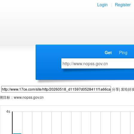
Login
|
Register
Get
Ping
分享| 发给好
测目标：
www.nopss.gov.cn