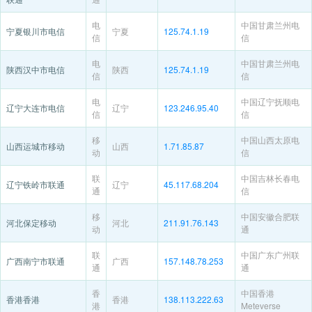
电
中国甘肃兰州电
宁夏银川市电信
宁夏
125.74.1.19
信
信
电
中国甘肃兰州电
陕西汉中市电信
陕西
125.74.1.19
信
信
电
中国辽宁抚顺电
辽宁大连市电信
辽宁
123.246.95.40
信
信
移
中国山西太原电
山西运城市移动
山西
1.71.85.87
动
信
联
中国吉林长春电
辽宁铁岭市联通
辽宁
45.117.68.204
通
信
移
中国安徽合肥联
河北保定移动
河北
211.91.76.143
动
通
联
中国广东广州联
广西南宁市联通
广西
157.148.78.253
通
通
香
中国香港
香港香港
香港
138.113.222.63
港
Meteverse