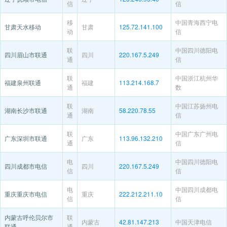
信
信
移
中国青海西宁电
甘肃天水移动
甘肃
125.72.141.100
动
信
联
中国四川德阳电
四川眉山市联通
四川
220.167.5.249
通
信
联
中国浙江杭州华
福建泉州联通
福建
113.214.168.7
通
数
联
中国江苏扬州电
湖南长沙市联通
湖南
58.220.78.55
通
信
联
中国广东广州电
广东深圳市联通
广东
113.96.132.210
通
信
电
中国四川德阳电
四川成都市电信
四川
220.167.5.249
信
信
电
中国四川成都电
重庆重庆市电信
重庆
222.212.211.10
信
信
内蒙古呼伦贝尔市
联
内蒙古
42.81.147.213
中国天津电信
联通
通