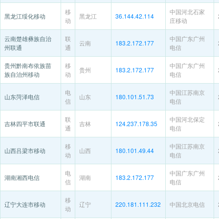
移
中国河北石家
黑龙江绥化移动
黑龙江
36.144.42.114
动
庄移动
云南楚雄彝族自治
联
中国广东广州
云南
183.2.172.177
州联通
通
电信
贵州黔南布依族苗
移
中国广东广州
贵州
183.2.172.177
族自治州移动
动
电信
电
中国江苏南京
山东菏泽电信
山东
180.101.51.73
信
电信
联
中国河北保定
吉林四平市联通
吉林
124.237.178.35
通
电信
移
中国江苏南京
山西吕梁市移动
山西
180.101.49.44
动
电信
电
中国广东广州
湖南湘西电信
湖南
183.2.172.177
信
电信
移
辽宁大连市移动
辽宁
220.181.111.232
中国北京电信
动