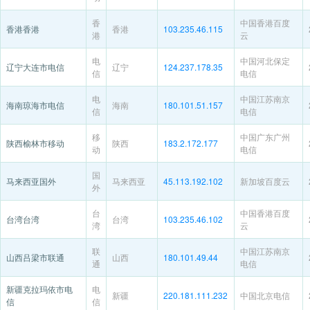
香
中国香港百度
香港香港
香港
103.235.46.115
港
云
电
中国河北保定
辽宁大连市电信
辽宁
124.237.178.35
信
电信
电
中国江苏南京
海南琼海市电信
海南
180.101.51.157
信
电信
移
中国广东广州
陕西榆林市移动
陕西
183.2.172.177
动
电信
国
马来西亚国外
马来西亚
45.113.192.102
新加坡百度云
外
台
中国香港百度
台湾台湾
台湾
103.235.46.102
湾
云
联
中国江苏南京
山西吕梁市联通
山西
180.101.49.44
通
电信
新疆克拉玛依市电
电
新疆
220.181.111.232
中国北京电信
信
信