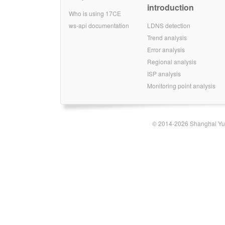
introduction
Who is using 17CE
ws-api documentation
LDNS detection
Trend analysis
Error analysis
Regional analysis
ISP analysis
Monitoring point analysis
© 2014-2026 Shanghai Yun-t