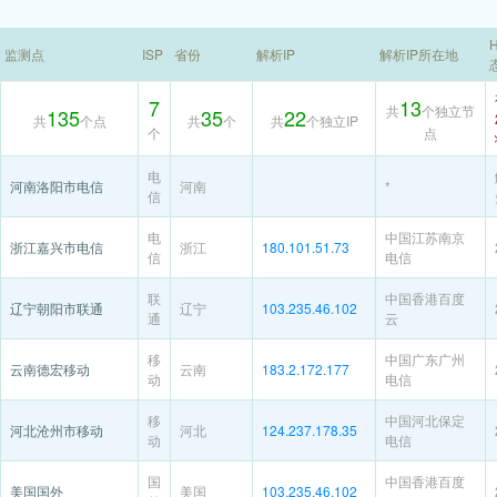
H
监测点
ISP
省份
解析IP
解析IP所在地
7
13
共
个独立节
135
35
22
共
个点
共
个
共
个独立IP
个
点
电
河南洛阳市电信
河南
*
信
电
中国江苏南京
浙江嘉兴市电信
浙江
180.101.51.73
信
电信
联
中国香港百度
辽宁朝阳市联通
辽宁
103.235.46.102
通
云
移
中国广东广州
云南德宏移动
云南
183.2.172.177
动
电信
移
中国河北保定
河北沧州市移动
河北
124.237.178.35
动
电信
国
中国香港百度
美国国外
美国
103.235.46.102