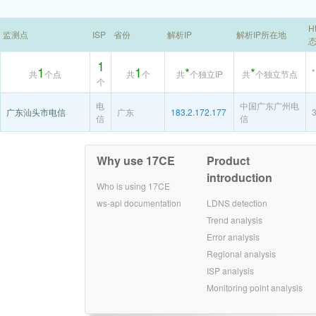
H
监测点
ISP
省份
解析IP
解析IP所在地
1
1
1
*
*
*
共
个点
共
个
共
个独立IP
共
个独立节点
个
电
中国广东广州电
广东汕头市电信
广东
183.2.172.177
信
信
Why use 17CE
Product
introduction
Who is using 17CE
ws-api documentation
LDNS detection
Trend analysis
Error analysis
Regional analysis
ISP analysis
Monitoring point analysis