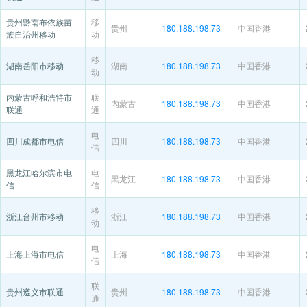
贵州黔南布依族苗
移
贵州
180.188.198.73
中国香港
族自治州移动
动
移
湖南岳阳市移动
湖南
180.188.198.73
中国香港
动
内蒙古呼和浩特市
联
内蒙古
180.188.198.73
中国香港
联通
通
电
四川成都市电信
四川
180.188.198.73
中国香港
信
黑龙江哈尔滨市电
电
黑龙江
180.188.198.73
中国香港
信
信
移
浙江台州市移动
浙江
180.188.198.73
中国香港
动
电
上海上海市电信
上海
180.188.198.73
中国香港
信
联
贵州遵义市联通
贵州
180.188.198.73
中国香港
通