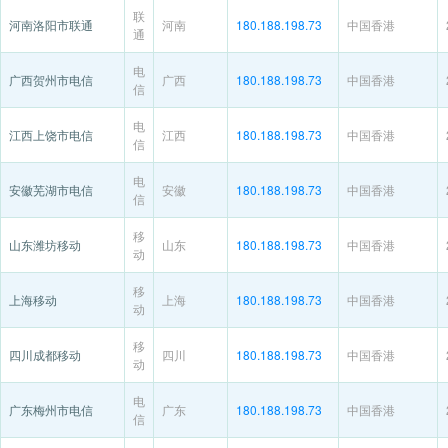
联
河南洛阳市联通
河南
180.188.198.73
中国香港
通
电
广西贺州市电信
广西
180.188.198.73
中国香港
信
电
江西上饶市电信
江西
180.188.198.73
中国香港
信
电
安徽芜湖市电信
安徽
180.188.198.73
中国香港
信
移
山东潍坊移动
山东
180.188.198.73
中国香港
动
移
上海移动
上海
180.188.198.73
中国香港
动
移
四川成都移动
四川
180.188.198.73
中国香港
动
电
广东梅州市电信
广东
180.188.198.73
中国香港
信