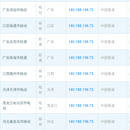
电
广东清远市电信
广东
180.188.198.73
中国香港
信
移
江苏南通市移动
江苏
180.188.198.73
中国香港
动
联
广东东莞市联通
广东
180.188.198.73
中国香港
通
联
广东珠海市联通
广东
180.188.198.73
中国香港
通
移
江西赣州市移动
江西
180.188.198.73
中国香港
动
电
天津天津市电信
天津
180.188.198.73
中国香港
信
黑龙江哈尔滨市电
电
黑龙江
180.188.198.73
中国香港
信
信
移
河北秦皇岛市移动
河北
180.188.198.73
中国香港
动