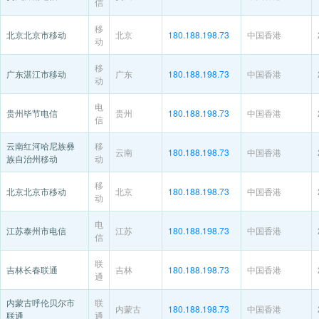
信
移
北京北京市移动
北京
180.188.198.73
中国香港
动
移
广东湛江市移动
广东
180.188.198.73
中国香港
动
电
贵州毕节电信
贵州
180.188.198.73
中国香港
信
云南红河哈尼族彝
移
云南
180.188.198.73
中国香港
族自治州移动
动
移
北京北京市移动
北京
180.188.198.73
中国香港
动
电
江苏泰州市电信
江苏
180.188.198.73
中国香港
信
联
吉林长春联通
吉林
180.188.198.73
中国香港
通
内蒙古呼伦贝尔市
联
内蒙古
180.188.198.73
中国香港
联通
通