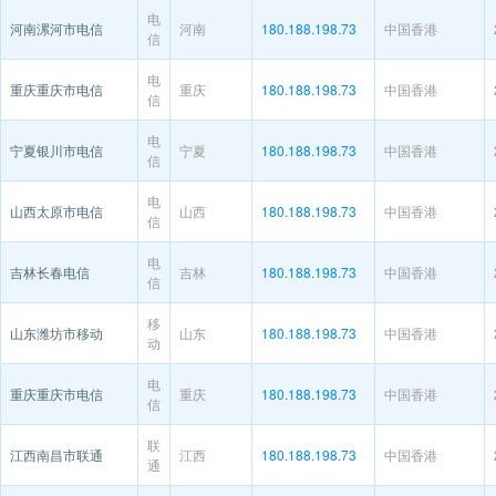
电
河南漯河市电信
河南
180.188.198.73
中国香港
信
电
重庆重庆市电信
重庆
180.188.198.73
中国香港
信
电
宁夏银川市电信
宁夏
180.188.198.73
中国香港
信
电
山西太原市电信
山西
180.188.198.73
中国香港
信
电
吉林长春电信
吉林
180.188.198.73
中国香港
信
移
山东潍坊市移动
山东
180.188.198.73
中国香港
动
电
重庆重庆市电信
重庆
180.188.198.73
中国香港
信
联
江西南昌市联通
江西
180.188.198.73
中国香港
通