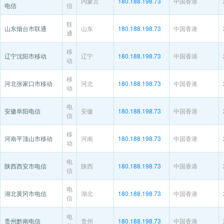
内蒙古
180.188.198.73
中国香港
电信
信
联
山东烟台市联通
山东
180.188.198.73
中国香港
通
移
辽宁沈阳市移动
辽宁
180.188.198.73
中国香港
动
移
河北张家口市移动
河北
180.188.198.73
中国香港
动
电
安徽阜阳电信
安徽
180.188.198.73
中国香港
信
移
河南平顶山市移动
河南
180.188.198.73
中国香港
动
电
陕西西安市电信
陕西
180.188.198.73
中国香港
信
电
湖北黄冈市电信
湖北
180.188.198.73
中国香港
信
电
贵州黔南电信
贵州
180.188.198.73
中国香港