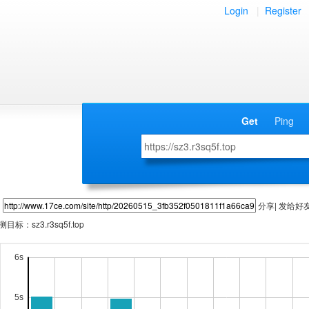
Login
|
Register
Get
Ping
分享| 发给好
测目标：
sz3.r3sq5f.top