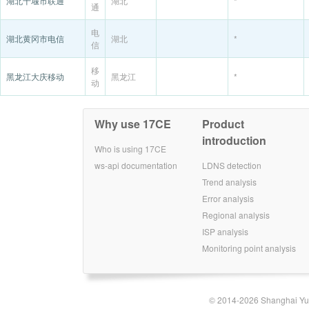
湖北十堰市联通
湖北
*
通
电
湖北黄冈市电信
湖北
*
信
移
黑龙江大庆移动
黑龙江
*
动
Why use 17CE
Product
introduction
Who is using 17CE
ws-api documentation
LDNS detection
Trend analysis
Error analysis
Regional analysis
ISP analysis
Monitoring point analysis
© 2014-2026 Shanghai Yun-t