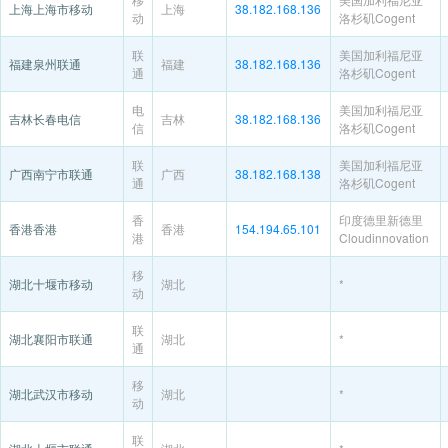
上海上海市移动
上海
38.182.168.136
动
洛杉矶Cogent
联
美国加利福尼亚
福建泉州联通
福建
38.182.168.136
通
洛杉矶Cogent
电
美国加利福尼亚
吉林长春电信
吉林
38.182.168.136
信
洛杉矶Cogent
联
美国加利福尼亚
广西南宁市联通
广西
38.182.168.138
通
洛杉矶Cogent
香
印度德里新德里
香港香港
香港
154.194.65.101
港
Cloudinnovation
移
湖北十堰市移动
湖北
*
动
联
湖北襄阳市联通
湖北
*
通
移
湖北武汉市移动
湖北
*
动
联