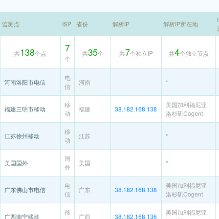
监测点
ISP
省份
解析IP
解析IP所在地
7
138
35
7
4
共
个点
共
个
共
个独立IP
共
个独立节点
个
电
河南洛阳市电信
河南
*
信
移
美国加利福尼亚
福建三明市移动
福建
38.182.168.138
动
洛杉矶Cogent
移
江苏徐州移动
江苏
*
动
国
美国国外
美国
*
外
电
美国加利福尼亚
广东佛山市电信
广东
38.182.168.138
信
洛杉矶Cogent
移
美国加利福尼亚
广西南宁移动
广西
38.182.168.136