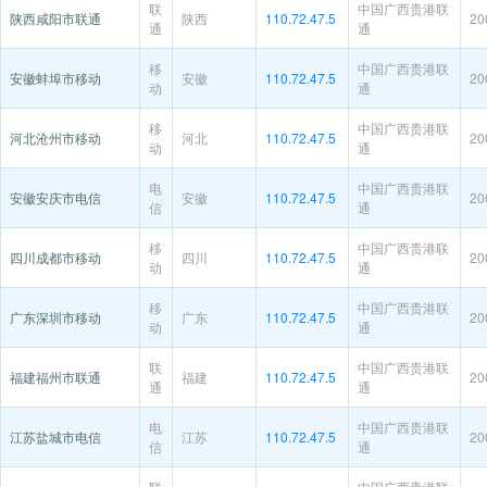
联
中国广西贵港联
陕西咸阳市联通
陕西
110.72.47.5
20
通
通
移
中国广西贵港联
安徽蚌埠市移动
安徽
110.72.47.5
20
动
通
移
中国广西贵港联
河北沧州市移动
河北
110.72.47.5
20
动
通
电
中国广西贵港联
安徽安庆市电信
安徽
110.72.47.5
20
信
通
移
中国广西贵港联
四川成都市移动
四川
110.72.47.5
20
动
通
移
中国广西贵港联
广东深圳市移动
广东
110.72.47.5
20
动
通
联
中国广西贵港联
福建福州市联通
福建
110.72.47.5
20
通
通
电
中国广西贵港联
江苏盐城市电信
江苏
110.72.47.5
20
信
通
联
中国广西贵港联