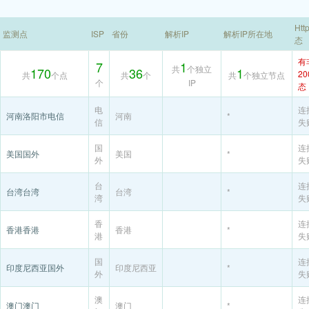
Htt
监测点
ISP
省份
解析IP
解析IP所在地
态
有
7
1
共
个独立
170
36
1
2
共
个点
共
个
共
个独立节点
个
IP
态
电
连
河南洛阳市电信
河南
*
信
失
国
连
美国国外
美国
*
外
失
台
连
台湾台湾
台湾
*
湾
失
香
连
香港香港
香港
*
港
失
国
连
印度尼西亚国外
印度尼西亚
*
外
失
澳
连
澳门澳门
澳门
*