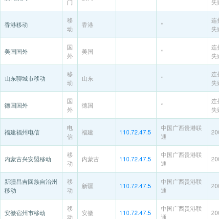
门
失
移
连
香港移动
香港
*
动
失
国
连
美国国外
美国
*
外
失
移
连
山东聊城市移动
山东
*
动
失
国
连
德国国外
德国
*
外
失
电
中国广西贵港联
福建福州电信
福建
110.72.47.5
20
信
通
移
中国广西贵港联
内蒙古兴安盟移动
内蒙古
110.72.47.5
20
动
通
新疆昌吉回族自治州
移
中国广西贵港联
新疆
110.72.47.5
20
移动
动
通
移
中国广西贵港联
安徽宿州市移动
安徽
110.72.47.5
20
动
通