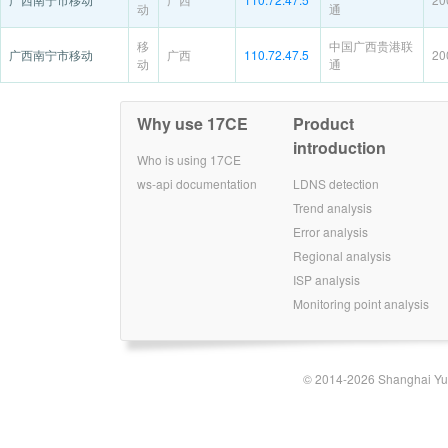
动
通
移
中国广西贵港联
广西南宁市移动
广西
110.72.47.5
20
动
通
Why use 17CE
Product
introduction
Who is using 17CE
ws-api documentation
LDNS detection
Trend analysis
Error analysis
Regional analysis
ISP analysis
Monitoring point analysis
© 2014-2026 Shanghai Yun-t