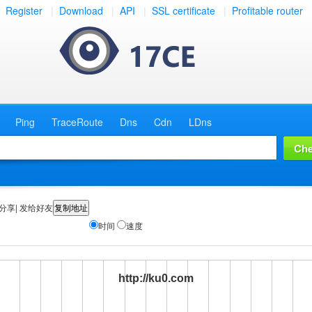
Register
|
Download
|
API
|
SSL certificate
|
Profitable router
Ping
TraceRoute
Dns
Cdn
LDns
分享| 发给好友
时间
速度