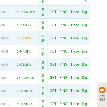
看
查
GET
PING
Trace
Dig
6.98KB
1011.662KB/s
看
查
GET
PING
Trace
Dig
6.98KB
6.114MB/s
看
查
GET
PING
Trace
Dig
6.98KB
65.479KB/s
看
查
GET
PING
Trace
Dig
6.98KB
2.544MB/s
看
查
GET
PING
Trace
Dig
6.98KB
2.078MB/s
看
查
GET
PING
Trace
Dig
6.98KB
761.229KB/s
看
查
GET
PING
Trace
Dig
6.98KB
17.939MB/s
看
在线
客服
查
GET
PING
Trace
Dig
6.98KB
10.329MB/s
看