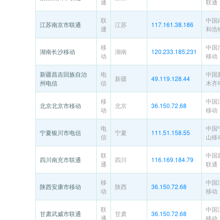
通
联通
联
中国
江苏南京市联通
江苏
117.161.38.186
通
和浩
移
中国
湖南长沙移动
湖南
120.233.185.231
动
移动
新疆昌吉回族自治
电
中国
新疆
49.119.128.44
州电信
信
木齐
移
中国
北京北京市移动
北京
36.150.72.68
动
移动
电
中国
宁夏银川市电信
宁夏
111.51.158.55
信
山移
联
中国
四川南充市联通
四川
116.169.184.79
通
联通
移
中国
陕西安康市移动
陕西
36.150.72.68
动
移动
联
中国
甘肃武威市联通
甘肃
36.150.72.68
通
移动