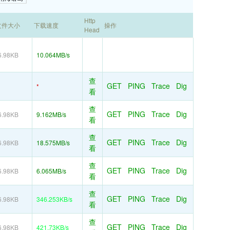
Http
文件大小
下载速度
操作
Head
6.98KB
10.064MB/s
查
GET
PING
Trace
Dig
*
*
看
查
GET
PING
Trace
Dig
6.98KB
9.162MB/s
看
查
GET
PING
Trace
Dig
6.98KB
18.575MB/s
看
查
GET
PING
Trace
Dig
6.98KB
6.065MB/s
看
查
GET
PING
Trace
Dig
6.98KB
346.253KB/s
看
查
GET
PING
Trace
Dig
6.98KB
421.73KB/s