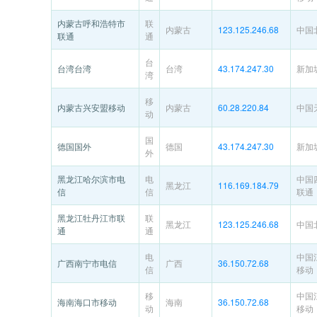
内蒙古呼和浩特市
联
内蒙古
123.125.246.68
中国
联通
通
台
台湾台湾
台湾
43.174.247.30
新加
湾
移
内蒙古兴安盟移动
内蒙古
60.28.220.84
中国
动
国
德国国外
德国
43.174.247.30
新加
外
黑龙江哈尔滨市电
电
中国
黑龙江
116.169.184.79
信
信
联通
黑龙江牡丹江市联
联
黑龙江
123.125.246.68
中国
通
通
电
中国
广西南宁市电信
广西
36.150.72.68
信
移动
移
中国
海南海口市移动
海南
36.150.72.68
动
移动