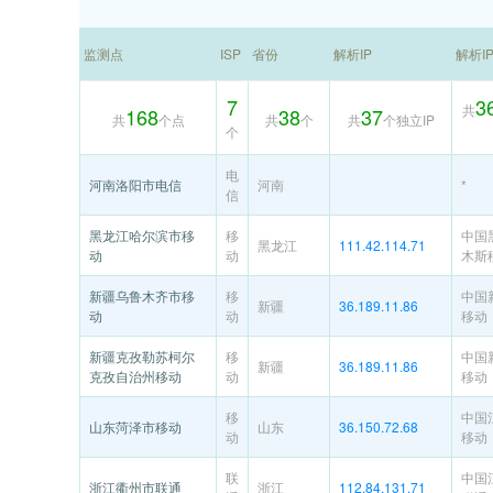
监测点
ISP
省份
解析IP
解析I
7
3
共
168
38
37
共
个点
共
个
共
个独立IP
个
电
河南洛阳市电信
河南
*
信
黑龙江哈尔滨市移
移
中国
黑龙江
111.42.114.71
动
动
木斯
新疆乌鲁木齐市移
移
中国
新疆
36.189.11.86
动
动
移动
新疆克孜勒苏柯尔
移
中国
新疆
36.189.11.86
克孜自治州移动
动
移动
移
中国
山东菏泽市移动
山东
36.150.72.68
动
移动
联
中国
浙江衢州市联通
浙江
112.84.131.71