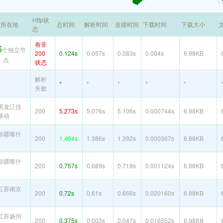
Http状
P所在地
总时间
解析时间
连接时间
下载时间
下载大小
态
有非
6
个独立节
200
0.124s
0.057s
0.083s
0.004s
6.98KB
点
状态
解析
*
*
*
*
*
失败
黑龙江佳
200
5.273s
5.076s
5.106s
0.000744s
6.98KB
移动
新疆喀什
200
1.404s
1.386s
1.392s
0.000367s
6.98KB
新疆喀什
200
0.757s
0.689s
0.719s
0.001124s
6.98KB
江苏南京
200
0.72s
0.61s
0.666s
0.020160s
6.98KB
江苏扬州
200
0.375s
0.003s
0.047s
0.016552s
6.98KB