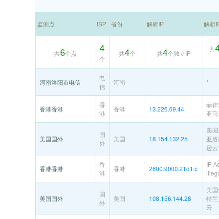
监测点
ISP
省份
解析IP
解析I
4
共
6
4
4
共
个点
共
个
共
个独立IP
个
电
河南洛阳市电信
河南
*
信
香
菲律
香港香港
香港
13.226.69.44
港
亚马
美国
国
美国国外
美国
18.154.132.25
亚洛
外
逊云
香
IP A
香港香港
香港
2600:9000:21d1:c
港
illeg
美国
国
美国国外
美国
108.156.144.28
特兰
外
云