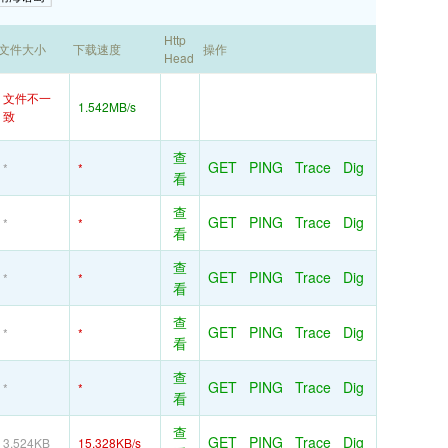
Http
文件大小
下载速度
操作
Head
文件不一
1.542MB/s
致
查
GET
PING
Trace
Dig
*
*
看
查
GET
PING
Trace
Dig
*
*
看
查
GET
PING
Trace
Dig
*
*
看
查
GET
PING
Trace
Dig
*
*
看
查
GET
PING
Trace
Dig
*
*
看
查
GET
PING
Trace
Dig
3.524KB
15.328KB/s