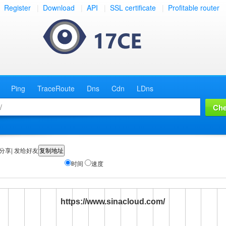
Register
|
Download
|
API
|
SSL certificate
|
Profitable router
Ping
TraceRoute
Dns
Cdn
LDns
分享| 发给好友
时间
速度