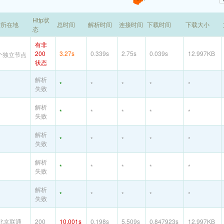
Http状
P所在地
总时间
解析时间
连接时间
下载时间
下载大小
态
有非
200
3.27s
0.339s
2.75s
0.039s
12.997KB
个独立节点
状态
解析
*
*
*
*
*
失败
解析
*
*
*
*
*
失败
解析
*
*
*
*
*
失败
解析
*
*
*
*
*
失败
解析
*
*
*
*
*
失败
北京联通
200
10.001s
0.198s
5.509s
0.847923s
12.997KB