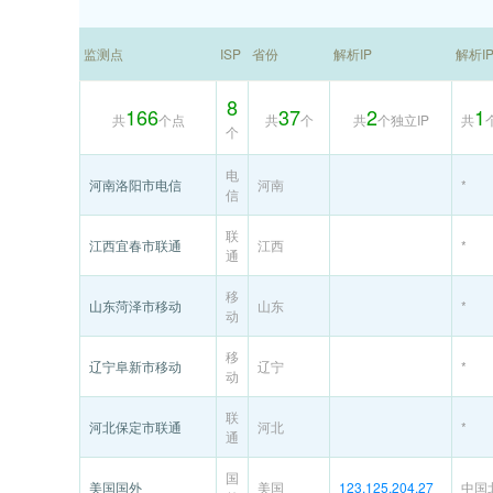
监测点
ISP
省份
解析IP
解析I
8
166
37
2
1
共
个点
共
个
共
个独立IP
共
个
电
河南洛阳市电信
河南
*
信
联
江西宜春市联通
江西
*
通
移
山东菏泽市移动
山东
*
动
移
辽宁阜新市移动
辽宁
*
动
联
河北保定市联通
河北
*
通
国
美国国外
美国
123.125.204.27
中国