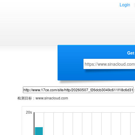
Login
|
Get
检测目标：
www.sinacloud.com