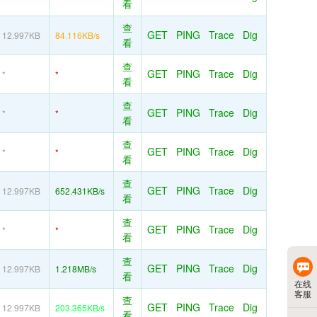
看
查
GET
PING
Trace
Dig
12.997KB
84.116KB/s
看
查
GET
PING
Trace
Dig
*
*
看
查
GET
PING
Trace
Dig
*
*
看
查
GET
PING
Trace
Dig
*
*
看
查
GET
PING
Trace
Dig
12.997KB
652.431KB/s
看
查
GET
PING
Trace
Dig
*
*
看
查
GET
PING
Trace
Dig
12.997KB
1.218MB/s
看
在线
客服
查
GET
PING
Trace
Dig
12.997KB
203.365KB/s
看