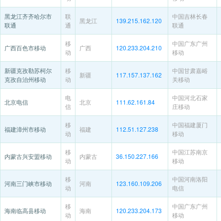
黑龙江齐齐哈尔市
联
中国吉林长春
黑龙江
139.215.162.120
联通
通
联通
移
中国广东广州
广西百色市移动
广西
120.233.204.210
动
移动
新疆克孜勒苏柯尔
移
中国甘肃嘉峪
新疆
117.157.137.162
克孜自治州移动
动
关移动
电
中国河北石家
北京电信
北京
111.62.161.84
信
庄移动
移
中国福建厦门
福建漳州市移动
福建
112.51.127.238
动
移动
移
中国江苏南京
内蒙古兴安盟移动
内蒙古
36.150.227.166
动
移动
移
中国河南洛阳
河南三门峡市移动
河南
123.160.109.206
动
电信
移
中国广东广州
海南临高县移动
海南
120.233.204.173
动
移动