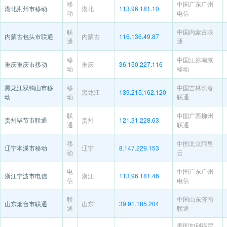
移
中国广东广州
湖北荆州市移动
湖北
113.96.181.10
动
电信
联
中国内蒙古联
内蒙古包头市联通
内蒙古
116.136.49.87
通
通
移
中国江苏南京
重庆重庆市移动
重庆
36.150.227.116
动
移动
黑龙江双鸭山市移
移
中国吉林长春
黑龙江
139.215.162.120
动
动
联通
联
中国广西柳州
贵州毕节市联通
贵州
121.31.228.63
通
联通
移
中国北京阿里
辽宁本溪市移动
辽宁
8.147.229.153
动
云
电
中国广东广州
浙江宁波市电信
浙江
113.96.181.46
信
电信
联
中国山东济南
山东烟台市联通
山东
39.91.185.204
通
联通
美国加利福尼