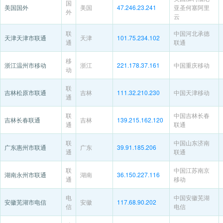
国
美国国外
美国
47.246.23.241
亚圣何塞阿里
外
云
联
中国河北承德
天津天津市联通
天津
101.75.234.102
通
联通
移
浙江温州市移动
浙江
221.178.37.161
中国重庆移动
动
联
吉林松原市联通
吉林
111.32.210.230
中国天津移动
通
联
中国吉林长春
吉林长春联通
吉林
139.215.162.120
通
联通
联
中国山东济南
广东惠州市联通
广东
39.91.185.206
通
联通
联
中国江苏南京
湖南永州市联通
湖南
36.150.227.116
通
移动
电
中国安徽芜湖
安徽芜湖市电信
安徽
117.68.90.202
信
电信