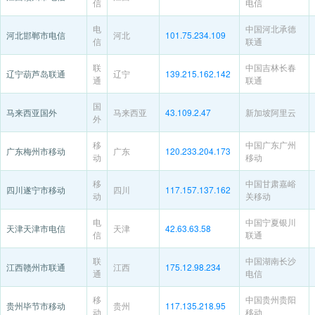
信
电信
电
中国河北承德
河北邯郸市电信
河北
101.75.234.109
信
联通
联
中国吉林长春
辽宁葫芦岛联通
辽宁
139.215.162.142
通
联通
国
马来西亚国外
马来西亚
43.109.2.47
新加坡阿里云
外
移
中国广东广州
广东梅州市移动
广东
120.233.204.173
动
移动
移
中国甘肃嘉峪
四川遂宁市移动
四川
117.157.137.162
动
关移动
电
中国宁夏银川
天津天津市电信
天津
42.63.63.58
信
联通
联
中国湖南长沙
江西赣州市联通
江西
175.12.98.234
通
电信
移
中国贵州贵阳
贵州毕节市移动
贵州
117.135.218.95
动
移动