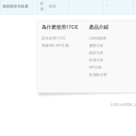
联
陕西西安市联通
陕西
*
通
為什麽使用17CE
產品介紹
誰在使用17CE
LDNS檢測
測速WS-API文檔
趨勢分析
錯誤分析
區域分析
ISP分析
監測點分析
© 2014-2026 