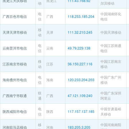
黑龙江大庆移动
黑龙江
111.43.168.92
动
尔滨移动
电
中国湖南怀化
广西百色市电信
广西
118.253.185.204
信
电信
移
天津天津市移动
天津
111.32.210.245
中国天津移动
动
电
中国江苏南通
云南普洱市电信
云南
49.79.229.138
信
电信
移
中国江苏南京
江苏南京市移动
江苏
36.150.227.116
动
移动
电
中国广东广州
海南儋州市电信
海南
120.233.204.203
信
移动
联
中国广东深圳
广西南宁市联通
广西
47.121.109.240
通
阿里云
电
中国甘肃嘉峪
陕西咸阳市电信
陕西
117.157.137.185
信
关移动
移
中国河南南阳
河南驻马店移动
河南
183.205.3.205