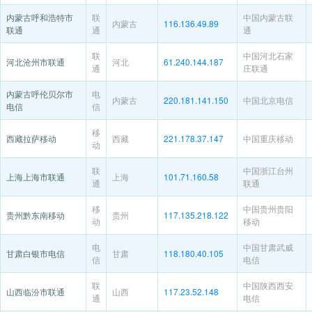
内蒙古呼和浩特市
联
中国内蒙古联
内蒙古
116.136.49.89
联通
通
通
联
中国河北石家
河北沧州市联通
河北
61.240.144.187
通
庄联通
内蒙古呼伦贝尔市
电
内蒙古
220.181.141.150
中国北京电信
电信
信
移
西藏拉萨移动
西藏
221.178.37.147
中国重庆移动
动
联
中国浙江台州
上海上海市联通
上海
101.71.160.58
通
联通
移
中国贵州贵阳
贵州黔东南移动
贵州
117.135.218.122
动
移动
电
中国甘肃武威
甘肃白银市电信
甘肃
118.180.40.105
信
电信
联
中国陕西西安
山西临汾市联通
山西
117.23.52.148
通
电信