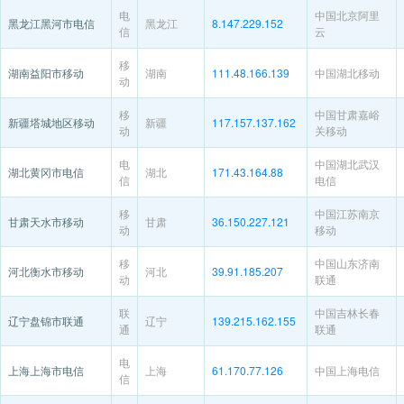
电
中国北京阿里
黑龙江黑河市电信
黑龙江
8.147.229.152
信
云
移
湖南益阳市移动
湖南
111.48.166.139
中国湖北移动
动
移
中国甘肃嘉峪
新疆塔城地区移动
新疆
117.157.137.162
动
关移动
电
中国湖北武汉
湖北黄冈市电信
湖北
171.43.164.88
信
电信
移
中国江苏南京
甘肃天水市移动
甘肃
36.150.227.121
动
移动
移
中国山东济南
河北衡水市移动
河北
39.91.185.207
动
联通
联
中国吉林长春
辽宁盘锦市联通
辽宁
139.215.162.155
通
联通
电
上海上海市电信
上海
61.170.77.126
中国上海电信
信