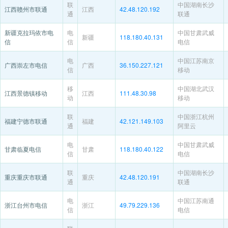
联
中国湖南长沙
江西赣州市联通
江西
42.48.120.192
通
联通
新疆克拉玛依市电
电
中国甘肃武威
新疆
118.180.40.131
信
信
电信
电
中国江苏南京
广西崇左市电信
广西
36.150.227.121
信
移动
移
中国湖北武汉
江西景德镇移动
江西
111.48.30.98
动
移动
联
中国浙江杭州
福建宁德市联通
福建
42.121.149.103
通
阿里云
电
中国甘肃武威
甘肃临夏电信
甘肃
118.180.40.122
信
电信
联
中国湖南长沙
重庆重庆市联通
重庆
42.48.120.191
通
联通
电
中国江苏南通
浙江台州市电信
浙江
49.79.229.136
信
电信