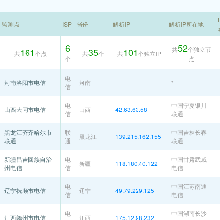
监测点
ISP
省份
解析IP
解析IP所在地
6
52
共
个独立节
161
35
101
共
个点
共
个
共
个独立IP
个
点
电
河南洛阳市电信
河南
*
信
电
中国宁夏银川
山西大同市电信
山西
42.63.63.58
信
联通
黑龙江齐齐哈尔市
联
中国吉林长春
黑龙江
139.215.162.155
联通
通
联通
新疆昌吉回族自治
电
中国甘肃武威
新疆
118.180.40.122
州电信
信
电信
电
中国江苏南通
辽宁抚顺市电信
辽宁
49.79.229.125
信
电信
电
中国湖南长沙
江西赣州市电信
江西
175.12.98.232