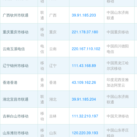
动
移动
联
中国山东济南
广西钦州市联通
广西
39.91.185.203
通
联通
移
重庆重庆市移动
重庆
221.178.37.180
中国重庆移动
动
电
中国四川德阳
云南玉溪电信
云南
220.167.110.102
信
电信
移
中国黑龙江哈
辽宁锦州市移动
辽宁
111.43.168.89
动
尔滨移动
香
印度尼西亚雅
香港香港
香港
43.109.162.26
港
加达阿里云
联
中国山东济南
湖北宜昌市联通
湖北
39.91.185.204
通
联通
移
吉林白山市移动
吉林
111.32.210.197
中国天津移动
动
移
中国山东枣庄
山东潍坊市移动
山东
120.220.39.193
动
移动