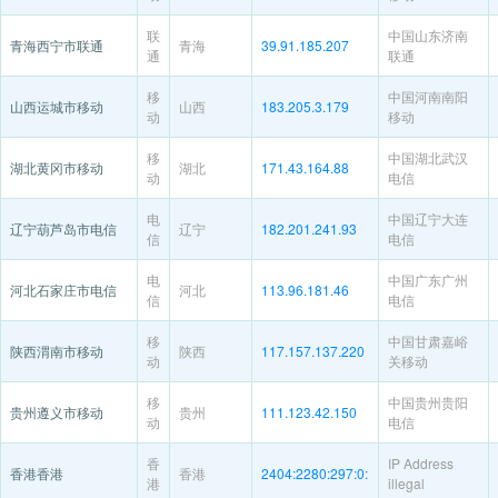
联
中国山东济南
青海西宁市联通
青海
39.91.185.207
通
联通
移
中国河南南阳
山西运城市移动
山西
183.205.3.179
动
移动
移
中国湖北武汉
湖北黄冈市移动
湖北
171.43.164.88
动
电信
电
中国辽宁大连
辽宁葫芦岛市电信
辽宁
182.201.241.93
信
电信
电
中国广东广州
河北石家庄市电信
河北
113.96.181.46
信
电信
移
中国甘肃嘉峪
陕西渭南市移动
陕西
117.157.137.220
动
关移动
移
中国贵州贵阳
贵州遵义市移动
贵州
111.123.42.150
动
电信
香
IP Address
香港香港
香港
2404:2280:297:0:
港
illegal